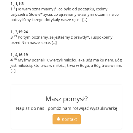
1 J 1,1-3
1
1
[To wam oznajmiamy]*, co było od początku, cośmy
usłyszeli o Słowie* życia, co ujrzeliśmy własnymi oczami, na co
patrzyliśmy i czego dotykały nasze ręce - [...]
1 J 3,19-24
19
3
Po tym poznamy, że jesteśmy z prawdy*, i uspokoimy
przed Nim nasze serce. [...]
1 J 4,16-19
16
4
Myśmy poznali i uwierzyli miłości, jaką Bóg ma ku nam. Bóg
jest miłością: kto trwa w miłości, trwa w Bogu, a Bóg trwa w nim.
[...]
Masz pomysł?
Napisz do nas i pomóż nam rozwijać wyszukiwarkę
Kontakt