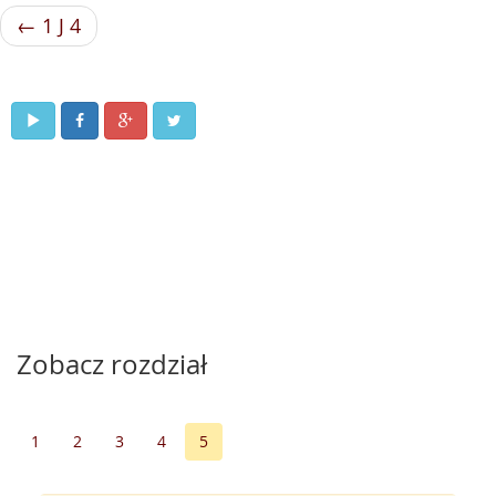
← 1 J 4
Zobacz rozdział
1
2
3
4
5