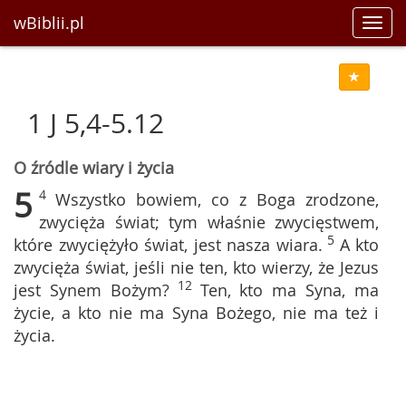
wBiblii.pl
Toggl
navig
1 J 5,4-5.12
O źródle wiary i życia
5
4
Wszystko bowiem, co z Boga zrodzone,
zwycięża świat; tym właśnie zwycięstwem,
5
które zwyciężyło świat, jest nasza wiara.
A kto
zwycięża świat, jeśli nie ten, kto wierzy, że Jezus
12
jest Synem Bożym?
Ten, kto ma Syna, ma
życie, a kto nie ma Syna Bożego, nie ma też i
życia.