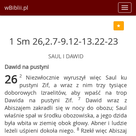
wBiblii.pl
Toggl
navig
1 Sm 26,2.7-9.12-13.22-23
SAUL I DAWID
Dawid na pustyni
26
2
Niezwłocznie wyruszył więc Saul ku
pustyni Zif, a wraz z nim trzy tysiące
doborowych Izraelitów, aby wpaść na trop
7
Dawida na pustyni Zif.
Dawid wraz z
Abiszajem zakradli się w nocy do obozu; Saul
właśnie spał w środku obozowiska, a jego dzida
była wbita w ziemię obok głowy. Abner i ludzie
8
leżeli uśpieni dokoła niego.
Rzekł więc Abiszaj