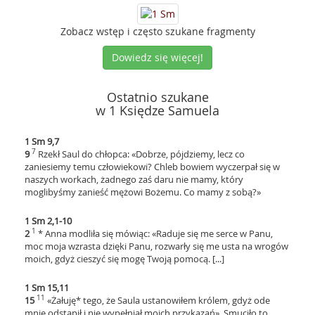
Zobacz wstęp i często szukane fragmenty
Dowiedz się więcej!
Ostatnio szukane
w 1 Księdze Samuela
1 Sm 9,7
7
9
Rzekł Saul do chłopca: «Dobrze, pójdziemy, lecz co
zaniesiemy temu człowiekowi? Chleb bowiem wyczerpał się w
naszych workach, żadnego zaś daru nie mamy, który
moglibyśmy zanieść mężowi Bożemu. Co mamy z sobą?»
1 Sm 2,1-10
1
2
* Anna modliła się mówiąc: «Raduje się me serce w Panu,
moc moja wzrasta dzięki Panu, rozwarły się me usta na wrogów
moich, gdyż cieszyć się mogę Twoją pomocą. [...]
1 Sm 15,11
11
15
«Żałuję* tego, że Saula ustanowiłem królem, gdyż ode
mnie odstąpił i nie wypełniał moich przykazań». Smuciło to