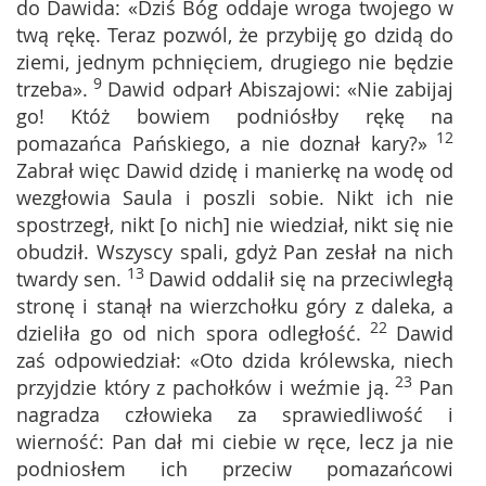
do Dawida: «Dziś Bóg oddaje wroga twojego w
twą rękę. Teraz pozwól, że przybiję go dzidą do
ziemi, jednym pchnięciem, drugiego nie będzie
9
trzeba».
Dawid odparł Abiszajowi: «Nie zabijaj
go! Któż bowiem podniósłby rękę na
12
pomazańca Pańskiego, a nie doznał kary?»
Zabrał więc Dawid dzidę i manierkę na wodę od
wezgłowia Saula i poszli sobie. Nikt ich nie
spostrzegł, nikt [o nich] nie wiedział, nikt się nie
obudził. Wszyscy spali, gdyż Pan zesłał na nich
13
twardy sen.
Dawid oddalił się na przeciwległą
stronę i stanął na wierzchołku góry z daleka, a
22
dzieliła go od nich spora odległość.
Dawid
zaś odpowiedział: «Oto dzida królewska, niech
23
przyjdzie który z pachołków i weźmie ją.
Pan
nagradza człowieka za sprawiedliwość i
wierność: Pan dał mi ciebie w ręce, lecz ja nie
podniosłem ich przeciw pomazańcowi