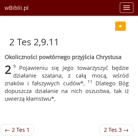
wBiblii.pl
Toggl
navig
2 Tes 2,9.11
Okoliczności powtórnego przyjścia Chrystusa
2
9
Pojawieniu się jego towarzyszyć będzie
działanie szatana, z całą mocą, wśród
11
znaków i fałszywych cudów*,
Dlatego Bóg
dopuszcza działanie na nich oszustwa, tak iż
uwierzą kłamstwu*,
← 2 Tes 1
2 Tes 3 →