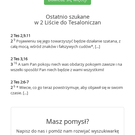
Ostatnio szukane
w 2 Liście do Tesaloniczan
2 Tes 2,9.11
9
2
Pojawieniu się jego towarzyszyć będzie działanie szatana, z
całą mocą, wśród znaków i fałszywych cudów*, [...]
2 Tes 3,16
16
3
A sam Pan pokoju niech was obdarzy pokojem zawsze i na
wszelki sposób! Pan niech będzie z wami wszystkimi!
2 Tes 2:6-7
6
2
* Wiecie, co go teraz powstrzymuje, aby objawił się w swoim
czasie. [...]
Masz pomysł?
Napisz do nas i pomóż nam rozwijać wyszukiwarkę