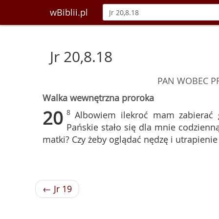
wBiblii.pl
Jr 20,8.18
PAN WOBEC P
Walka wewnętrzna proroka
20
8
Albowiem ilekroć mam zabierać g
Pańskie stało się dla mnie codzien
matki? Czy żeby oglądać nędzę i utrapieni
← Jr 19