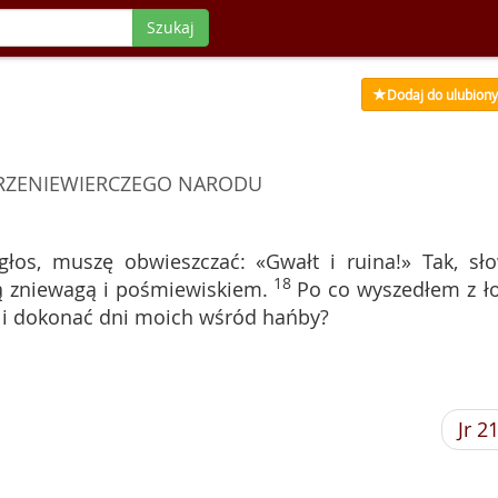
Szukaj
Dodaj do ulubion
RZENIEWIERCZEGO NARODU
łos, muszę obwieszczać: «Gwałt i ruina!» Tak, sł
18
ną zniewagą i pośmiewiskiem.
Po co wyszedłem z ł
e i dokonać dni moich wśród hańby?
Jr 2