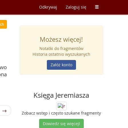
Odkrywaj
Zaloguj się
ych
Możesz więcej!
Notatki do fragmentów
Historia ostatnio wyszukanych
Załóż konto
owo
ona
Księga Jeremiasza
1 →
Zobacz wstęp i często szukane fragmenty
Dowiedz się więcej!