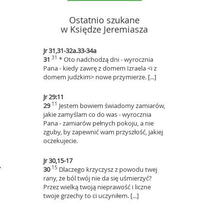
Ostatnio szukane
w Księdze Jeremiasza
Jr 31,31-32a.33-34a
31
31
* Oto nadchodzą dni - wyrocznia
Pana - kiedy zawrę z domem Izraela <i z
domem judzkim> nowe przymierze. [...]
Jr 29:11
11
29
Jestem bowiem świadomy zamiarów,
jakie zamyślam co do was - wyrocznia
Pana - zamiarów pełnych pokoju, a nie
zguby, by zapewnić wam przyszłość, jakiej
oczekujecie.
Jr 30,15-17
7
15
30
Dlaczego krzyczysz z powodu twej
rany, że ból twój nie da się uśmierzyć?
Przez wielką twoją nieprawość i liczne
twoje grzechy to ci uczyniłem. [...]