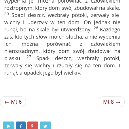
wypełnia je, można porównać z człowiekiem
roztropnym, który dom swój zbudował na skale.
25
Spadł deszcz, wezbrały potoki, zerwały się
wichry i uderzyły w ten dom. On jednak nie
26
runął, bo na skale był utwierdzony.
Każdego
zaś, kto tych słów moich słucha, a nie wypełnia
ich, można porównać z człowiekiem
nierozsądnym, który dom swój zbudował na
27
piasku.
Spadł deszcz, wezbrały potoki,
zerwały się wichry i rzuciły się na ten dom. I
runął, a upadek jego był wielki».
← Mt 6
Mt 8 →