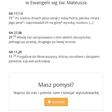
w Ewangelii wg św. Mateusza
Mt 17,1-3
1
17
Po sześciu dniach Jezus wziął z sobą Piotra, Jakuba i brata
jego Jana* i zaprowadził ich na górę* wysoką, osobno. [...]
Mt 27,38
38
27
Wtedy też ukrzyżowano z Nim dwóch złoczyńców,
jednego po prawej, drugiego po lewej stronie.
Mt 11,28
28
11
Przyjdźcie do Mnie wszyscy, którzy utrudzeni i obciążeni
jesteście, a Ja was pokrzepię.
Masz pomysł?
Napisz do nas i pomóż nam rozwijać wyszukiwarkę
Kontakt