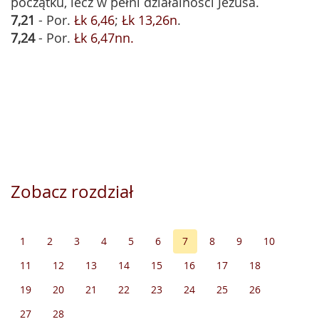
początku, lecz w pełni działalności Jezusa.
7,21
- Por.
Łk 6,46
;
Łk 13,26n
.
7,24
- Por.
Łk 6,47nn.
Zobacz rozdział
1
2
3
4
5
6
7
8
9
10
11
12
13
14
15
16
17
18
19
20
21
22
23
24
25
26
27
28