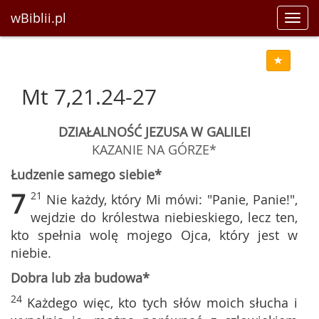
wBiblii.pl
Toggl
navig
Mt 7,21.24-27
DZIAŁALNOŚĆ JEZUSA W GALILEI
KAZANIE NA GÓRZE*
Łudzenie samego siebie*
7
21
Nie każdy, który Mi mówi: "Panie, Panie!",
wejdzie do królestwa niebieskiego, lecz ten,
kto spełnia wolę mojego Ojca, który jest w
niebie.
Dobra lub zła budowa*
24
Każdego więc, kto tych słów moich słucha i