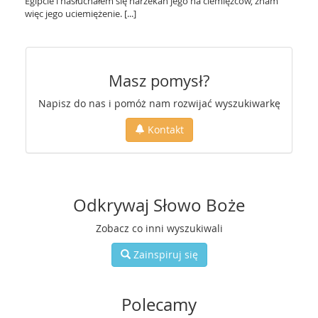
Egipcie i nasłuchałem się narzekań jego na ciemięzców, znam
więc jego uciemiężenie. [...]
Masz pomysł?
Napisz do nas i pomóż nam rozwijać wyszukiwarkę
Kontakt
Odkrywaj Słowo Boże
Zobacz co inni wyszukiwali
Zainspiruj się
Polecamy