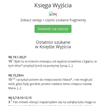
Księga Wyjścia
Zobacz wstęp i często szukane fragmenty
Dowiedz się więcej!
Ostatnio szukane
w Księdze Wyjścia
Wj 19,1-20,21
1
19
Było to w trzecim miesiącu od wyjścia Izraelitów z Egiptu; w
tym dniu* przybyli [oni] na pustynię Synaj. [...]
Wj 15,23nn
23
15
I przybyli potem do miejscowości Mara*, i nie mogli pić
wód, gdyż były gorzkie; przeto nadano temu miejscu nazwę
Mara. [...]
Wj 3,7-8.10-12.15
7
3
Pan mówił: «Dosyć napatrzyłem się na udrękę ludu mego w