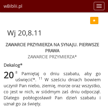
wBiblii.pl
Toggl
navig
Wj 20,8.11
ZAWARCIE PRZYMIERZA NA SYNAJU. PIERWSZE
PRAWA
ZAWARCIE PRZYMIERZA*
Dekalog*
20
8
Pamiętaj o dniu szabatu, aby go
11
uświęcić*.
W sześciu dniach bowiem
uczynił Pan niebo, ziemię, morze oraz wszystko,
co jest w nich, w siódmym zaś dniu odpoczął.
Dlatego pobłogosławił Pan dzień szabatu i
uznał go za święty.