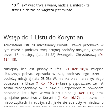
13
13
Tak* więc trwają wiara, nadzieja, miłość - te
trzy: z nich zaś największa jest miłość.
Wstęp do 1 Listu do Koryntian
Adresatami listu są mieszkańcy Koryntu. Paweł przebywał w
tym mieście podczas swej drugiej podróży misyjnej, głosząc
przez 18 miesięcy (lata 51-52) Ewangelię Chrystusową (
Dz
18,1-18
).
Niniejszy list jest pisany z Efezu (
1 Kor 16,8
), miejsca
dłuższego pobytu Apostoła w Azji, podczas jego trzeciej
podróży misyjnej (lata 53-58). Wzmianka o zamiarze rychłego
opuszczenia Efezu (
1 Kor 16,5-9
) każe przypuszczać, że list
został zredagowany ok. r. 56-57. Bezpośrednim powodem
napisania listu była wizyta ludzi Chloe (
1 Kor 1,11
) oraz
specjalne poselstwo z Koryntu (
1 Kor 16,17
), donoszące o
nieporządkach i nadużyciach, jakie się zdarzyły w niedawno