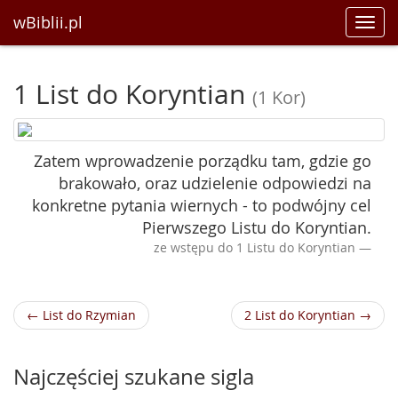
wBiblii.pl
Toggl
navig
1 List do Koryntian
(1 Kor)
Zatem wprowadzenie porządku tam, gdzie go
brakowało, oraz udzielenie odpowiedzi na
konkretne pytania wiernych - to podwójny cel
Pierwszego Listu do Koryntian.
ze wstępu do 1 Listu do Koryntian
← List do Rzymian
2 List do Koryntian →
Najczęściej szukane sigla