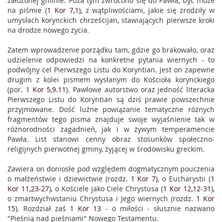
założonej gminie. Poza tym zwrócono się do Pawła, być może
na piśmie (
1 Kor 7,1
), z wątpliwościami, jakie się zrodziły w
umysłach korynckich chrześcijan, stawiających pierwsze kroki
na drodze nowego życia.
Zatem wprowadzenie porządku tam, gdzie go brakowało, oraz
udzielenie odpowiedzi na konkretne pytania wiernych - to
podwójny cel Pierwszego Listu do Koryntian. Jest on zapewne
drugim z kolei pismem wysłanym do Kościoła korynckiego
(por.
1 Kor 5,9.11
). Pawłowe autorstwo oraz jedność literacka
Pierwszego Listu do Koryntian są dziś prawie powszechnie
przyjmowane. Dość luźne powiązanie tematyczne różnych
fragmentów tego pisma znajduje swoje wyjaśnienie tak w
różnorodności zagadnień, jak i w żywym temperamencie
Pawła. List stanowi cenny obraz stosunków społeczno-
religijnych pierwotnej gminy, żyjącej w środowisku greckim.
Zawiera on doniosłe pod względem dogmatycznym pouczenia
o małżeństwie i dziewictwie (rozdz.
1 Kor 7
), o Eucharystii (
1
Kor 11,23-27
), o Kościele jako Ciele Chrystusa (
1 Kor 12,12-31
),
o zmartwychwstaniu Chrystusa i Jego wiernych (rozdz.
1 Kor
15
). Rozdział zaś
1 Kor 13
- o miłości - słusznie nazwano
"Pieśnią nad pieśniami" Nowego Testamentu.