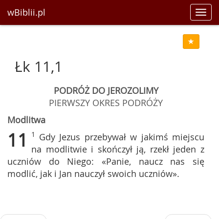
wBiblii.pl
Toggl
navig
Łk 11,1
PODRÓŻ DO JEROZOLIMY
PIERWSZY OKRES PODRÓŻY
Modlitwa
11
1
Gdy Jezus przebywał w jakimś miejscu
na modlitwie i skończył ją, rzekł jeden z
uczniów do Niego: «Panie, naucz nas się
modlić, jak i Jan nauczył swoich uczniów».