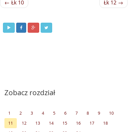
← Łk 10
Łk 12 →
Zobacz rozdział
1
2
3
4
5
6
7
8
9
10
11
12
13
14
15
16
17
18