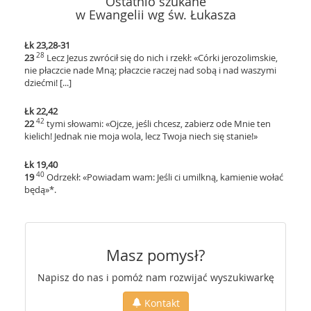
Ostatnio szukane
w Ewangelii wg św. Łukasza
Łk 23,28-31
28
23
Lecz Jezus zwrócił się do nich i rzekł: «Córki jerozolimskie,
nie płaczcie nade Mną; płaczcie raczej nad sobą i nad waszymi
dziećmi! [...]
Łk 22,42
42
22
tymi słowami: «Ojcze, jeśli chcesz, zabierz ode Mnie ten
kielich! Jednak nie moja wola, lecz Twoja niech się stanie!»
Łk 19,40
40
19
Odrzekł: «Powiadam wam: Jeśli ci umilkną, kamienie wołać
będą»*.
Masz pomysł?
Napisz do nas i pomóż nam rozwijać wyszukiwarkę
Kontakt