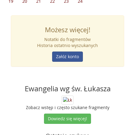
19
20
21
22
23
24
Możesz więcej!
Notatki do fragmentów
Historia ostatnio wyszukanych
Załóż konto
Ewangelia wg św. Łukasza
Zobacz wstęp i często szukane fragmenty
Dowiedz się więcej!