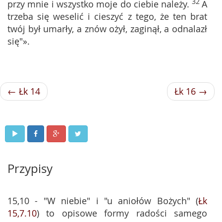
32
przy mnie i wszystko moje do ciebie należy.
A
trzeba się weselić i cieszyć z tego, że ten brat
twój był umarły, a znów ożył, zaginął, a odnalazł
się"».
← Łk 14
Łk 16 →
Przypisy
15,10 - "W niebie" i "u aniołów Bożych" (
Łk
15,7.10
) to opisowe formy radości samego