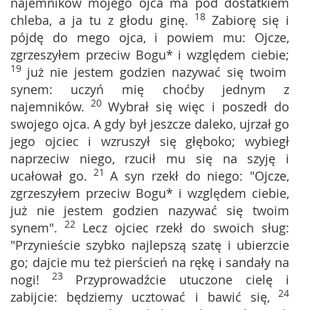
najemników mojego ojca ma pod dostatkiem
18
chleba, a ja tu z głodu ginę.
Zabiorę się i
pójdę do mego ojca, i powiem mu: Ojcze,
zgrzeszyłem przeciw Bogu* i względem ciebie;
19
już nie jestem godzien nazywać się twoim
synem: uczyń mię choćby jednym z
20
najemników.
Wybrał się więc i poszedł do
swojego ojca. A gdy był jeszcze daleko, ujrzał go
jego ojciec i wzruszył się głęboko; wybiegł
naprzeciw niego, rzucił mu się na szyję i
21
ucałował go.
A syn rzekł do niego: "Ojcze,
zgrzeszyłem przeciw Bogu* i względem ciebie,
już nie jestem godzien nazywać się twoim
22
synem".
Lecz ojciec rzekł do swoich sług:
"Przynieście szybko najlepszą szatę i ubierzcie
go; dajcie mu też pierścień na rękę i sandały na
23
nogi!
Przyprowadźcie utuczone cielę i
24
zabijcie: będziemy ucztować i bawić się,