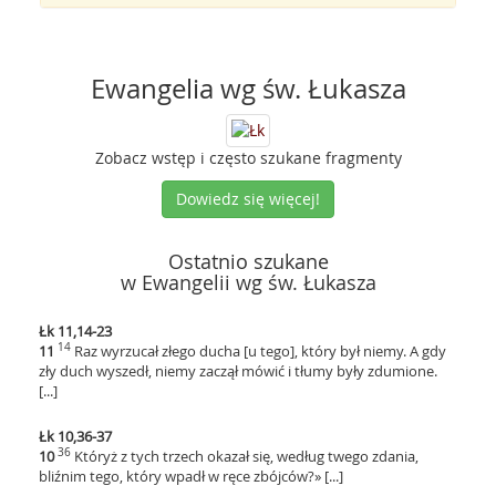
Ewangelia wg św. Łukasza
Zobacz wstęp i często szukane fragmenty
Dowiedz się więcej!
Ostatnio szukane
w Ewangelii wg św. Łukasza
Łk 11,14-23
14
11
Raz wyrzucał złego ducha [u tego], który był niemy. A gdy
zły duch wyszedł, niemy zaczął mówić i tłumy były zdumione.
[...]
Łk 10,36-37
36
10
Któryż z tych trzech okazał się, według twego zdania,
bliźnim tego, który wpadł w ręce zbójców?» [...]