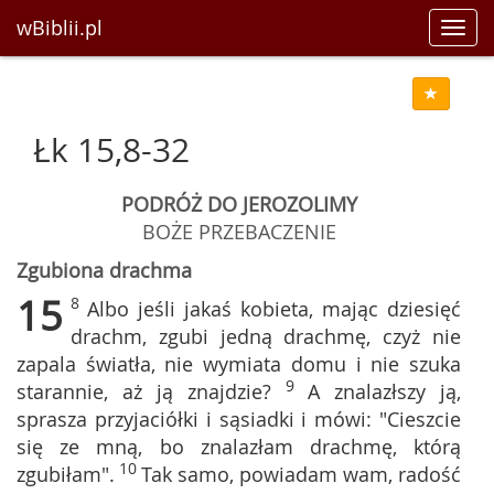
wBiblii.pl
Toggl
navig
Łk 15,8-32
PODRÓŻ DO JEROZOLIMY
BOŻE PRZEBACZENIE
Zgubiona drachma
15
8
Albo jeśli jakaś kobieta, mając dziesięć
drachm, zgubi jedną drachmę, czyż nie
zapala światła, nie wymiata domu i nie szuka
9
starannie, aż ją znajdzie?
A znalazłszy ją,
sprasza przyjaciółki i sąsiadki i mówi: "Cieszcie
się ze mną, bo znalazłam drachmę, którą
10
zgubiłam".
Tak samo, powiadam wam, radość