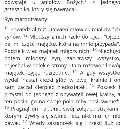
powstaje u aniołów Bożych* z jednego
grzesznika, który się nawraca».
Syn marnotrawny
11
Powiedział też: «Pewien człowiek miał dwóch
12
synów.
Młodszy z nich rzekł do ojca: "Ojcze,
daj mi część majątku, która na mnie przypada".
13
Podzielił więc majątek między nich.
Niedługo
potem młodszy syn, zabrawszy wszystko,
odjechał w dalekie strony i tam roztrwonił swój
14
majątek, żyjąc rozrzutnie.
A gdy wszystko
wydał, nastał ciężki głód w owej krainie i on
15
sam zaczął cierpieć niedostatek.
Poszedł i
przystał do jednego z obywateli owej krainy, a
ten posłał go na swoje pola żeby pasł świnie*.
16
Pragnął on napełnić swój żołądek strąkami,
którymi żywiły się świnie, lecz nikt mu ich nie
17
dawał.
Wtedy zastanowił się i rzekł: Iluż to