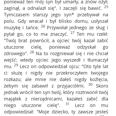
ponieważ ten mój syn był umarły, a znów ożył;
25
zaginął, a odnalazł się". I zaczęli się bawić.
Tymczasem starszy jego syn* przebywał na
polu. Gdy wracał i był blisko domu, usłyszał
26
muzykę i tańce.
Przywołał jednego ze sług i
27
pytał go, co to ma znaczyć.
Ten mu rzekł:
"Twój brat powrócił, a ojciec twój kazał zabić
utuczone cielę, ponieważ odzyskał go
28
zdrowego".
Na to rozgniewał się i nie chciał
wejść; wtedy ojciec jego wyszedł i tłumaczył
29
mu.
Lecz on odpowiedział ojcu: "Oto tyle lat
ci służę i nigdy nie przekroczyłem twojego
rozkazu; ale mnie nie dałeś nigdy koźlęcia,
30
żebym się zabawił z przyjaciółmi.
Skoro
jednak wrócił ten syn twój, który roztrwonił twój
majątek z nierządnicami, kazałeś zabić dla
31
niego utuczone cielę".
Lecz on mu
odpowiedział: "Moje dziecko, ty zawsze jesteś