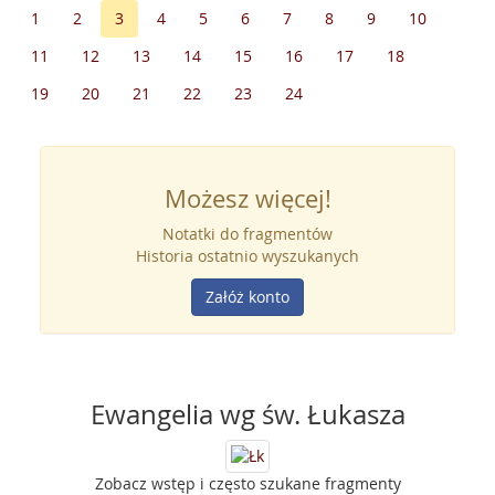
1
2
3
4
5
6
7
8
9
10
11
12
13
14
15
16
17
18
19
20
21
22
23
24
Możesz więcej!
Notatki do fragmentów
Historia ostatnio wyszukanych
Załóż konto
Ewangelia wg św. Łukasza
Zobacz wstęp i często szukane fragmenty