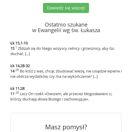
Dowiedz się więcej!
Ostatnio szukane
w Ewangelii wg św. Łukasza
Łk 15,1-10
1
15
Zbliżali się do Niego wszyscy celnicy i grzesznicy, aby Go
słuchać. [...]
Łk 14,28-32
28
14
Bo któż z was, chcąc zbudować wieżę, nie usiądzie wpierw i
nie oblicza wydatków, czy ma na wykończenie? [...]
Łk 11:28
28
11
Lecz On rzekł: «Owszem, ale przecież błogosławieni ci,
którzy słuchają słowa Bożego i zachowują je».
Masz pomysł?