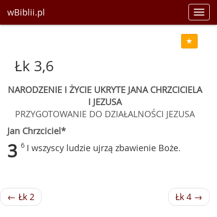
wBiblii.pl
Toggl
navig
Łk 3,6
NARODZENIE I ŻYCIE UKRYTE JANA CHRZCICIELA
I JEZUSA
PRZYGOTOWANIE DO DZIAŁALNOŚCI JEZUSA
Jan Chrzciciel*
3
6
I wszyscy ludzie ujrzą zbawienie Boże.
← Łk 2
Łk 4 →