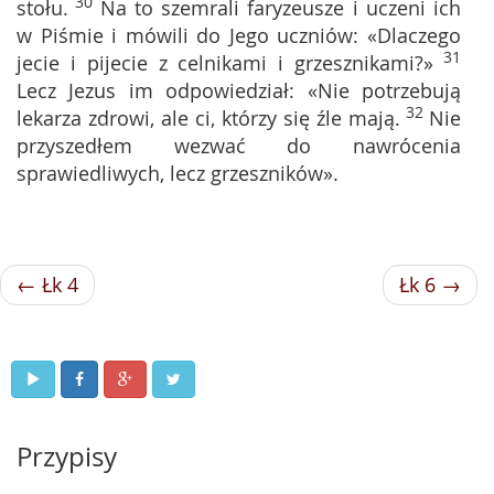
30
stołu.
Na to szemrali faryzeusze i uczeni ich
w Piśmie i mówili do Jego uczniów: «Dlaczego
31
jecie i pijecie z celnikami i grzesznikami?»
Lecz Jezus im odpowiedział: «Nie potrzebują
32
lekarza zdrowi, ale ci, którzy się źle mają.
Nie
przyszedłem wezwać do nawrócenia
sprawiedliwych, lecz grzeszników».
← Łk 4
Łk 6 →
Przypisy