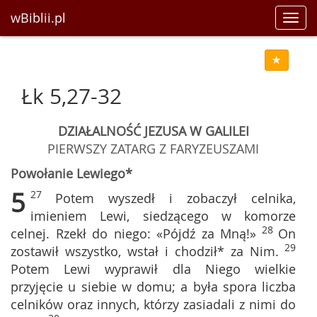
wBiblii.pl
Toggl
navig
Łk 5,27-32
DZIAŁALNOŚĆ JEZUSA W GALILEI
PIERWSZY ZATARG Z FARYZEUSZAMI
Powołanie Lewiego*
5
27
Potem wyszedł i zobaczył celnika,
imieniem Lewi, siedzącego w komorze
28
celnej. Rzekł do niego: «Pójdź za Mną!»
On
29
zostawił wszystko, wstał i chodził* za Nim.
Potem Lewi wyprawił dla Niego wielkie
przyjęcie u siebie w domu; a była spora liczba
celników oraz innych, którzy zasiadali z nimi do