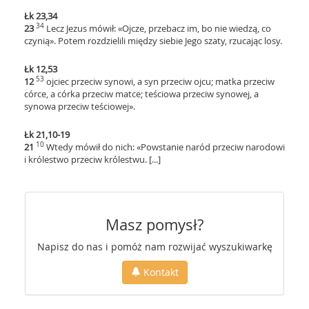
Łk 23,34
34
23
Lecz Jezus mówił: «Ojcze, przebacz im, bo nie wiedzą, co
czynią». Potem rozdzielili między siebie Jego szaty, rzucając losy.
Łk 12,53
53
12
ojciec przeciw synowi, a syn przeciw ojcu; matka przeciw
córce, a córka przeciw matce; teściowa przeciw synowej, a
synowa przeciw teściowej».
Łk 21,10-19
10
21
Wtedy mówił do nich: «Powstanie naród przeciw narodowi
i królestwo przeciw królestwu. [...]
Masz pomysł?
Napisz do nas i pomóż nam rozwijać wyszukiwarkę
Kontakt