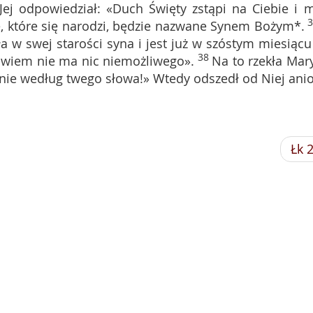
 Jej odpowiedział: «Duch Święty zstąpi na Ciebie i 
e, które się narodzi, będzie nazwane Synem Bożym*.
a w swej starości syna i jest już w szóstym miesiącu 
38
wiem nie ma nic niemożliwego».
Na to rzekła Mary
anie według twego słowa!» Wtedy odszedł od Niej anio
Łk 