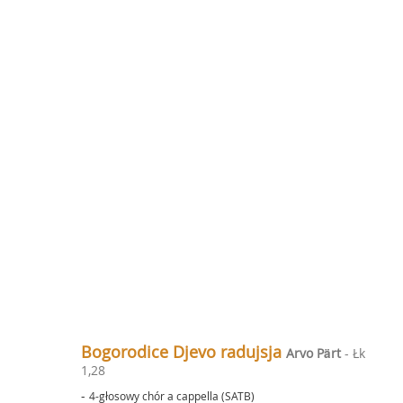
Bogorodice Djevo radujsja
Arvo Pärt
- Łk
1,28
-
4-głosowy chór a cappella (SATB)