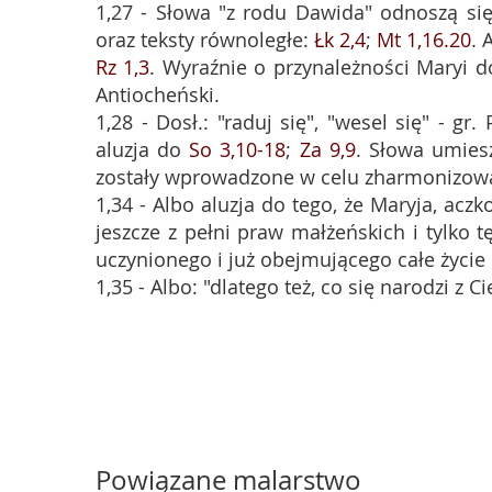
1,27 - Słowa "z rodu Dawida" odnoszą się
oraz teksty równoległe:
Łk 2,4
;
Mt 1,16.20
. 
Rz 1,3
. Wyraźnie o przynależności Maryi d
Antiocheński.
1,28 - Dosł.: "raduj się", "wesel się" - g
aluzja do
So 3,10-18
;
Za 9,9
. Słowa umies
zostały wprowadzone w celu zharmonizowa
1,34 - Albo aluzja do tego, że Maryja, acz
jeszcze z pełni praw małżeńskich i tylko 
uczynionego i już obejmującego całe życie
1,35 - Albo: "dlatego też, co się narodzi 
Powiązane malarstwo