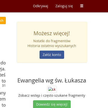
Odkrywaj
Zaloguj się
ych
Możesz więcej!
Notatki do fragmentów
Historia ostatnio wyszukanych
Załóż konto
7
do
ja.
teś
Ewangelia wg św. Łukasza
 to
31
.
any
Zobacz wstęp i często szukane fragmenty
mem
 to
Dowiedz się więcej!