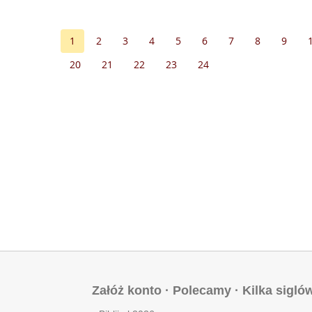
1
2
3
4
5
6
7
8
9
20
21
22
23
24
Załóż konto
·
Polecamy
·
Kilka sigló