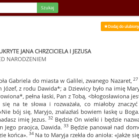
Szukaj
Dodaj do ulubion
UKRYTE JANA CHRZCICIELA I JEZUSA
ED NARODZENIEM
2
ła Gabriela do miasta w Galilei, zwanego Nazaret,
Józef, z rodu Dawida*; a Dziewicy było na imię Mary
rowiona*, pełna łaski, Pan z Tobą, <błogosławiona jes
 się na te słowa i rozważała, co miałoby znaczyć
 «Nie bój się, Maryjo, znalazłaś bowiem łaskę u Boga
32
adasz imię Jezus.
Będzie On wielki i będzie nazw
33
 Jego praojca, Dawida.
Będzie panował nad do
34
zie końca».
Na to Maryja rzekła do anioła: «Jakże się