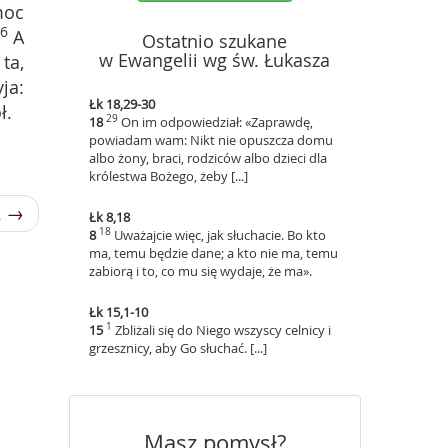
moc
36
A
Ostatnio szukane
w Ewangelii wg św. Łukasza
ta,
ja:
Łk 18,29-30
ł.
29
18
On im odpowiedział: «Zaprawdę,
powiadam wam: Nikt nie opuszcza domu
albo żony, braci, rodziców albo dzieci dla
królestwa Bożego, żeby [...]
2 →
Łk 8,18
18
8
Uważajcie więc, jak słuchacie. Bo kto
ma, temu będzie dane; a kto nie ma, temu
zabiorą i to, co mu się wydaje, że ma».
Łk 15,1-10
1
15
Zbliżali się do Niego wszyscy celnicy i
grzesznicy, aby Go słuchać. [...]
Masz pomysł?