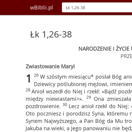
wBiblii.pl
Łk 1,26-38
NARODZENIE I ŻYCIE 
PRZ
Zwiastowanie Maryi
1
26
W szóstym miesiącu* posłał Bóg anio
Dziewicy poślubionej mężowi, imieniem 
28
Anioł wszedł do Niej i rzekł: «Bądź pozd
29
między niewiastami>».
Ona zmieszała
30
pozdrowienie.
Lecz anioł rzekł do Niej:
Oto poczniesz i porodzisz Syna, któremu n
Synem Najwyższego, a Pan Bóg da Mu tron
Jakuba na wieki, a Jego panowaniu nie będ