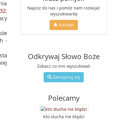
nia
Napisz do nas i pomóż nam rozwijać
,32
;
wyszukiwarkę
acy
Kontakt
oże
h -
sta
Odkrywaj Słowo Boże
iej
Zobacz co inni wyszukiwali
Zainspiruj się
Polecamy
Kto słucha nie błądzi