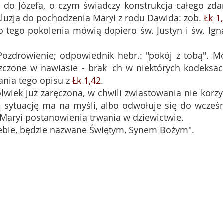
 do Józefa, o czym świadczy konstrukcja całego zda
Aluzja do pochodzenia Maryi z rodu Dawida: zob.
Łk 1
o tego pokolenia mówią dopiero św. Justyn i św. Ign
r. Pozdrowienie; odpowiednik hebr.: "pokój z tobą". M
zczone w nawiasie - brak ich w niektórych kodeksac
nia tego opisu z
Łk 1,42
.
kolwiek już zaręczona, w chwili zwiastowania nie korzy
tę sytuację ma na myśli, albo odwołuje się do wcześn
 Maryi postanowienia trwania w dziewictwie.
z Ciebie, będzie nazwane Świętym, Synem Bożym".