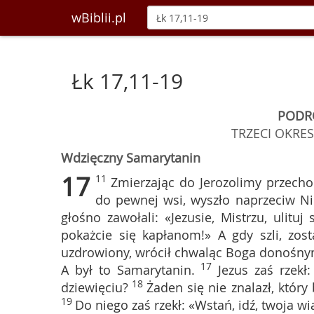
wBiblii.pl
Łk 17,11-19
PODR
TRZECI OKRE
Wdzięczny Samarytanin
17
11
Zmierzając do Jerozolimy przechod
do pewnej wsi, wyszło naprzeciw Nie
głośno zawołali: «Jezusie, Mistrzu, ulituj
pokażcie się kapłanom!» A gdy szli, zosta
uzdrowiony, wrócił chwaląc Boga donośny
17
A był to Samarytanin.
Jezus zaś rzekł
18
dziewięciu?
Żaden się nie znalazł, który
19
Do niego zaś rzekł: «Wstań, idź, twoja wi