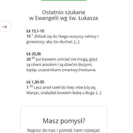
Ostatnio szukane
w Ewangelii wg św. Łukasza
8 →
Łk 15,1-10
1
15
Zbliżali się do Niego wszyscy celnicy i
grzesznicy, aby Go słuchać. [...]
Łk 20,36
36
20
Już bowiem umrzeć nie mogą, gdyż
są równi aniołom i są dziećmi Bożymi,
będąc uczestnikami zmartwychwstania.
Łk 1,30-35
30
1
Lecz anioł rzekł do Niej: «Nie bój się,
Maryjo, znalazłaś bowiem łaskę u Boga. [...]
Masz pomysł?
Napisz do nas i pomóż nam rozwijać