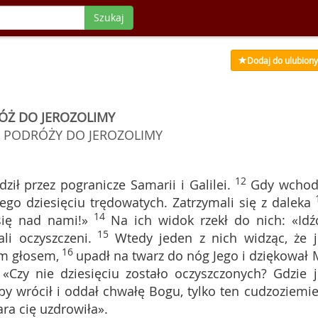
Szukaj
Dodaj do ulubion
ÓŻ DO JEROZOLIMY
S PODRÓŻY DO JEROZOLIMY
12
ził przez pogranicze Samarii i Galilei.
Gdy wchodz
go dziesięciu trędowatych. Zatrzymali się z daleka
14
 się nad nami!»
Na ich widok rzekł do nich: «Idźc
15
li oczyszczeni.
Wtedy jeden z nich widząc, że j
16
m głosem,
upadł na twarz do nóg Jego i dziękował 
: «Czy nie dziesięciu zostało oczyszczonych? Gdzie j
 by wrócił i oddał chwałę Bogu, tylko ten cudzoziemie
ara cię uzdrowiła».