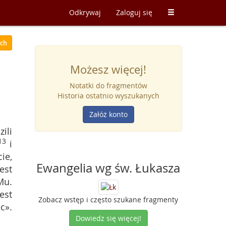
Odkrywaj
Zaloguj się
ych
Możesz więcej!
Notatki do fragmentów
Historia ostatnio wyszukanych
Załóż konto
ili
13
i
ie,
Ewangelia wg św. Łukasza
est
Mu.
est
Zobacz wstęp i często szukane fragmenty
c».
Dowiedz się więcej!