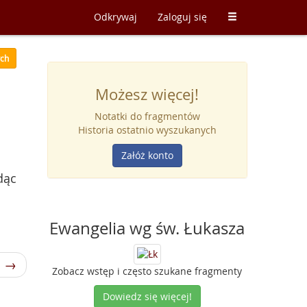
Odkrywaj
Zaloguj się
ych
Możesz więcej!
Notatki do fragmentów
Historia ostatnio wyszukanych
Załóż konto
dąc
Ewangelia wg św. Łukasza
1 →
Zobacz wstęp i często szukane fragmenty
Dowiedz się więcej!