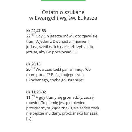
Ostatnio szukane
w Ewangelii wg św. Łukasza
Łk 22,47-53
47
22
Gdy On jeszcze mówił, oto zjawił się
tłum. A jeden z Dwunastu, imieniem
Judasz, szedł na ich czele i zbliżył się do
Jezusa, aby Go pocałować. [...]
Łk 20,13
13
20
Wówczas rzekł pan winnicy: "Co
mam począć? Poślę mojego syna
ukochanego, chyba go uszanują".
Łk 11,29-32
29
11
A gdy tłumy się gromadziły, zaczął
mówić: «To plemię jest plemieniem
przewrotnym. Żąda znaku, ale żaden znak
nie będzie mu dany, prócz znaku Jonasza.
[...]