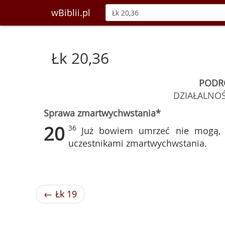
wBiblii.pl
Łk 20,36
PODR
DZIAŁALNOŚ
Sprawa zmartwychwstania*
20
36
Już bowiem umrzeć nie mogą, 
uczestnikami zmartwychwstania.
← Łk 19