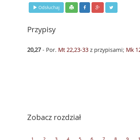
Odsłuchaj
Przypisy
20,27
- Por.
Mt 22,23-33
z przypisami;
Mk 1
Zobacz rozdział
1
2
3
4
5
6
7
8
9