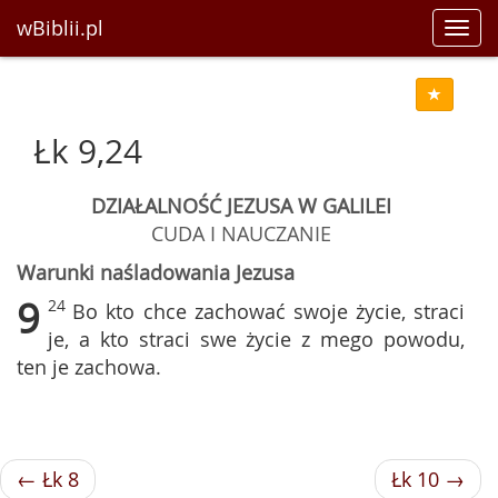
wBiblii.pl
Toggl
navig
Łk 9,24
DZIAŁALNOŚĆ JEZUSA W GALILEI
CUDA I NAUCZANIE
Warunki naśladowania Jezusa
9
24
Bo kto chce zachować swoje życie, straci
je, a kto straci swe życie z mego powodu,
ten je zachowa.
← Łk 8
Łk 10 →