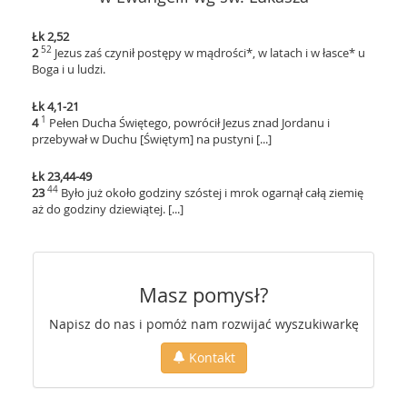
Łk 2,52
52
2
Jezus zaś czynił postępy w mądrości*, w latach i w łasce* u
Boga i u ludzi.
Łk 4,1-21
1
4
Pełen Ducha Świętego, powrócił Jezus znad Jordanu i
przebywał w Duchu [Świętym] na pustyni [...]
Łk 23,44-49
44
23
Było już około godziny szóstej i mrok ogarnął całą ziemię
aż do godziny dziewiątej. [...]
Masz pomysł?
Napisz do nas i pomóż nam rozwijać wyszukiwarkę
Kontakt