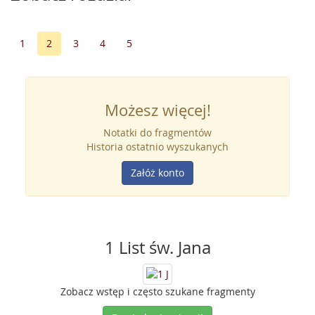
1
2
3
4
5
Możesz więcej!
Notatki do fragmentów
Historia ostatnio wyszukanych
Załóż konto
1 List św. Jana
Zobacz wstęp i często szukane fragmenty