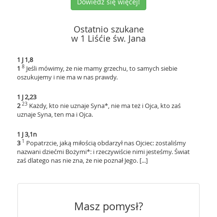
Dowiedz się więcej!
Ostatnio szukane
w 1 Liśćie św. Jana
1 J 1,8
8
1
Jeśli mówimy, że nie mamy grzechu, to samych siebie
oszukujemy i nie ma w nas prawdy.
1 J 2,23
23
2
Każdy, kto nie uznaje Syna*, nie ma też i Ojca, kto zaś
uznaje Syna, ten ma i Ojca.
1 J 3,1n
1
3
Popatrzcie, jaką miłością obdarzył nas Ojciec: zostaliśmy
nazwani dziećmi Bożymi*: i rzeczywiście nimi jesteśmy. Świat
zaś dlatego nas nie zna, że nie poznał Jego. [...]
Masz pomysł?