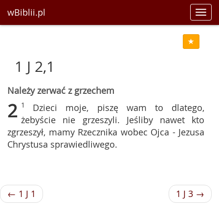
wBiblii.pl
Toggl
navig
1 J 2,1
Należy zerwać z grzechem
2
1
Dzieci moje, piszę wam to dlatego,
żebyście nie grzeszyli. Jeśliby nawet kto
zgrzeszył, mamy Rzecznika wobec Ojca - Jezusa
Chrystusa sprawiedliwego.
← 1 J 1
1 J 3 →