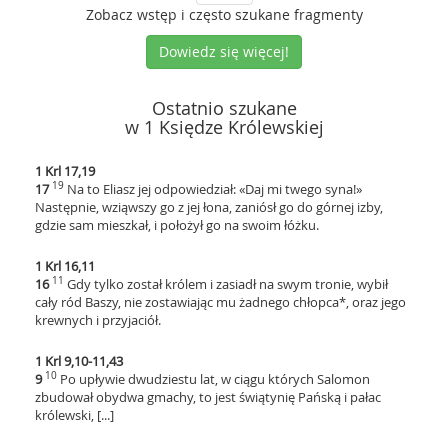
Zobacz wstęp i często szukane fragmenty
Dowiedz się więcej!
Ostatnio szukane
w 1 Księdze Królewskiej
1 Krl 17,19
19
17
Na to Eliasz jej odpowiedział: «Daj mi twego syna!»
Następnie, wziąwszy go z jej łona, zaniósł go do górnej izby,
gdzie sam mieszkał, i położył go na swoim łóżku.
1 Krl 16,11
11
16
Gdy tylko został królem i zasiadł na swym tronie, wybił
cały ród Baszy, nie zostawiając mu żadnego chłopca*, oraz jego
krewnych i przyjaciół.
1 Krl 9,10-11,43
10
9
Po upływie dwudziestu lat, w ciągu których Salomon
zbudował obydwa gmachy, to jest świątynię Pańską i pałac
królewski, [...]