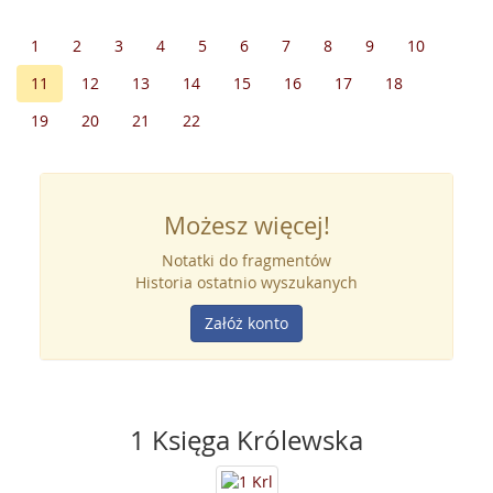
1
2
3
4
5
6
7
8
9
10
11
12
13
14
15
16
17
18
19
20
21
22
Możesz więcej!
Notatki do fragmentów
Historia ostatnio wyszukanych
Załóż konto
1 Księga Królewska