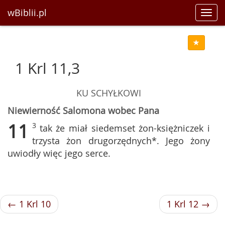
wBiblii.pl
Toggl
navig
1 Krl 11,3
KU SCHYŁKOWI
Niewierność Salomona wobec Pana
11
3
tak że miał siedemset żon-księżniczek i
trzysta żon drugorzędnych*. Jego żony
uwiodły więc jego serce.
← 1 Krl 10
1 Krl 12 →