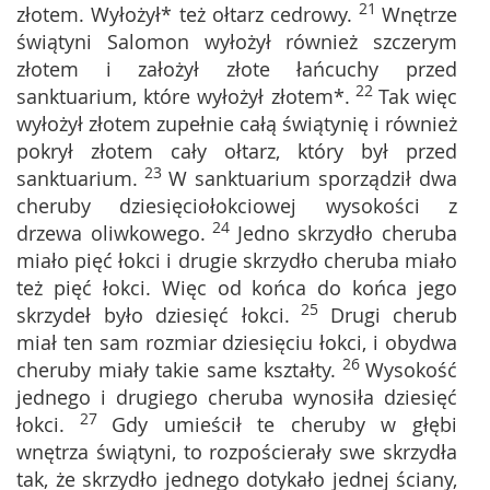
21
złotem. Wyłożył* też ołtarz cedrowy.
Wnętrze
świątyni Salomon wyłożył również szczerym
złotem i założył złote łańcuchy przed
22
sanktuarium, które wyłożył złotem*.
Tak więc
wyłożył złotem zupełnie całą świątynię i również
pokrył złotem cały ołtarz, który był przed
23
sanktuarium.
W sanktuarium sporządził dwa
cheruby dziesięciołokciowej wysokości z
24
drzewa oliwkowego.
Jedno skrzydło cheruba
miało pięć łokci i drugie skrzydło cheruba miało
też pięć łokci. Więc od końca do końca jego
25
skrzydeł było dziesięć łokci.
Drugi cherub
miał ten sam rozmiar dziesięciu łokci, i obydwa
26
cheruby miały takie same kształty.
Wysokość
jednego i drugiego cheruba wynosiła dziesięć
27
łokci.
Gdy umieścił te cheruby w głębi
wnętrza świątyni, to rozpościerały swe skrzydła
tak, że skrzydło jednego dotykało jednej ściany,