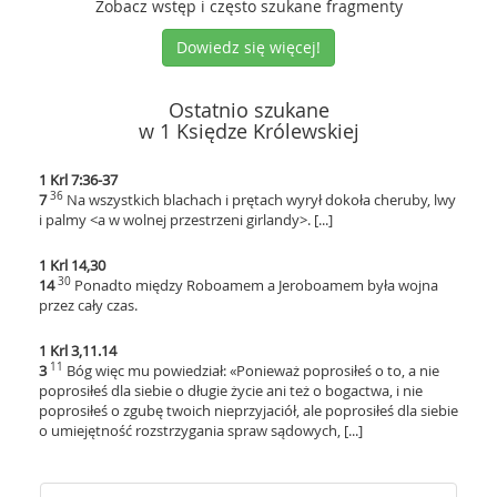
Zobacz wstęp i często szukane fragmenty
Dowiedz się więcej!
Ostatnio szukane
w 1 Księdze Królewskiej
1 Krl 7:36-37
36
7
Na wszystkich blachach i prętach wyrył dokoła cheruby, lwy
i palmy <a w wolnej przestrzeni girlandy>. [...]
1 Krl 14,30
30
14
Ponadto między Roboamem a Jeroboamem była wojna
przez cały czas.
1 Krl 3,11.14
11
3
Bóg więc mu powiedział: «Ponieważ poprosiłeś o to, a nie
poprosiłeś dla siebie o długie życie ani też o bogactwa, i nie
poprosiłeś o zgubę twoich nieprzyjaciół, ale poprosiłeś dla siebie
o umiejętność rozstrzygania spraw sądowych, [...]