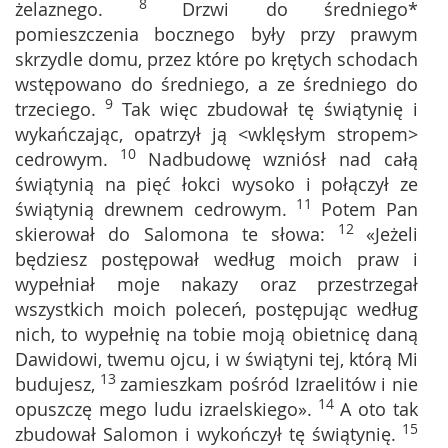
8
żelaznego.
Drzwi do średniego*
pomieszczenia bocznego były przy prawym
skrzydle domu, przez które po krętych schodach
wstępowano do średniego, a ze średniego do
9
trzeciego.
Tak więc zbudował tę świątynię i
wykańczając, opatrzył ją <wklęsłym stropem>
10
cedrowym.
Nadbudowę wzniósł nad całą
świątynią na pięć łokci wysoko i połączył ze
11
świątynią drewnem cedrowym.
Potem Pan
12
skierował do Salomona te słowa:
«Jeżeli
będziesz postępował według moich praw i
wypełniał moje nakazy oraz przestrzegał
wszystkich moich poleceń, postępując według
nich, to wypełnię na tobie moją obietnicę daną
Dawidowi, twemu ojcu, i w świątyni tej, którą Mi
13
budujesz,
zamieszkam pośród Izraelitów i nie
14
opuszczę mego ludu izraelskiego».
A oto tak
15
zbudował Salomon i wykończył tę świątynię.