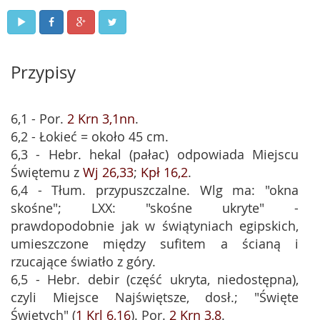
Przypisy
6,1 - Por.
2 Krn 3,1nn
.
6,2 - Łokieć = około 45 cm.
6,3 - Hebr. hekal (pałac) odpowiada Miejscu
Świętemu z
Wj 26,33
;
Kpł 16,2
.
6,4 - Tłum. przypuszczalne. Wlg ma: "okna
skośne"; LXX: "skośne ukryte" -
prawdopodobnie jak w świątyniach egipskich,
umieszczone między sufitem a ścianą i
rzucające światło z góry.
6,5 - Hebr. debir (część ukryta, niedostępna),
czyli Miejsce Najświętsze, dosł.; "Święte
Świętych" (
1 Krl 6,16
). Por.
2 Krn 3,8
.