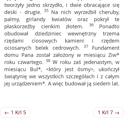
tworzyły jedno skrzydło, i dwie obracające się
35
deski - drugie.
Na nich wyrzeźbił cheruby,
palmy, girlandy kwiatów oraz pokrył te
36
płaskorzeźby cienkim złotem.
Ponadto
obudował dziedziniec wewnętrzny trzema
rzędami ciosowych kamieni i rzędem
37
ociosanych belek cedrowych.
Fundament
domu Pana został założony w miesiącu Ziw*
38
roku czwartego.
W roku zaś jedenastym, w
miesiącu Bul*, <który jest ósmy>, ukończył
świątynię we wszystkich szczegółach i z całym
jej urządzeniem*. A więc budował ją siedem lat.
← 1 Krl 5
1 Krl 7 →