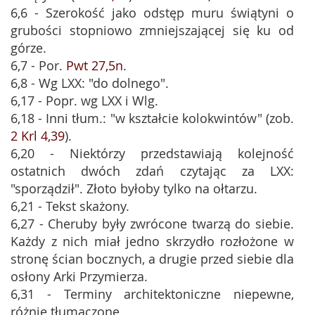
6,6 - Szerokość jako odstęp muru świątyni o
grubości stopniowo zmniejszającej się ku od
górze.
6,7 - Por.
Pwt 27,5n
.
6,8 - Wg LXX: "do dolnego".
6,17 - Popr. wg LXX i Wlg.
6,18 - Inni tłum.: "w kształcie kolokwintów" (zob.
2 Krl 4,39
).
6,20 - Niektórzy przedstawiają kolejność
ostatnich dwóch zdań czytając za LXX:
"sporządził". Złoto byłoby tylko na ołtarzu.
6,21 - Tekst skażony.
6,27 - Cheruby były zwrócone twarzą do siebie.
Każdy z nich miał jedno skrzydło rozłożone w
stronę ścian bocznych, a drugie przed siebie dla
osłony Arki Przymierza.
6,31 - Terminy architektoniczne niepewne,
różnie tłumaczone.