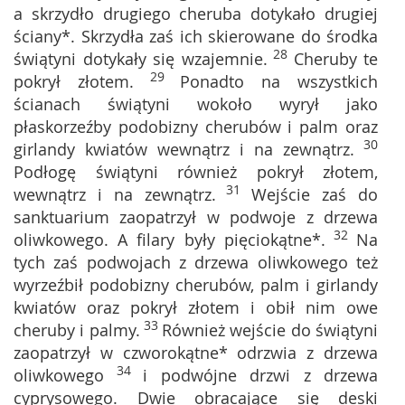
a skrzydło drugiego cheruba dotykało drugiej
ściany*. Skrzydła zaś ich skierowane do środka
28
świątyni dotykały się wzajemnie.
Cheruby te
29
pokrył złotem.
Ponadto na wszystkich
ścianach świątyni wokoło wyrył jako
płaskorzeźby podobizny cherubów i palm oraz
30
girlandy kwiatów wewnątrz i na zewnątrz.
Podłogę świątyni również pokrył złotem,
31
wewnątrz i na zewnątrz.
Wejście zaś do
sanktuarium zaopatrzył w podwoje z drzewa
32
oliwkowego. A filary były pięciokątne*.
Na
tych zaś podwojach z drzewa oliwkowego też
wyrzeźbił podobizny cherubów, palm i girlandy
kwiatów oraz pokrył złotem i obił nim owe
33
cheruby i palmy.
Również wejście do świątyni
zaopatrzył w czworokątne* odrzwia z drzewa
34
oliwkowego
i podwójne drzwi z drzewa
cyprysowego. Dwie obracające się deski