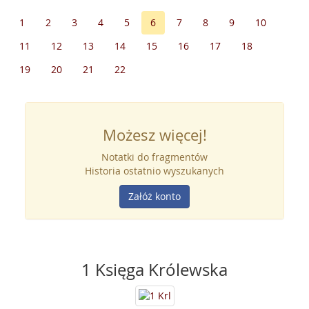
1
2
3
4
5
6
7
8
9
10
11
12
13
14
15
16
17
18
19
20
21
22
Możesz więcej!
Notatki do fragmentów
Historia ostatnio wyszukanych
Załóż konto
1 Księga Królewska