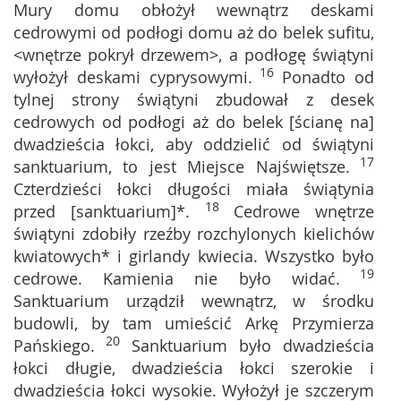
Mury domu obłożył wewnątrz deskami
cedrowymi od podłogi domu aż do belek sufitu,
<wnętrze pokrył drzewem>, a podłogę świątyni
16
wyłożył deskami cyprysowymi.
Ponadto od
tylnej strony świątyni zbudował z desek
cedrowych od podłogi aż do belek [ścianę na]
dwadzieścia łokci, aby oddzielić od świątyni
17
sanktuarium, to jest Miejsce Najświętsze.
Czterdzieści łokci długości miała świątynia
18
przed [sanktuarium]*.
Cedrowe wnętrze
świątyni zdobiły rzeźby rozchylonych kielichów
kwiatowych* i girlandy kwiecia. Wszystko było
19
cedrowe. Kamienia nie było widać.
Sanktuarium urządził wewnątrz, w środku
budowli, by tam umieścić Arkę Przymierza
20
Pańskiego.
Sanktuarium było dwadzieścia
łokci długie, dwadzieścia łokci szerokie i
dwadzieścia łokci wysokie. Wyłożył je szczerym