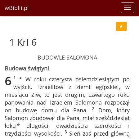
wBiblii.pl
Toggl
navig
1 Krl 6
BUDOWLE SALOMONA
Budowa świątyni
6
1
* W roku czterysta osiemdziesiątym po
wyjściu Izraelitów z ziemi egipskiej, w
miesiącu Ziw, to jest drugim, czwartego roku
panowania nad Izraelem Salomona rozpoczął
2
on budowę domu dla Pana.
Dom, który
Salomon zbudował dla Pana, miał sześćdziesiąt
łokci* długości, dwadzieścia szerokości i
3
trzydzieści wysokości.
Sień zaś przed główną