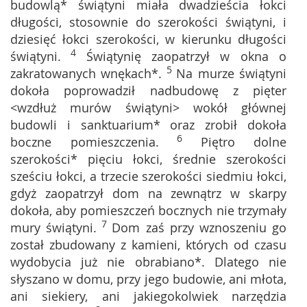
budowlą* świątyni miała dwadzieścia łokci
długości, stosownie do szerokości świątyni, i
dziesięć łokci szerokości, w kierunku długości
4
świątyni.
Świątynię zaopatrzył w okna o
5
zakratowanych wnękach*.
Na murze świątyni
dokoła poprowadził nadbudowę z pięter
<wzdłuż murów świątyni> wokół głównej
budowli i sanktuarium* oraz zrobił dokoła
6
boczne pomieszczenia.
Piętro dolne
szerokości* pięciu łokci, średnie szerokości
sześciu łokci, a trzecie szerokości siedmiu łokci,
gdyż zaopatrzył dom na zewnątrz w skarpy
dokoła, aby pomieszczeń bocznych nie trzymały
7
mury świątyni.
Dom zaś przy wznoszeniu go
został zbudowany z kamieni, których od czasu
wydobycia już nie obrabiano*. Dlatego nie
słyszano w domu, przy jego budowie, ani młota,
ani siekiery, ani jakiegokolwiek narzędzia