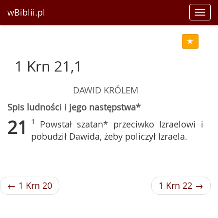
wBiblii.pl
Toggl
navig
1 Krn 21,1
DAWID KRÓLEM
Spis ludności i jego następstwa*
21
1
Powstał szatan* przeciwko Izraelowi i
pobudził Dawida, żeby policzył Izraela.
← 1 Krn 20
1 Krn 22 →