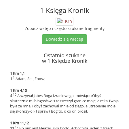
1 Księga Kronik
Zobacz wstęp i często szukane fragmenty
Dowiedz się więcej!
Ostatnio szukane
w 1 Księdze Kronik
1 Krn 1,1
1
1
Adam, Set, Enosz,
1 Krn 4,10
10
4
A wzywał Jabes Boga Izraelowego, mówiąc: «Obyś
skutecznie mi błogosławił i rozszerzył granice moje, a ręka Twoja
była ze mną, i obyś zachował mnie od złego, a utrapienie moje
się skończyło!» I sprawił Bóg to, o co on prosił.
1 Krn 11,12
12
11
Po nim jest Eleazar, syn Dodo, Achochita, jeden z trzech