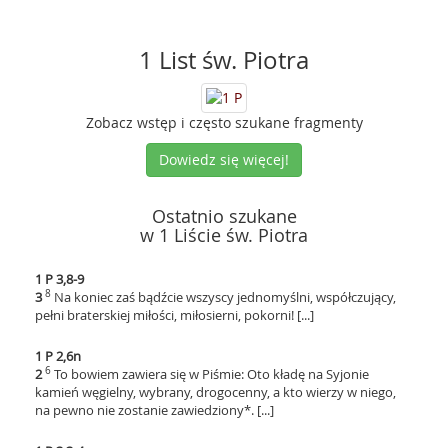
1 List św. Piotra
Zobacz wstęp i często szukane fragmenty
Dowiedz się więcej!
Ostatnio szukane
w 1 Liście św. Piotra
1 P 3,8-9
8
3
Na koniec zaś bądźcie wszyscy jednomyślni, współczujący,
pełni braterskiej miłości, miłosierni, pokorni! [...]
1 P 2,6n
6
2
To bowiem zawiera się w Piśmie: Oto kładę na Syjonie
kamień węgielny, wybrany, drogocenny, a kto wierzy w niego,
na pewno nie zostanie zawiedziony*. [...]