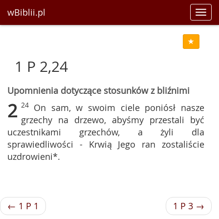
wBiblii.pl
Toggl
navig
1 P 2,24
Upomnienia dotyczące stosunków z bliźnimi
2
24
On sam, w swoim ciele poniósł nasze
grzechy na drzewo, abyśmy przestali być
uczestnikami grzechów, a żyli dla
sprawiedliwości - Krwią Jego ran zostaliście
uzdrowieni*.
← 1 P 1
1 P 3 →