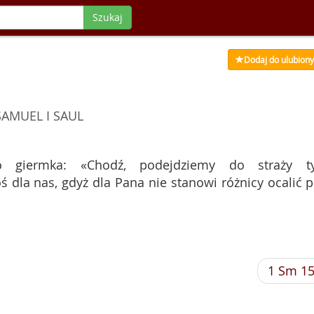
Szukaj
Dodaj do ulubion
SAMUEL I SAUL
o giermka: «Chodź, podejdziemy do straży t
 dla nas, gdyż dla Pana nie stanowi różnicy ocalić p
1 Sm 1