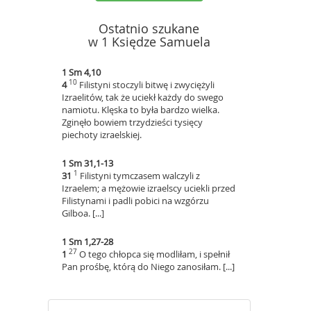
Ostatnio szukane
w 1 Księdze Samuela
1 Sm 4,10
10
4
Filistyni stoczyli bitwę i zwyciężyli
Izraelitów, tak że uciekł każdy do swego
namiotu. Klęska to była bardzo wielka.
Zginęło bowiem trzydzieści tysięcy
piechoty izraelskiej.
1 Sm 31,1-13
1
31
Filistyni tymczasem walczyli z
Izraelem; a mężowie izraelscy uciekli przed
Filistynami i padli pobici na wzgórzu
Gilboa. [...]
1 Sm 1,27-28
27
1
O tego chłopca się modliłam, i spełnił
Pan prośbę, którą do Niego zanosiłam. [...]