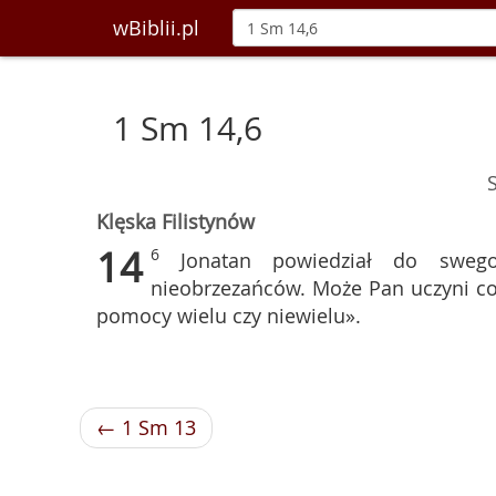
wBiblii.pl
1 Sm 14,6
Klęska Filistynów
14
6
Jonatan powiedział do sweg
nieobrzezańców. Może Pan uczyni coś
pomocy wielu czy niewielu».
← 1 Sm 13