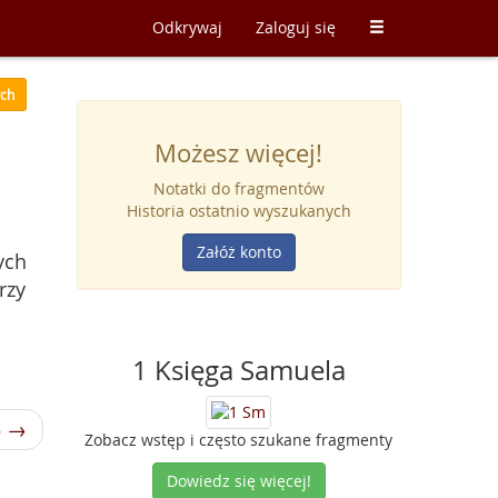
Odkrywaj
Zaloguj się
ych
Możesz więcej!
Notatki do fragmentów
Historia ostatnio wyszukanych
Załóż konto
ych
rzy
1 Księga Samuela
5 →
Zobacz wstęp i często szukane fragmenty
Dowiedz się więcej!