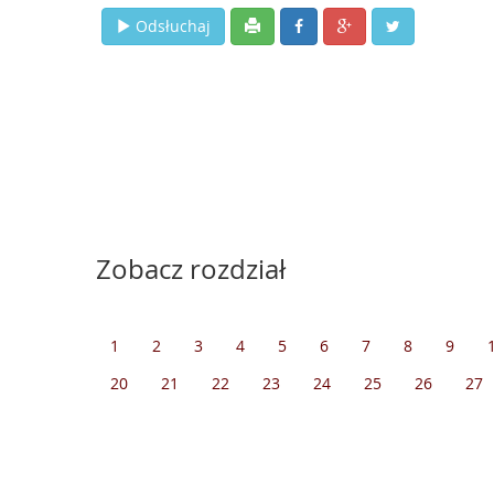
Odsłuchaj
Zobacz rozdział
1
2
3
4
5
6
7
8
9
20
21
22
23
24
25
26
27