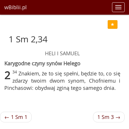
wBiblii.pl
Toggl
navig
1 Sm 2,34
HELI I SAMUEL
Karygodne czyny synów Helego
2
34
Znakiem, że to się spełni, będzie to, co się
zdarzy twoim dwom synom, Chofniemu i
Pinchasowi: obydwaj zginą tego samego dnia.
← 1 Sm 1
1 Sm 3 →