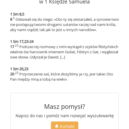
w 1 Księdze Samuela
1 Sm 8,5
5
8
Odezwali się do niego: «Oto ty się zestarzałeś, a synowie twoi
nie postępują twoimi drogami: ustanów raczej nad nami króla,
aby nami rządził, tak jak to jest u innych narodów».
1 Sm 17,23-24
23
17
Podczas tej rozmowy z nimi wystąpił z szyków filistyńskich
właśnie ów harcownik imieniem Goliat, Filistyn z Gat, i wygłaszał
owe słowa. Usłyszał je Dawid. [...]
1 Sm 20,23
23
20
Przyrzeczenie zaś, które złożyliśmy ja i ty, jest takie: Oto
Pan między mną a tobą na wieki».
Masz pomysł?
Napisz do nas i pomóż nam rozwijać wyszukiwarkę
Kontakt