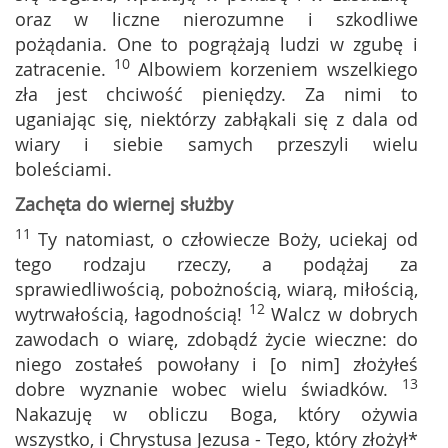
oraz w liczne nierozumne i szkodliwe
pożądania. One to pogrążają ludzi w zgubę i
10
zatracenie.
Albowiem korzeniem wszelkiego
zła jest chciwość pieniędzy. Za nimi to
uganiając się, niektórzy zabłąkali się z dala od
wiary i siebie samych przeszyli wielu
boleściami.
Zachęta do wiernej służby
11
Ty natomiast, o człowiecze Boży, uciekaj od
tego rodzaju rzeczy, a podążaj za
sprawiedliwością, pobożnością, wiarą, miłością,
12
wytrwałością, łagodnością!
Walcz w dobrych
zawodach o wiarę, zdobądź życie wieczne: do
niego zostałeś powołany i [o nim] złożyłeś
13
dobre wyznanie wobec wielu świadków.
Nakazuję w obliczu Boga, który ożywia
wszystko, i Chrystusa Jezusa - Tego, który złożył*