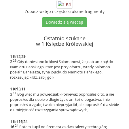
Zobacz wstęp i często szukane fragmenty
Dowiedz się więcej!
Ostatnio szukane
w 1 Księdze Królewskiej
1 Krl 2,29
29
2
Gdy doniesiono królowi Salomonowi, że Joab umknął do
Namiotu Pańskiego i tam jest przy ołtarzu, wtedy Salomon
posłał* Banajasza, syna Jojady, do Namiotu Pańskiego,
rozkazując: «Idź, zabij go!»
1 Krl 3,11
11
3
Bóg więc mu powiedział: «Ponieważ poprosiłeś o to, a nie
poprosiłeś dla siebie o długie życie ani też o bogactwa, i nie
poprosiłeś o zgubę twoich nieprzyjaciół, ale poprosiłeś dla siebie
o umiejętność rozstrzygania spraw sądowych,
1 Krl 16,24
24
16
Potem kupił od Szemera za dwa talenty srebra górę