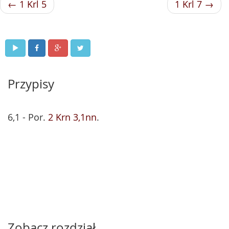
← 1 Krl 5
1 Krl 7 →
Przypisy
6,1 - Por.
2 Krn 3,1nn
.
Zobacz rozdział