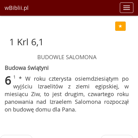
wBiblii.pl
Toggl
navig
1 Krl 6,1
BUDOWLE SALOMONA
Budowa świątyni
6
1
* W roku czterysta osiemdziesiątym po
wyjściu Izraelitów z ziemi egipskiej, w
miesiącu Ziw, to jest drugim, czwartego roku
panowania nad Izraelem Salomona rozpoczął
on budowę domu dla Pana.