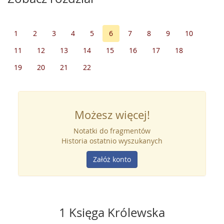
1
2
3
4
5
6
7
8
9
10
11
12
13
14
15
16
17
18
19
20
21
22
Możesz więcej!
Notatki do fragmentów
Historia ostatnio wyszukanych
Załóż konto
1 Księga Królewska