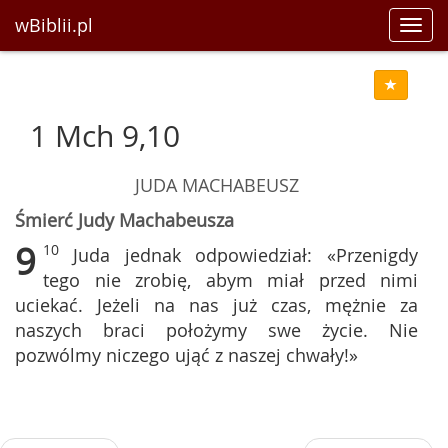
wBiblii.pl
Toggl
navig
1 Mch 9,10
JUDA MACHABEUSZ
Śmierć Judy Machabeusza
9
10
Juda jednak odpowiedział: «Przenigdy
tego nie zrobię, abym miał przed nimi
uciekać. Jeżeli na nas już czas, mężnie za
naszych braci położymy swe życie. Nie
pozwólmy niczego ująć z naszej chwały!»