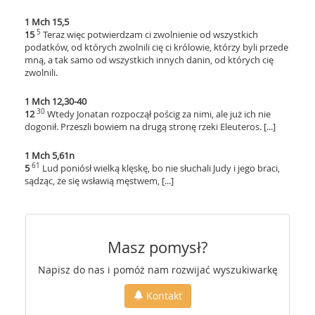
1 Mch 15,5
5
15
Teraz więc potwierdzam ci zwolnienie od wszystkich
podatków, od których zwolnili cię ci królowie, którzy byli przede
mną, a tak samo od wszystkich innych danin, od których cię
zwolnili.
1 Mch 12,30-40
30
12
Wtedy Jonatan rozpoczął pościg za nimi, ale już ich nie
dogonił. Przeszli bowiem na drugą stronę rzeki Eleuteros. [...]
1 Mch 5,61n
61
5
Lud poniósł wielką klęskę, bo nie słuchali Judy i jego braci,
sądząc, że się wsławią męstwem, [...]
Masz pomysł?
Napisz do nas i pomóż nam rozwijać wyszukiwarkę
Kontakt