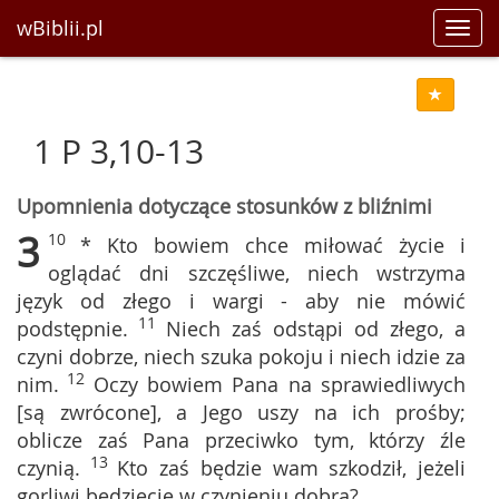
wBiblii.pl
Toggl
navig
1 P 3,10-13
Upomnienia dotyczące stosunków z bliźnimi
3
10
* Kto bowiem chce miłować życie i
oglądać dni szczęśliwe, niech wstrzyma
język od złego i wargi - aby nie mówić
11
podstępnie.
Niech zaś odstąpi od złego, a
czyni dobrze, niech szuka pokoju i niech idzie za
12
nim.
Oczy bowiem Pana na sprawiedliwych
[są zwrócone], a Jego uszy na ich prośby;
oblicze zaś Pana przeciwko tym, którzy źle
13
czynią.
Kto zaś będzie wam szkodził, jeżeli
gorliwi będziecie w czynieniu dobra?