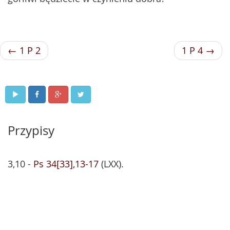
← 1 P 2
1 P 4 →
Przypisy
3,10 -
Ps 34[33],13-17
(LXX).