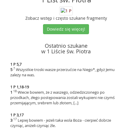
Zobacz wstęp i często szukane fragmenty
Dowiedz się więcej!
Ostatnio szukane
w 1 Liście św. Piotra
1 P 5,7
7
5
Wszystkie troski wasze przerzućcie na Niego*, gdyż Jemu
zależy na was.
1 P 1,18-19
18
1
Wiecie bowiem, że z waszego, odziedziczonego po
przodkach, złego postępowania zostali wykupieni nie czymś
przemijającym, srebrem lub złotem, [...]
1 P 3,17
17
3
Lepiej bowiem - jeżeli taka wola Boża - cierpieć dobrze
czyniąc, aniżeli czyniąc źle.