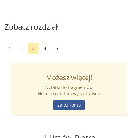
Zobacz rozdział
1
2
3
4
5
Możesz więcej!
Notatki do fragmentów
Historia ostatnio wyszukanych
Załóż konto
1 List św. Piotra