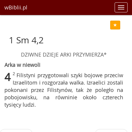
wBiblii.pl
Toggl
navig
1 Sm 4,2
DZIWNE DZIEJE ARKI PRZYMIERZA*
Arka w niewoli
4
2
Filistyni przygotowali szyki bojowe przeciw
Izraelitom i rozgorzała walka. Izraelici zostali
pokonani przez Filistynów, tak że poległo na
pobojowisku, na równinie około czterech
tysięcy ludzi.