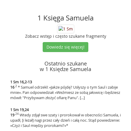
1 Księga Samuela
Zobacz wstęp i często szukane fragmenty
Dowiedz się więcej!
Ostatnio szukane
w 1 Księdze Samuela
1 Sm 16,2-13
2
16
* Samuel odrzekł: «Jakże pójdę? Usłyszy o tym Saul i zabije
mnie». Pan odpowiedział: «Weźmiesz ze sobą jałowicę i będziesz
mówił: "Przybywam złożyć ofiarę Panu". [...]
1 Sm 19,24
24
19
Wtedy zdjął swe szaty i prorokował w obecności Samuela, i
upadł, [i leżał] nagi przez cały dzień i całą noc. Stąd powiedzenie:
«Czyż i Saul między prorokami?»*