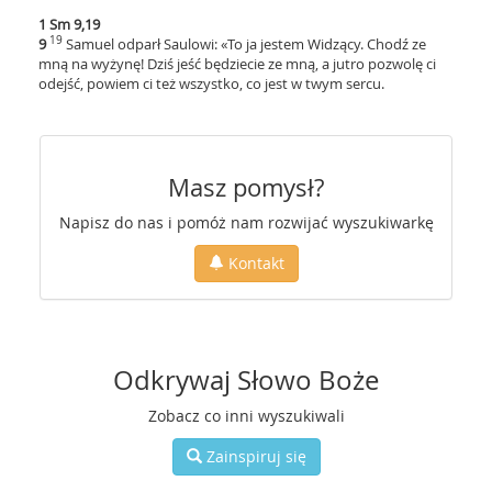
1 Sm 9,19
19
9
Samuel odparł Saulowi: «To ja jestem Widzący. Chodź ze
mną na wyżynę! Dziś jeść będziecie ze mną, a jutro pozwolę ci
odejść, powiem ci też wszystko, co jest w twym sercu.
Masz pomysł?
Napisz do nas i pomóż nam rozwijać wyszukiwarkę
Kontakt
Odkrywaj Słowo Boże
Zobacz co inni wyszukiwali
Zainspiruj się