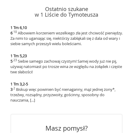
Ostatnio szukane
w 1 Liście do Tymoteusza
1 Tm 6,10
10
6
Albowiem korzeniem wszelkiego zła jest chciwość pieniędzy.
Za nimi to uganiając się, niektórzy zabłąkali się z dala od wiary i
siebie samych przeszyli wielu boleściami.
1 Tm 5,23
23
5
Siebie samego zachowaj czystym! Samej wody już nie pij,
używaj natomiast po trosze wina ze względu na żołądek i częste
twe słabości!
1 Tm 3,2-5
2
3
Biskup więc powinien być nienaganny, mąż jednej żony*,
trzeźwy, rozsądny, przyzwoity, gościnny, sposobny do
nauczania, [...]
Masz pomysł?