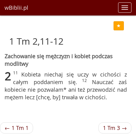
wBiblii.pl
Toggl
navig
1 Tm 2,11-12
Zachowanie się mężczyzn i kobiet podczas
modlitwy
2
11
Kobieta niechaj się uczy w cichości z
12
całym poddaniem się.
Nauczać zaś
kobiecie nie pozwalam* ani też przewodzić nad
mężem lecz [chcę, by] trwała w cichości.
← 1 Tm 1
1 Tm 3 →