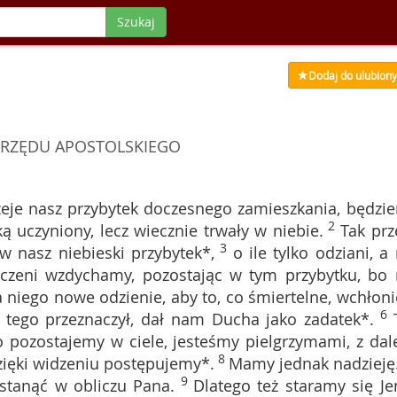
Szukaj
Dodaj do ulubion
RZĘDU APOSTOLSKIEGO
zeje nasz przybytek doczesnego zamieszkania, będzi
2
 uczyniony, lecz wiecznie trwały w niebie.
Tak prz
3
w nasz niebieski przybytek*,
o ile tylko odziani, a 
ęczeni wzdychamy, pozostając w tym przybytku, bo 
a niego nowe odzienie, aby to, co śmiertelne, wchłoni
6
 tego przeznaczył, dał nam Ducha jako zadatek*.
o pozostajemy w ciele, jesteśmy pielgrzymami, z dal
8
zięki widzeniu postępujemy*.
Mamy jednak nadzieję..
9
 stanąć w obliczu Pana.
Dlatego też staramy się J