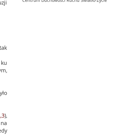
Centrum Duchowości Ruchu Światło-Życie
zji
tak
 ku
ym,
yło
,3
),
 na
edy