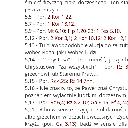
śmierć fizyczną ciała doczesnego. Ten sta
jeszcze za życia.
5,5 - Por.
2 Kor 1,22
.
5,7 - Por.
1 Kor 13,12
.
5,9 - Por.
Mt 6,10
;
Flp 1,20-23
;
1 Tes 5,10
.
5,12 - Por.
2 Kor 3,1
;
2 Kor 10,12
;
2 Kor 12,1
5,13 - Tu prawdopodobnie aluzja do zarzut
wobec Boga, jak i wobec ludzi.
5,14 - "Chrystusa" - tzn. miłość, jaką 
Chrystusowi; "za wszystkich" - por.
Rz 3
grzechowi lub Staremu Prawu.
5,15 - Por.
Rz 4,25
;
Rz 14,7nn
.
5,16 - Nie znaczy to, że Paweł znał Chrystu
poznaniem wyłącznie ludzkim, doczesnym.
5,17 - Por.
Rz 6,4
;
Rz 8,2.10
;
Ga 6,15
;
Ef 4,24
5,21 - Albo w sensie przyjęcia solidarnoś
albo grzechem w oczach ówczesnych Żydów
krzyżu (por.
Ga 3,13
), bądź w sensie ofi