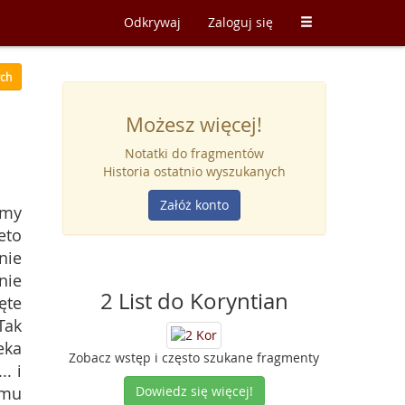
Odkrywaj
Zaloguj się
ych
Możesz więcej!
Notatki do fragmentów
Historia ostatnio wyszukanych
Załóż konto
emy
eto
nie
nie
2 List do Koryntian
ęte
Tak
eka
Zobacz wstęp i często szukane fragmenty
. i
emu
Dowiedz się więcej!