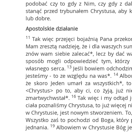
podobać czy to gdy z Nim, czy gdy z da
stanąć przed trybunałem Chrystusa, aby k
lub dobre.
Apostolskie działanie
11
Tak więc przejęci bojaźnią Pana przek
Mam zresztą nadzieję, że i dla waszych su
znów wam siebie zalecać*, lecz by dać w
sposób mogli odpowiedzieć tym, którzy
13
własnego serca.
Jeśli bowiem odchodzim
14
jesteśmy - to ze względu na was*.
Albo
że skoro Jeden umarł za wszystkich*, to
<Chrystus> po to, aby ci, co żyją, już ni
16
zmartwychwstał*.
Tak więc i my odtąd j
ciała poznaliśmy Chrystusa, to już więcej
w Chrystusie, jest nowym stworzeniem. To,
Wszystko zaś to pochodzi od Boga, który p
19
jednania.
Albowiem w Chrystusie Bóg jed