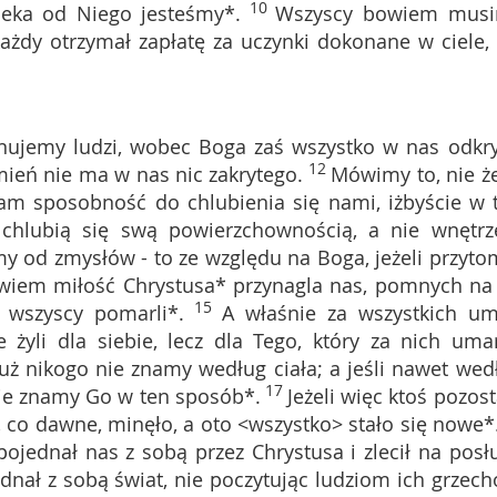
10
leka od Niego jesteśmy*.
Wszyscy bowiem mus
ażdy otrzymał zapłatę za uczynki dokonane w ciele, 
onujemy ludzi, wobec Boga zaś wszystko w nas odkry
12
mień nie ma w nas nic zakrytego.
Mówimy to, nie ż
am sposobność do chlubienia się nami, iżbyście w 
 chlubią się swą powierzchownością, a nie wnętr
y od zmysłów - to ze względu na Boga, jeżeli przyto
wiem miłość Chrystusa* przynagla nas, pomnych na 
15
 wszyscy pomarli*.
A właśnie za wszystkich um
e żyli dla siebie, lecz dla Tego, który za nich umar
uż nikogo nie znamy według ciała; a jeśli nawet wed
17
 nie znamy Go w ten sposób*.
Jeżeli więc ktoś pozost
 co dawne, minęło, a oto <wszystko> stało się nowe*
ojednał nas z sobą przez Chrystusa i zlecił na posł
nał z sobą świat, nie poczytując ludziom ich grzech