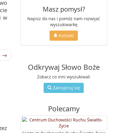
two
Masz pomysł?
cie
i w
Napisz do nas i pomóż nam rozwijać
wyszukiwarkę
Kontakt
6 →
Odkrywaj Słowo Boże
Zobacz co inni wyszukiwali
Zainspiruj się
Polecamy
zez