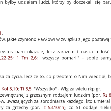
n byłby udziałem ludzi, którzy by doczekali się paru
1
.
ów, jakie czyniono Pawłowi w związku z jego postawą 
Chrystus nam okazuje, lecz zarazem i nasza miłość
,22-25
;
1 Tm 2,6
; "wszyscy pomarli" - sobie sam
sa za życia, lecz że to, co przedtem o Nim wiedział, b
;
Kol 3,10
;
Tt 3,5
. "Wszystko" - Wlg za wielu rkp gr.
ci zewnętrznej z grzesznym rodzajem ludzkim (por.
Rz 8
, uważających za zbrodniarza każdego, kto umierał
ary za grzechy (por.
Iz 53,10nn
), co ST oddaje nieki