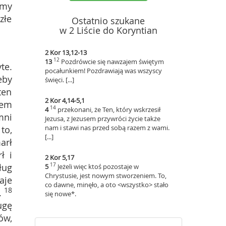
imy
złe
Ostatnio szukane
w 2 Liście do Koryntian
2 Kor 13,12-13
12
13
Pozdrówcie się nawzajem świętym
te.
pocałunkiem! Pozdrawiają was wszyscy
eby
święci. [...]
ten
2 Kor 4,14-5,1
zem
14
4
przekonani, że Ten, który wskrzesił
mni
Jezusa, z Jezusem przywróci życie także
nam i stawi nas przed sobą razem z wami.
to,
[...]
arł
ł i
2 Kor 5,17
ług
17
5
Jeżeli więc ktoś pozostaje w
Chrystusie, jest nowym stworzeniem. To,
aje
co dawne, minęło, a oto <wszystko> stało
18
.
się nowe*.
ugę
ów,