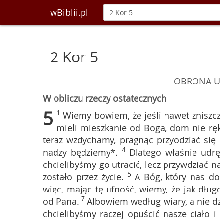
wBiblii.pl
2 Kor 5
OBRONA U
W obliczu rzeczy ostatecznych
5
1
Wiemy bowiem, że jeśli nawet zniszc
mieli mieszkanie od Boga, dom nie ręką
teraz wzdychamy, pragnąc przyodziać się 
4
nadzy będziemy*.
Dlatego właśnie udr
chcielibyśmy go utracić, lecz przywdziać n
5
zostało przez życie.
A Bóg, który nas do
więc, mając tę ufność, wiemy, że jak dług
7
od Pana.
Albowiem według wiary, a nie d
chcielibyśmy raczej opuścić nasze ciało i