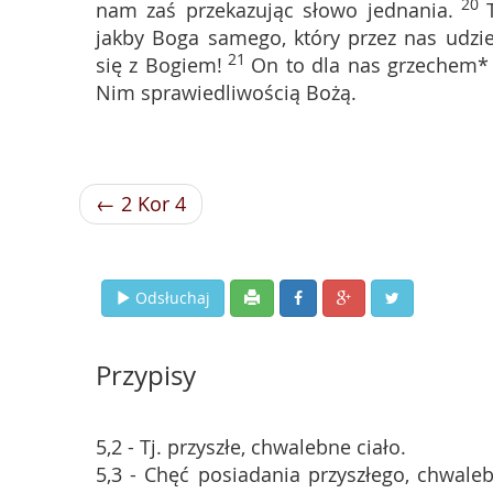
20
nam zaś przekazując słowo jednania.
jakby Boga samego, który przez nas udzi
21
się z Bogiem!
On to dla nas grzechem* u
Nim sprawiedliwością Bożą.
← 2 Kor 4
Odsłuchaj
Przypisy
5,2 - Tj. przyszłe, chwalebne ciało.
5,3 - Chęć posiadania przyszłego, chwaleb