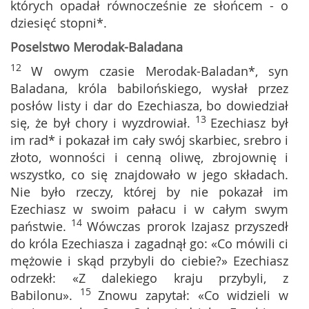
których opadał równocześnie ze słońcem - o
dziesięć stopni*.
Poselstwo Merodak-Baladana
12
W owym czasie Merodak-Baladan*, syn
Baladana, króla babilońskiego, wysłał przez
posłów listy i dar do Ezechiasza, bo dowiedział
13
się, że był chory i wyzdrowiał.
Ezechiasz był
im rad* i pokazał im cały swój skarbiec, srebro i
złoto, wonności i cenną oliwę, zbrojownię i
wszystko, co się znajdowało w jego składach.
Nie było rzeczy, której by nie pokazał im
Ezechiasz w swoim pałacu i w całym swym
14
państwie.
Wówczas prorok Izajasz przyszedł
do króla Ezechiasza i zagadnął go: «Co mówili ci
mężowie i skąd przybyli do ciebie?» Ezechiasz
odrzekł: «Z dalekiego kraju przybyli, z
15
Babilonu».
Znowu zapytał: «Co widzieli w