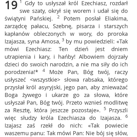
19
1
Gdy to usłyszał król Ezechiasz, rozdarł
swe szaty, okrył się worem i udał się do
2
świątyni Pańskiej.
Potem posłał Eliakima,
zarządcę pałacu, Szebnę, pisarza i starszych
kapłanów obleczonych w wory, do proroka
3
Izajasza, syna Amosa,
by mu powiedzieli: «Tak
mówi Ezechiasz: Ten dzień jest dniem
utrapienia i kary, i hańby! Albowiem dojrzały
dzieci do swoich narodzin, a nie ma siły do ich
4
porodzenia!*
Może Pan, Bóg twój, raczy
usłyszeć <wszystkie> słowa rabsaka, którego
przysłał król asyryjski, jego pan, aby znieważać
Boga żywego i ukarze go za słowa, które
usłyszał Pan, Bóg twój. Przeto wznieś modlitwę
5
za Resztę, która jeszcze pozostaje».
Przyszli
6
więc słudzy króla Ezechiasza do Izajasza.
Izajasz zaś rzekł do nich: «Tak powiecie
waszemu panu: Tak mówi Pan: Nie bój się słów,