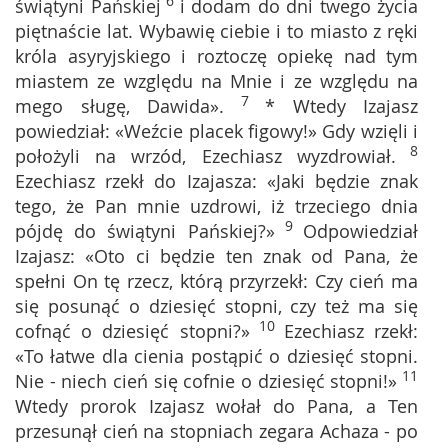
6
świątyni Pańskiej
i dodam do dni twego życia
piętnaście lat. Wybawię ciebie i to miasto z ręki
króla asyryjskiego i roztoczę opiekę nad tym
miastem ze względu na Mnie i ze względu na
7
mego sługę, Dawida».
* Wtedy Izajasz
powiedział: «Weźcie placek figowy!» Gdy wzięli i
8
położyli na wrzód, Ezechiasz wyzdrowiał.
Ezechiasz rzekł do Izajasza: «Jaki będzie znak
tego, że Pan mnie uzdrowi, iż trzeciego dnia
9
pójdę do świątyni Pańskiej?»
Odpowiedział
Izajasz: «Oto ci będzie ten znak od Pana, że
spełni On tę rzecz, którą przyrzekł: Czy cień ma
się posunąć o dziesięć stopni, czy też ma się
10
cofnąć o dziesięć stopni?»
Ezechiasz rzekł:
«To łatwe dla cienia postąpić o dziesięć stopni.
11
Nie - niech cień się cofnie o dziesięć stopni!»
Wtedy prorok Izajasz wołał do Pana, a Ten
przesunął cień na stopniach zegara Achaza - po