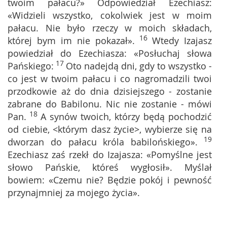
twoim pałacu?» Odpowiedział Ezechiasz:
«Widzieli wszystko, cokolwiek jest w moim
pałacu. Nie było rzeczy w moich składach,
16
której bym im nie pokazał».
Wtedy Izajasz
powiedział do Ezechiasza: «Posłuchaj słowa
17
Pańskiego:
Oto nadejdą dni, gdy to wszystko -
co jest w twoim pałacu i co nagromadzili twoi
przodkowie aż do dnia dzisiejszego - zostanie
zabrane do Babilonu. Nic nie zostanie - mówi
18
Pan.
A synów twoich, którzy będą pochodzić
od ciebie, <którym dasz życie>, wybierze się na
19
dworzan do pałacu króla babilońskiego».
Ezechiasz zaś rzekł do Izajasza: «Pomyślne jest
słowo Pańskie, któreś wygłosił». Myślał
bowiem: «Czemu nie? Będzie pokój i pewność
przynajmniej za mojego życia».