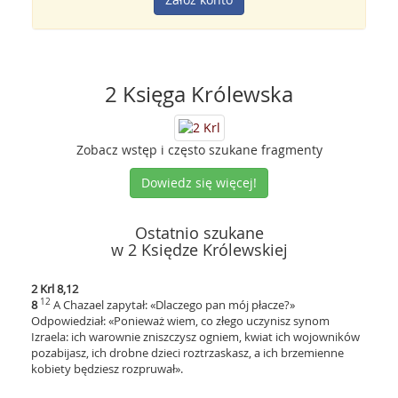
2 Księga Królewska
Zobacz wstęp i często szukane fragmenty
Dowiedz się więcej!
Ostatnio szukane
w 2 Księdze Królewskiej
2 Krl 8,12
12
8
A Chazael zapytał: «Dlaczego pan mój płacze?»
Odpowiedział: «Ponieważ wiem, co złego uczynisz synom
Izraela: ich warownie zniszczysz ogniem, kwiat ich wojowników
pozabijasz, ich drobne dzieci roztrzaskasz, a ich brzemienne
kobiety będziesz rozpruwał».