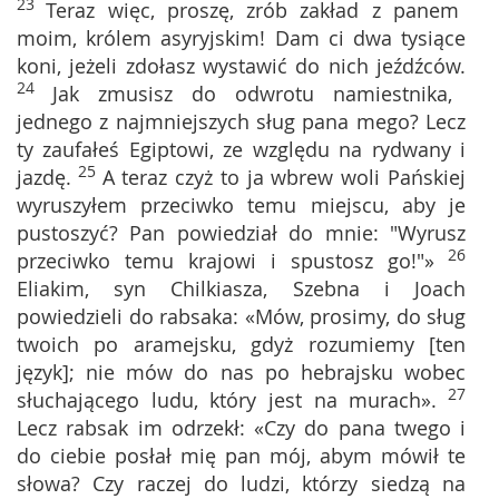
23
Teraz więc, proszę, zrób zakład z panem
moim, królem asyryjskim! Dam ci dwa tysiące
koni, jeżeli zdołasz wystawić do nich jeźdźców.
24
Jak zmusisz do odwrotu namiestnika,
jednego z najmniejszych sług pana mego? Lecz
ty zaufałeś Egiptowi, ze względu na rydwany i
25
jazdę.
A teraz czyż to ja wbrew woli Pańskiej
wyruszyłem przeciwko temu miejscu, aby je
pustoszyć? Pan powiedział do mnie: "Wyrusz
26
przeciwko temu krajowi i spustosz go!"»
Eliakim, syn Chilkiasza, Szebna i Joach
powiedzieli do rabsaka: «Mów, prosimy, do sług
twoich po aramejsku, gdyż rozumiemy [ten
język]; nie mów do nas po hebrajsku wobec
27
słuchającego ludu, który jest na murach».
Lecz rabsak im odrzekł: «Czy do pana twego i
do ciebie posłał mię pan mój, abym mówił te
słowa? Czy raczej do ludzi, którzy siedzą na