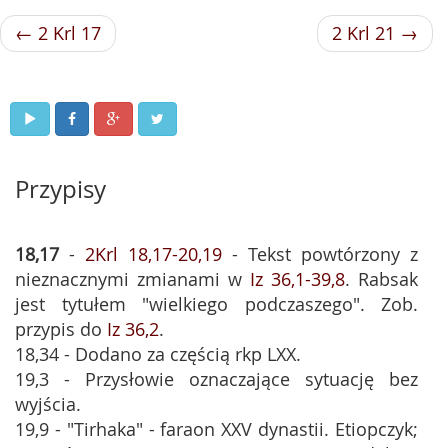
← 2 Krl 17
2 Krl 21 →
Przypisy
18,17
-
2Krl 18,17-20,19
- Tekst powtórzony z
nieznacznymi zmianami w
Iz 36,1-39,8
. Rabsak
jest tytułem "wielkiego podczaszego". Zob.
przypis do
Iz 36,2
.
18,34 - Dodano za częścią rkp LXX.
19,3 - Przysłowie oznaczające sytuację bez
wyjścia.
19,9 - "Tirhaka" - faraon XXV dynastii. Etiopczyk;