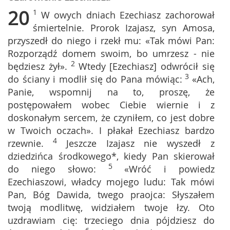
20
1
W owych dniach Ezechiasz zachorował
śmiertelnie. Prorok Izajasz, syn Amosa,
przyszedł do niego i rzekł mu: «Tak mówi Pan:
Rozporządź domem swoim, bo umrzesz - nie
2
będziesz żył».
Wtedy [Ezechiasz] odwrócił się
3
do ściany i modlił się do Pana mówiąc:
«Ach,
Panie, wspomnij na to, proszę, że
postępowałem wobec Ciebie wiernie i z
doskonałym sercem, że czyniłem, co jest dobre
w Twoich oczach». I płakał Ezechiasz bardzo
4
rzewnie.
Jeszcze Izajasz nie wyszedł z
dziedzińca środkowego*, kiedy Pan skierował
5
do niego słowo:
«Wróć i powiedz
Ezechiaszowi, władcy mojego ludu: Tak mówi
Pan, Bóg Dawida, twego praojca: Słyszałem
twoją modlitwę, widziałem twoje łzy. Oto
uzdrawiam cię: trzeciego dnia pójdziesz do