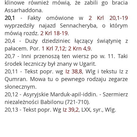
klinowe również mówią, że zabili go bracia
Assarhaddona.
20,1
- Fakty omówione w
2 Krl 20,1-19
wyprzedziły najazd Sennacheryba, o którym
mówią rozdz.
2 Krl 18-19
.
20,4 - Duży dziedziniec łączący świątynię z
pałacem. Por.
1 Krl 7,12
;
2 Krn 4,9
.
20,7 - Inni przenoszą ten wiersz po w. 11. Taki
środek leczniczy był znany w Ugarit.
20,11 - Tekst popr. wg
Iz 38,8
, Wlg i tekstu Iz z
Qumran. Mowa tu o pewnego rodzaju zegarze
słonecznym.
20,12 - Asyryjskie Marduk-apil-iddin. - Szermierz
niezależności Babilonu (721-710).
20,13 - Tekst popr. Wg
Iz 39,2
, LXX, syr., Wlg.