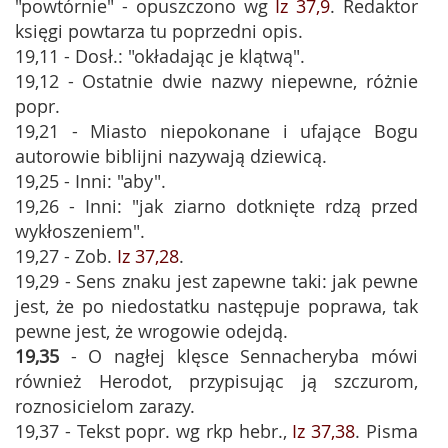
"powtórnie" - opuszczono wg
Iz 37,9
. Redaktor
księgi powtarza tu poprzedni opis.
19,11 - Dosł.: "okładając je klątwą".
19,12 - Ostatnie dwie nazwy niepewne, różnie
popr.
19,21 - Miasto niepokonane i ufające Bogu
autorowie biblijni nazywają dziewicą.
19,25 - Inni: "aby".
19,26 - Inni: "jak ziarno dotknięte rdzą przed
wykłoszeniem".
19,27 - Zob.
Iz 37,28
.
19,29 - Sens znaku jest zapewne taki: jak pewne
jest, że po niedostatku następuje poprawa, tak
pewne jest, że wrogowie odejdą.
19,35
- O nagłej klęsce Sennacheryba mówi
również Herodot, przypisując ją szczurom,
roznosicielom zarazy.
19,37 - Tekst popr. wg rkp hebr.,
Iz 37,38
. Pisma