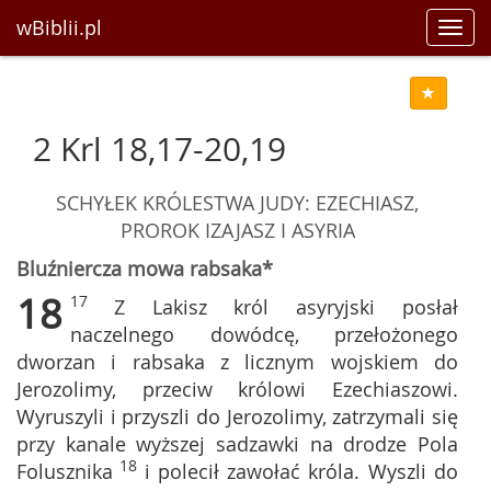
wBiblii.pl
Toggl
navig
2 Krl 18,17-20,19
SCHYŁEK KRÓLESTWA JUDY: EZECHIASZ,
PROROK IZAJASZ I ASYRIA
Bluźniercza mowa rabsaka*
18
17
Z Lakisz król asyryjski posłał
naczelnego dowódcę, przełożonego
dworzan i rabsaka z licznym wojskiem do
Jerozolimy, przeciw królowi Ezechiaszowi.
Wyruszyli i przyszli do Jerozolimy, zatrzymali się
przy kanale wyższej sadzawki na drodze Pola
18
Folusznika
i polecił zawołać króla. Wyszli do