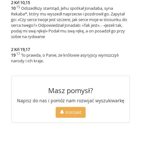
2 Krl 10,15
15
10
Odszedłszy stamtąd, Jehu spotkał Jonadaba, syna
Rekaba*, który mu wyszedł naprzeciw i pozdrowił go. Zapytał
go: «Czy serce twoje jest szczere, jak serce moje w stosunku do
serca twego?» Odpowiedział Jonadab: «Tak jest». - «Jeżeli tak,
podaj mi swą rękę!» Podał mu swą rękę, a on posadził go przy
sobie na rydwanie
2 Krl 19,17
17
19
To prawda, o Panie, że królowie asyryjscy wyniszczyli
narody i ich kraje.
Masz pomysł?
Napisz do nas i pomóż nam rozwijać wyszukiwarkę
Kontakt