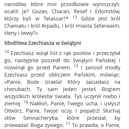
narodów, które moi przodkowie wyniszczyli,
ocalili je? Gozan, Charan, Resef i Edomitów,
13
którzy byli w Telassar?*
Gdzie jest król
Chamatu i król Arpadu, i król miasta Sefarwaim,
Heny i Iwwy?»
Modlitwa Ezechiasza w świątyni
14
Ezechiasz wziął list z rąk posłów i przeczytał
go, następnie poszedł do świątyni Pańskiej i
15
rozwinął go przed Panem.
I zanosił modły
Ezechiasz przed obliczem Pańskim, mówiąc:
«Panie, Boże Izraela! Który zasiadasz na
cherubach, Ty sam jeden jesteś Bogiem
wszystkich królestw świata. Tyś uczynił niebo i
16
ziemię.
Nakłoń, Panie, Twego ucha, i usłysz!
Otwórz, Panie, Twoje oczy, i popatrz! Słuchaj
słów Sennacheryba, które przesłał, by
17
znieważać Boga żywego.
To prawda, o Panie,