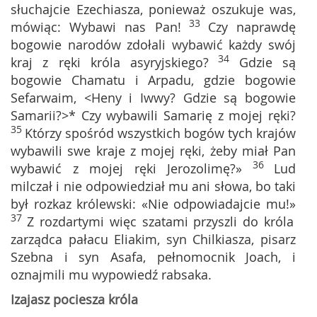
słuchajcie Ezechiasza, ponieważ oszukuje was,
33
mówiąc: Wybawi nas Pan!
Czy naprawdę
bogowie narodów zdołali wybawić każdy swój
34
kraj z ręki króla asyryjskiego?
Gdzie są
bogowie Chamatu i Arpadu, gdzie bogowie
Sefarwaim, <Heny i Iwwy? Gdzie są bogowie
Samarii?>* Czy wybawili Samarię z mojej ręki?
35
Którzy spośród wszystkich bogów tych krajów
wybawili swe kraje z mojej ręki, żeby miał Pan
36
wybawić z mojej ręki Jerozolimę?»
Lud
milczał i nie odpowiedział mu ani słowa, bo taki
był rozkaz królewski: «Nie odpowiadajcie mu!»
37
Z rozdartymi więc szatami przyszli do króla
zarządca pałacu Eliakim, syn Chilkiasza, pisarz
Szebna i syn Asafa, pełnomocnik Joach, i
oznajmili mu wypowiedź rabsaka.
Izajasz pociesza króla