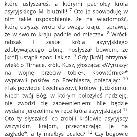
które usłyszałeś, a którymi pachołcy króla
7
asyryjskiego Mi bluźnili!
Oto Ja spowoduję w
nim takie usposobienie, że na wiadomość,
którą usłyszy, wróci do swego kraju, i sprawię,
8
że w swoim kraju padnie od miecza».
Wrócił
rabsak i zastał króla asyryjskiego
zdobywającego Libnę. Posłyszał bowiem, że
9
[król] ustąpił spod Lakisz.
Gdy [król] otrzymał
wieść o Tirhace, królu Kusz, głoszącą: «Wyruszył
na wojnę przeciw tobie», <powtórnie>*
10
wyprawił posłów do Ezechiasza, polecając:
«Tak powiecie Ezechiaszowi, królowi judzkiemu:
Niech twój Bóg, w którym położyłeś nadzieję,
nie zwodzi cię zapewnieniem: Nie będzie
11
wydana Jerozolima w ręce króla asyryjskiego!
Oto ty słyszałeś, co zrobili królowie asyryjscy
wszystkim krajom, przeznaczając je na
12
zagładę*, a ty miałbyś ocaleć?
Czy bogowie