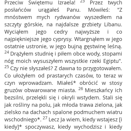
23
Przeciw Świętemu Izraela!
Przez twych
posłańców urągałeś Panu. Mówiłeś: "Z
mnóstwem mych rydwanów wyszedłem na
szczyty górskie, na najdalsze grzbiety Libanu.
Wyciąłem jego cedry najwyższe i co
najpiękniejsze jego cyprysy. Wtargnąłem w jego
ostatnie ustronie, w jego bujną gęstwinę leśną.
24
Drążyłem studnię i piłem obce wody, stopami
nóg moich wysuszyłem wszystkie rzeki Egiptu".
25
Czy nie słyszałeś? Z dawna to przygotowałem.
Co ułożyłem od prastarych czasów, to teraz w
czyn wprowadzam. Miałeś* obrócić w stosy
26
gruzów obwarowane miasta.
Mieszkańcy ich
bezsilni, przelękli się i okryli wstydem. Stali się
jak rośliny na polu, jak młoda trawa zielona, jak
zielsko na dachach spalone podmuchem wiatru
27
wschodniego*.
Lecz Ja wiem, kiedy wstajesz [i
kiedy]* spoczywasz, kiedy wychodzisz i kiedy