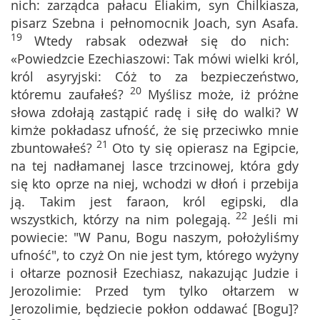
nich: zarządca pałacu Eliakim, syn Chilkiasza,
pisarz Szebna i pełnomocnik Joach, syn Asafa.
19
Wtedy rabsak odezwał się do nich:
«Powiedzcie Ezechiaszowi: Tak mówi wielki król,
król asyryjski: Cóż to za bezpieczeństwo,
20
któremu zaufałeś?
Myślisz może, iż próżne
słowa zdołają zastąpić radę i siłę do walki? W
kimże pokładasz ufność, że się przeciwko mnie
21
zbuntowałeś?
Oto ty się opierasz na Egipcie,
na tej nadłamanej lasce trzcinowej, która gdy
się kto oprze na niej, wchodzi w dłoń i przebija
ją. Takim jest faraon, król egipski, dla
22
wszystkich, którzy na nim polegają.
Jeśli mi
powiecie: "W Panu, Bogu naszym, położyliśmy
ufność", to czyż On nie jest tym, którego wyżyny
i ołtarze poznosił Ezechiasz, nakazując Judzie i
Jerozolimie: Przed tym tylko ołtarzem w
Jerozolimie, będziecie pokłon oddawać [Bogu]?