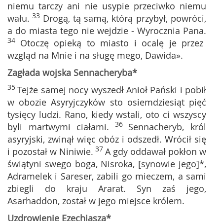
niemu tarczy ani nie usypie przeciwko niemu
33
wału.
Drogą, tą samą, którą przybył, powróci,
a do miasta tego nie wejdzie - Wyrocznia Pana.
34
Otoczę opieką to miasto i ocalę je przez
wzgląd na Mnie i na sługę mego, Dawida».
Zagłada wojska Sennacheryba*
35
Tejże samej nocy wyszedł Anioł Pański i pobił
w obozie Asyryjczyków sto osiemdziesiąt pięć
tysięcy ludzi. Rano, kiedy wstali, oto ci wszyscy
36
byli martwymi ciałami.
Sennacheryb, król
asyryjski, zwinął więc obóz i odszedł. Wrócił się
37
i pozostał w Niniwie.
A gdy oddawał pokłon w
świątyni swego boga, Nisroka, [synowie jego]*,
Adramelek i Sareser, zabili go mieczem, a sami
zbiegli do kraju Ararat. Syn zaś jego,
Asarhaddon, został w jego miejsce królem.
Uzdrowienie Ezechiasza*