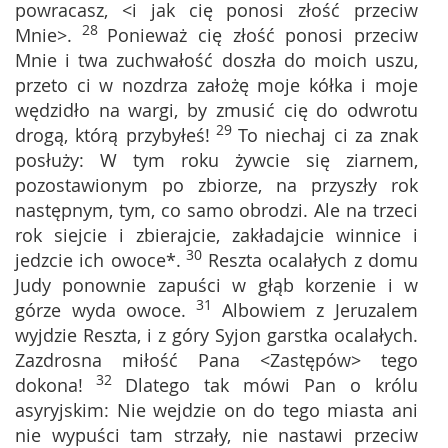
powracasz, <i jak cię ponosi złość przeciw
28
Mnie>.
Ponieważ cię złość ponosi przeciw
Mnie i twa zuchwałość doszła do moich uszu,
przeto ci w nozdrza założę moje kółka i moje
wędzidło na wargi, by zmusić cię do odwrotu
29
drogą, którą przybyłeś!
To niechaj ci za znak
posłuży: W tym roku żywcie się ziarnem,
pozostawionym po zbiorze, na przyszły rok
następnym, tym, co samo obrodzi. Ale na trzeci
rok siejcie i zbierajcie, zakładajcie winnice i
30
jedzcie ich owoce*.
Reszta ocalałych z domu
Judy ponownie zapuści w głąb korzenie i w
31
górze wyda owoce.
Albowiem z Jeruzalem
wyjdzie Reszta, i z góry Syjon garstka ocalałych.
Zazdrosna miłość Pana <Zastępów> tego
32
dokona!
Dlatego tak mówi Pan o królu
asyryjskim: Nie wejdzie on do tego miasta ani
nie wypuści tam strzały, nie nastawi przeciw