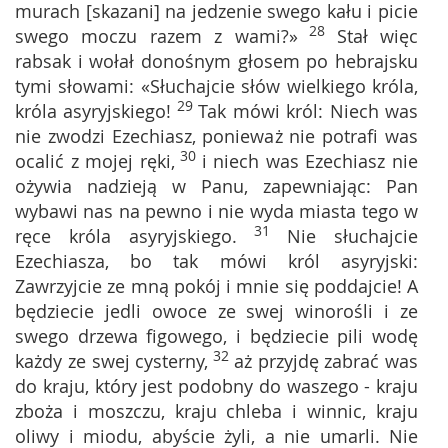
murach [skazani] na jedzenie swego kału i picie
28
swego moczu razem z wami?»
Stał więc
rabsak i wołał donośnym głosem po hebrajsku
tymi słowami: «Słuchajcie słów wielkiego króla,
29
króla asyryjskiego!
Tak mówi król: Niech was
nie zwodzi Ezechiasz, ponieważ nie potrafi was
30
ocalić z mojej ręki,
i niech was Ezechiasz nie
ożywia nadzieją w Panu, zapewniając: Pan
wybawi nas na pewno i nie wyda miasta tego w
31
ręce króla asyryjskiego.
Nie słuchajcie
Ezechiasza, bo tak mówi król asyryjski:
Zawrzyjcie ze mną pokój i mnie się poddajcie! A
będziecie jedli owoce ze swej winorośli i ze
swego drzewa figowego, i będziecie pili wodę
32
każdy ze swej cysterny,
aż przyjdę zabrać was
do kraju, który jest podobny do waszego - kraju
zboża i moszczu, kraju chleba i winnic, kraju
oliwy i miodu, abyście żyli, a nie umarli. Nie