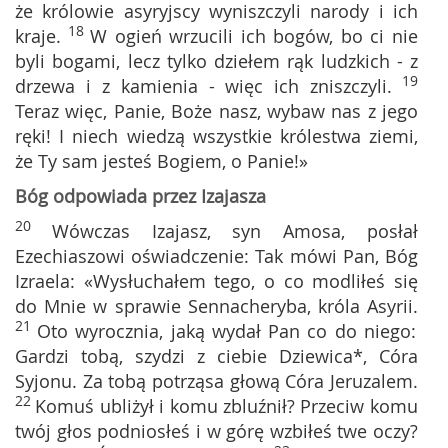
że królowie asyryjscy wyniszczyli narody i ich
18
kraje.
W ogień wrzucili ich bogów, bo ci nie
byli bogami, lecz tylko dziełem rąk ludzkich - z
19
drzewa i z kamienia - więc ich zniszczyli.
Teraz więc, Panie, Boże nasz, wybaw nas z jego
ręki! I niech wiedzą wszystkie królestwa ziemi,
że Ty sam jesteś Bogiem, o Panie!»
Bóg odpowiada przez Izajasza
20
Wówczas Izajasz, syn Amosa, posłał
Ezechiaszowi oświadczenie: Tak mówi Pan, Bóg
Izraela: «Wysłuchałem tego, o co modliłeś się
do Mnie w sprawie Sennacheryba, króla Asyrii.
21
Oto wyrocznia, jaką wydał Pan co do niego:
Gardzi tobą, szydzi z ciebie Dziewica*, Córa
Syjonu. Za tobą potrząsa głową Córa Jeruzalem.
22
Komuś ubliżył i komu zbluźnił? Przeciw komu
twój głos podniosłeś i w górę wzbiłeś twe oczy?