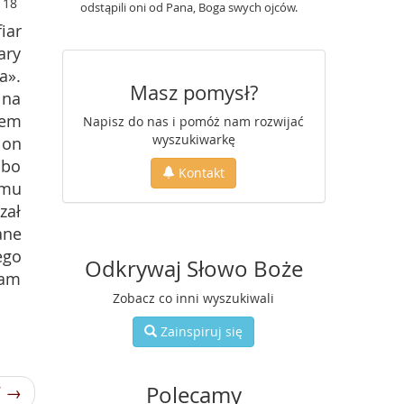
18
odstąpili oni od Pana, Boga swych ojców.
iar
ary
a».
Masz pomysł?
 na
zem
Napisz do nas i pomóż nam rozwijać
wyszukiwarkę
 on
 bo
Kontakt
omu
zał
ane
ego
Odkrywaj Słowo Boże
tam
Zobacz co inni wyszukiwali
Zainspiruj się
Polecamy
7 →