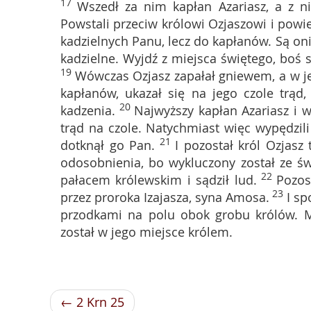
17
Wszedł za nim kapłan Azariasz, a z 
Powstali przeciw królowi Ozjaszowi i powie
kadzielnych Panu, lecz do kapłanów. Są on
kadzielne. Wyjdź z miejsca świętego, boś s
19
Wówczas Ozjasz zapałał gniewem, a w je
kapłanów, ukazał się na jego czole trąd
20
kadzenia.
Najwyższy kapłan Azariasz i w
trąd na czole. Natychmiast więc wypędzil
21
dotknął go Pan.
I pozostał król Ozjasz
odosobnienia, bo wykluczony został ze świ
22
pałacem królewskim i sądził lud.
Pozos
23
przez proroka Izajasza, syna Amosa.
I sp
przodkami na polu obok grobu królów. 
został w jego miejsce królem.
← 2 Krn 25