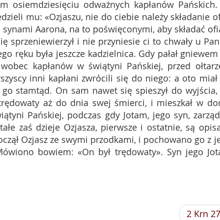
nim osiemdziesięciu odważnych kapłanów Pańskich.
dzieli mu: «Ozjaszu, nie do ciebie należy składanie of
i synami Aarona, na to poświęconymi, aby składać ofi
ię sprzeniewierzył i nie przyniesie ci to chwały u Pan
go ręku była jeszcze kadzielnica. Gdy pałał gniewem
, wobec kapłanów w świątyni Pańskiej, przed ołtar
szyscy inni kapłani zwrócili się do niego: a oto miał
i go stamtąd. On sam nawet się spieszył do wyjścia,
 trędowaty aż do dnia swej śmierci, i mieszkał w d
ątyni Pańskiej, podczas gdy Jotam, jego syn, zarząd
tałe zaś dzieje Ozjasza, pierwsze i ostatnie, są opis
oczął Ozjasz ze swymi przodkami, i pochowano go z j
Mówiono bowiem: «On był trędowaty». Syn jego Jo
2 Krn 2