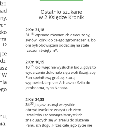
dzo
nad
Ostatnio szukane
w 2 Księdze Kronik
ny,
ych
2 Krn 31,18
sko
18
31
Wpisano również ich dzieci, żony,
rza
synów i córki do całego zgromadzenia, bo
12
oni byli obowiązani oddać się na stałe
.
rzeczom świętym*.
ące
dzi
2 Krn 10,15
asz
15
10
Król więc nie wysłuchał ludu, gdyż to
wydarzenie dokonało się z woli Bożej, aby
5
W
Pan spełnił swą groźbę, którą
nia
wypowiedział przez Achiasza z Szilo do
Jeroboama, syna Nebata.
ego
2 Krn 34,33
33
34
Jozjasz usunął wszystkie
obrzydliwości ze wszystkich ziem
Izraelitów i zobowiązał wszystkich
nu,
znajdujących się w Izraelu do służenia
ia.
Panu, ich Bogu. Przez całe jego życie nie