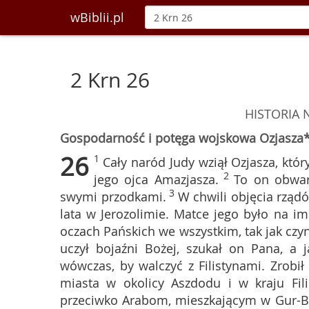
wBiblii.pl
2 Krn 26
HISTORIA
Gospodarność i potęga wojskowa Ozjasza
26
1
Cały naród Judy wziął Ozjasza, któr
2
jego ojca Amazjasza.
To on obwaro
3
swymi przodkami.
W chwili objęcia rządó
lata w Jerozolimie. Matce jego było na imi
oczach Pańskich we wszystkim, tak jak czyn
uczył bojaźni Bożej, szukał on Pana, a 
wówczas, by walczyć z Filistynami. Zrob
miasta w okolicy Aszdodu i w kraju Fili
przeciwko Arabom, mieszkającym w Gur-Ba