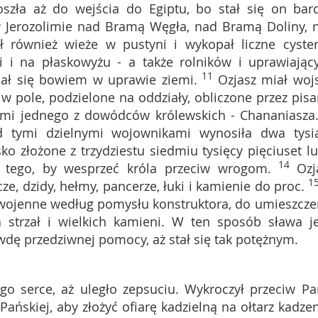
szła aż do wejścia do Egiptu, bo stał się on bar
 Jerozolimie nad Bramą Węgła, nad Bramą Doliny, 
 również wieże w pustyni i wykopał liczne cyster
i i na płaskowyżu - a także rolników i uprawiając
11
ał się bowiem w uprawie ziemi.
Ozjasz miał woj
 pole, podzielone na oddziały, obliczone przez pisa
zami jednego z dowódców królewskich - Chananiasza
d tymi dzielnymi wojownikami wynosiła dwa tysi
o złożone z trzydziestu siedmiu tysięcy pięciuset lu
14
o tego, by wesprzeć króla przeciw wrogom.
Ozj
1
ze, dzidy, hełmy, pancerze, łuki i kamienie do proc.
 wojenne według pomysłu konstruktora, do umieszcze
 strzał i wielkich kamieni. W ten sposób sława j
wdę przedziwnej pomocy, aż stał się tak potężnym.
jego serce, aż uległo zepsuciu. Wykroczył przeciw Pa
skiej, aby złożyć ofiarę kadzielną na ołtarz kadzen