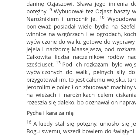
daninę Ozjaszowi. Sława jego imienia do
9
potężny.
Wybudował też Ozjasz baszty w
10
Narożnikiem i umocnił je.
Wybudował
ponieważ posiadał wiele bydła na Szefel
winnice na wzgórzach i w ogrodach, koch
wyćwiczone do walki, gotowe do wyprawy w
Jejela i nadzorcę Maasejasza, pod rozka
Całkowita liczba naczelników rodów na
13
sześciuset.
Pod ich rozkazami było wojsk
wyćwiczonych do walki, pełnych siły d
przygotował im, to jest całemu wojsku, tarc
Jerozolimie polecił on zbudować machiny
na wieżach i narożnikach celem ciskania
rozeszła się daleko, bo doznawał on napra
Pycha i kara za nią
16
A kiedy stał się potężny, uniosło się 
Bogu swemu, wszedł bowiem do świątyni Pań