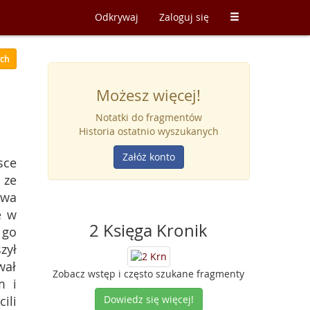
Odkrywaj
Zaloguj się
ych
Możesz więcej!
Notatki do fragmentów
Historia ostatnio wyszukanych
Załóż konto
sce
 ze
dwa
e w
2 Księga Kronik
 go
zył
wał
Zobacz wstęp i często szukane fragmenty
m i
ili
Dowiedz się więcej!