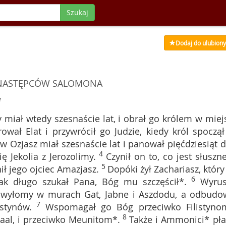
Szukaj
Dodaj do ulubion
 NASTĘPCÓW SALOMONA
*
y miał wtedy szesnaście lat, i obrał go królem w miej
wał Elat i przywrócił go Judzie, kiedy król spoczął
w Ozjasz miał szesnaście lat i panował pięćdziesiąt 
4
ę Jekolia z Jerozolimy.
Czynił on to, co jest słuszn
5
ił jego ojciec Amazjasz.
Dopóki żył Zachariasz, który
6
jak długo szukał Pana, Bóg mu szczęścił*.
Wyrus
ił wyłomy w murach Gat, Jabne i Aszdodu, a odbudo
7
stynów.
Wspomagał go Bóg przeciwko Filistyno
8
al, i przeciwko Meunitom*.
Także i Ammonici* płac