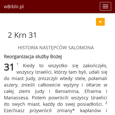
wBiblii.pl
Toggl
navig
2 Krn 31
HISTORIA NASTĘPCÓW SALOMONA
Reorganizacja służby Bożej
31
1
Kiedy to wszystko się zakończyło,
wszyscy Izraelici, którzy tam byli, udali się
do miast Judy, zniszczyli wtedy stele, połamali
aszery, znieśli całkowicie wyżyny i ołtarze w
całej ziemi Judy i Beniamina, Efraima i
Manassesa. Potem powrócili wszyscy Izraelici
2
do swych miast, każdy do swej posiadłości.
Ezechiasz przywrócił zmiany* kapłanów i