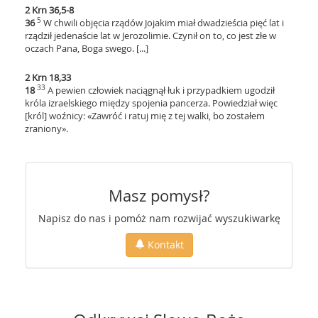
2 Krn 36,5-8
5
36
W chwili objęcia rządów Jojakim miał dwadzieścia pięć lat i
rządził jedenaście lat w Jerozolimie. Czynił on to, co jest złe w
oczach Pana, Boga swego. [...]
2 Krn 18,33
33
18
A pewien człowiek naciągnął łuk i przypadkiem ugodził
króla izraelskiego między spojenia pancerza. Powiedział więc
[król] woźnicy: «Zawróć i ratuj mię z tej walki, bo zostałem
zraniony».
Masz pomysł?
Napisz do nas i pomóż nam rozwijać wyszukiwarkę
Kontakt