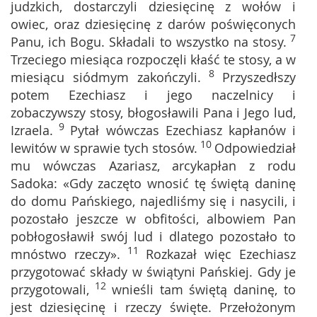
judzkich, dostarczyli dziesięcinę z wołów i
owiec, oraz dziesięcinę z darów poświęconych
7
Panu, ich Bogu. Składali to wszystko na stosy.
Trzeciego miesiąca rozpoczęli kłaść te stosy, a w
8
miesiącu siódmym zakończyli.
Przyszedłszy
potem Ezechiasz i jego naczelnicy i
zobaczywszy stosy, błogosławili Pana i Jego lud,
9
Izraela.
Pytał wówczas Ezechiasz kapłanów i
10
lewitów w sprawie tych stosów.
Odpowiedział
mu wówczas Azariasz, arcykapłan z rodu
Sadoka: «Gdy zaczęto wnosić tę świętą daninę
do domu Pańskiego, najedliśmy się i nasycili, i
pozostało jeszcze w obfitości, albowiem Pan
pobłogosławił swój lud i dlatego pozostało to
11
mnóstwo rzeczy».
Rozkazał więc Ezechiasz
przygotować składy w świątyni Pańskiej. Gdy je
12
przygotowali,
wnieśli tam świętą daninę, to
jest dziesięcinę i rzeczy święte. Przełożonym