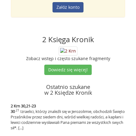
Załóż konto
2 Księga Kronik
Zobacz wstęp i często szukane fragmenty
Dowiedz się więcej!
Ostatnio szukane
w 2 Księdze Kronik
2 Krn 30,21-23
21
30
Izraelici, którzy znaleźli się w Jerozolimie, obchodzili Święto
Przaśników przez siedem dni, wśród wielkiej radości, a kapłani i
lewici codziennie wysławiali Pana pieniami ze wszystkich swych
sił*. [...]