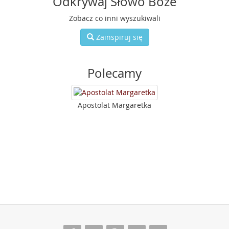
Odkrywaj Słowo Boże
Zobacz co inni wyszukiwali
Zainspiruj się
Polecamy
Apostolat Margaretka