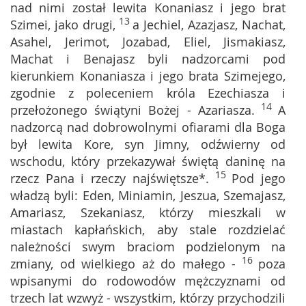
nad nimi został lewita Konaniasz i jego brat
13
Szimei, jako drugi,
a Jechiel, Azazjasz, Nachat,
Asahel, Jerimot, Jozabad, Eliel, Jismakiasz,
Machat i Benajasz byli nadzorcami pod
kierunkiem Konaniasza i jego brata Szimejego,
zgodnie z poleceniem króla Ezechiasza i
14
przełożonego świątyni Bożej - Azariasza.
A
nadzorcą nad dobrowolnymi ofiarami dla Boga
był lewita Kore, syn Jimny, odźwierny od
wschodu, który przekazywał świętą daninę na
15
rzecz Pana i rzeczy najświętsze*.
Pod jego
władzą byli: Eden, Miniamin, Jeszua, Szemajasz,
Amariasz, Szekaniasz, którzy mieszkali w
miastach kapłańskich, aby stale rozdzielać
należności swym braciom podzielonym na
16
zmiany, od wielkiego aż do małego -
poza
wpisanymi do rodowodów mężczyznami od
trzech lat wzwyż - wszystkim, którzy przychodzili