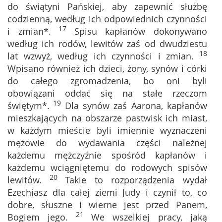
do świątyni Pańskiej, aby zapewnić służbę
codzienną, według ich odpowiednich czynności
17
i zmian*.
Spisu kapłanów dokonywano
według ich rodów, lewitów zaś od dwudziestu
18
lat wzwyż, według ich czynności i zmian.
Wpisano również ich dzieci, żony, synów i córki
do całego zgromadzenia, bo oni byli
obowiązani oddać się na stałe rzeczom
19
świętym*.
Dla synów zaś Aarona, kapłanów
mieszkających na obszarze pastwisk ich miast,
w każdym mieście byli imiennie wyznaczeni
mężowie do wydawania części należnej
każdemu mężczyźnie spośród kapłanów i
każdemu wciągniętemu do rodowych spisów
20
lewitów.
Takie to rozporządzenia wydał
Ezechiasz dla całej ziemi Judy i czynił to, co
dobre, słuszne i wierne jest przed Panem,
21
Bogiem jego.
We wszelkiej pracy, jaką