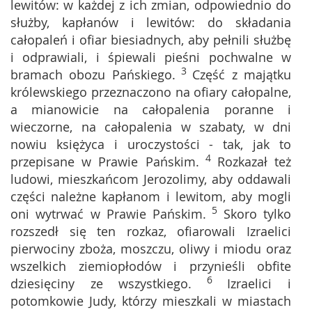
lewitów: w każdej z ich zmian, odpowiednio do
służby, kapłanów i lewitów: do składania
całopaleń i ofiar biesiadnych, aby pełnili służbę
i odprawiali, i śpiewali pieśni pochwalne w
3
bramach obozu Pańskiego.
Część z majątku
królewskiego przeznaczono na ofiary całopalne,
a mianowicie na całopalenia poranne i
wieczorne, na całopalenia w szabaty, w dni
nowiu księżyca i uroczystości - tak, jak to
4
przepisane w Prawie Pańskim.
Rozkazał też
ludowi, mieszkańcom Jerozolimy, aby oddawali
części należne kapłanom i lewitom, aby mogli
5
oni wytrwać w Prawie Pańskim.
Skoro tylko
rozszedł się ten rozkaz, ofiarowali Izraelici
pierwociny zboża, moszczu, oliwy i miodu oraz
wszelkich ziemiopłodów i przynieśli obfite
6
dziesięciny ze wszystkiego.
Izraelici i
potomkowie Judy, którzy mieszkali w miastach