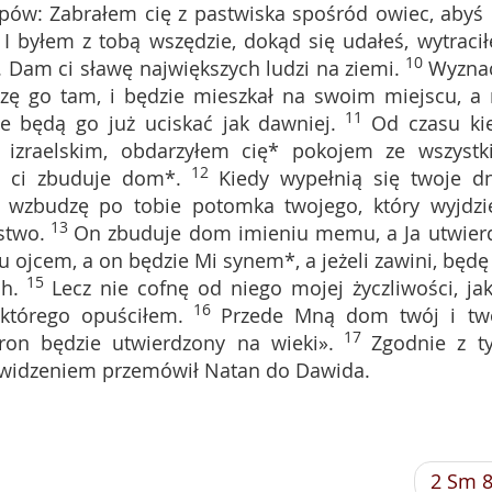
pów: Zabrałem cię z pastwiska spośród owiec, abyś 
9
I byłem z tobą wszędzie, dokąd się udałeś, wytraci
10
. Dam ci sławę największych ludzi na ziemi.
Wyzna
dzę go tam, i będzie mieszkał na swoim miejscu, a 
11
ie będą go już uciskać jak dawniej.
Od czasu ki
zraelskim, obdarzyłem cię* pokojem ze wszystk
12
e ci zbuduje dom*.
Kiedy wypełnią się twoje dn
 wzbudzę po tobie potomka twojego, który wyjdzi
13
stwo.
On zbuduje dom imieniu memu, a Ja utwier
 ojcem, a on będzie Mi synem*, a jeżeli zawini, będę
15
h.
Lecz nie cofnę od niego mojej życzliwości, jak
16
którego opuściłem.
Przede Mną dom twój i tw
17
ron będzie utwierdzony na wieki».
Zgodnie z t
m widzeniem przemówił Natan do Dawida.
2 Sm 