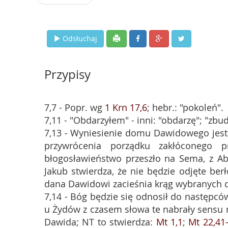
Odsłuchaj
Przypisy
7,7 - Popr. wg
1 Krn 17,6
; hebr.: "pokoleń".
7,11 - "Obdarzyłem" - inni: "obdarzę"; "zbud
7,13 - Wyniesienie domu Dawidowego jest
przywrócenia porządku zakłóconego 
błogosławieństwo przeszło na Sema, z Abr
Jakub stwierdza, że nie będzie odjęte ber
dana Dawidowi zacieśnia krąg wybranych 
7,14 - Bóg będzie się odnosił do następcó
u Żydów z czasem słowa te nabrały sensu
Dawida; NT to stwierdza:
Mt 1,1
;
Mt 22,41