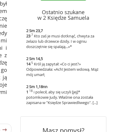
był
łem
Ostatnio szukane
w 2 Księdze Samuela
czę
nie
2 Sm 23,7
edy
7
23
Kto zaś je musi dotknąć, chwyta za
imi
żelazo lub drzewce dzidy. I w ogniu
doszczętnie się spalają...»*
i i
e z
2 Sm 14,5
dzę
5
14
Król ją zapytał: «Co ci jest?»
 go
Odpowiedziała: «Ach! Jestem wdową. Mąż
mój umarł,
 ją
oje
2 Sm 1,18nn
ymi
18
1
i polecił, aby się uczyli [jej]*
potomkowie Judy. Właśnie ona została
zapisana w "Księdze Sprawiedliwego". [...]
8 →
Masz pomysł?