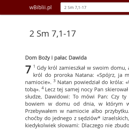
wBiblii.pl
2 Sm 7,1-17
Dom Boży i pałac Dawida
7
1
Gdy król zamieszkał w swoim domu, 
król do proroka Natana: «Spójrz, ja
3
namiocie».
Natan powiedział do króla: «
4
tobą».
Lecz tej samej nocy Pan skierowa
słudze, Dawidowi: To mówi Pan: Czy ty
bowiem w domu od dnia, w którym wyw
Przebywałem w namiocie albo przybytku
choćby do jednego z sędziów* izraelskich
kiedykolwiek słowami: Dlaczego nie zbu