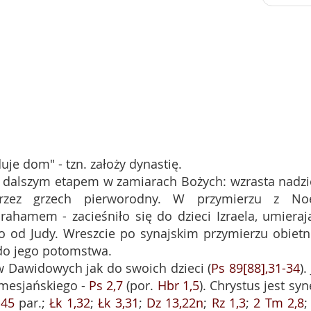
uje dom" - tzn. założy dynastię.
 dalszym etapem w zamiarach Bożych: wzrasta nadzi
przez grzech pierworodny. W przymierzu z N
ahamem - zacieśniło się do dzieci Izraela, umieraj
ło od Judy. Wreszcie po synajskim przymierzu obietn
do jego potomstwa.
w Dawidowych jak do swoich dzieci (
Ps 89[88],31-34
).
 mesjańskiego -
Ps 2,7
(por.
Hbr 1,5
). Chrystus jest sy
-45
par.;
Łk 1,32
;
Łk 3,31
;
Dz 13,22n
;
Rz 1,3
;
2 Tm 2,8