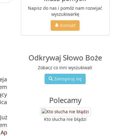
Napisz do nas i pomóż nam rozwijać
wyszukiwarkę
Kontakt
Odkrywaj Słowo Boże
Zobacz co inni wyszukiwali
eja
Zainspiruj się
oem
ący
Polecamy
ica
 Już
Kto słucha nie błądzi
nem
;
Ap