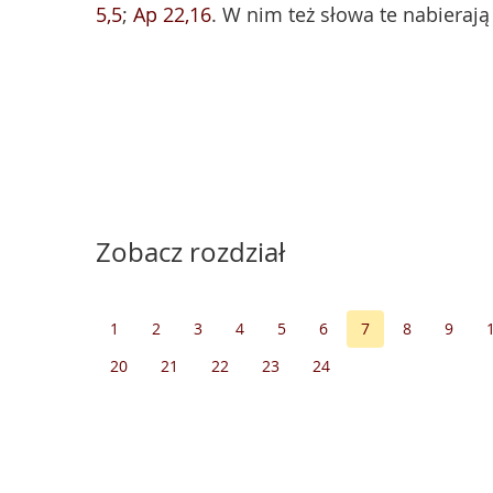
5,5
;
Ap 22,16
. W nim też słowa te nabierają
Zobacz rozdział
1
2
3
4
5
6
7
8
9
20
21
22
23
24