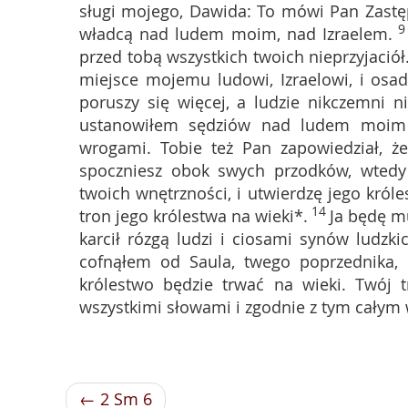
sługi mojego, Dawida: To mówi Pan Zastę
władcą nad ludem moim, nad Izraelem.
przed tobą wszystkich twoich nieprzyjaciół
miejsce mojemu ludowi, Izraelowi, i osa
poruszy się więcej, a ludzie nikczemni n
ustanowiłem sędziów nad ludem moim i
wrogami. Tobie też Pan zapowiedział, ż
spoczniesz obok swych przodków, wtedy
twoich wnętrzności, i utwierdzę jego króle
14
tron jego królestwa na wieki*.
Ja będę mu
karcił rózgą ludzi i ciosami synów ludzkic
cofnąłem od Saula, twego poprzednika, 
królestwo będzie trwać na wieki. Twój t
wszystkimi słowami i zgodnie z tym cały
← 2 Sm 6