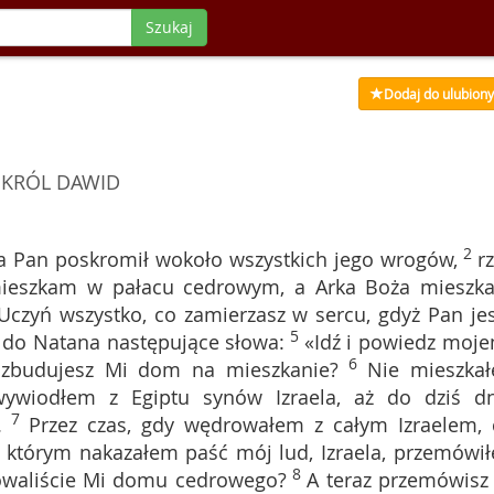
Szukaj
Dodaj do ulubion
KRÓL DAWID
2
a Pan poskromił wokoło wszystkich jego wrogów,
r
 mieszkam w pałacu cedrowym, a Arka Boża mieszk
Uczyń wszystko, co zamierzasz w sercu, gdyż Pan jes
5
ł do Natana następujące słowa:
«Idź i powiedz moj
6
 zbudujesz Mi dom na mieszkanie?
Nie mieszka
iodłem z Egiptu synów Izraela, aż do dziś dn
7
.
Przez czas, gdy wędrowałem z całym Izraelem, 
, którym nakazałem paść mój lud, Izraela, przemówi
8
dowaliście Mi domu cedrowego?
A teraz przemówisz