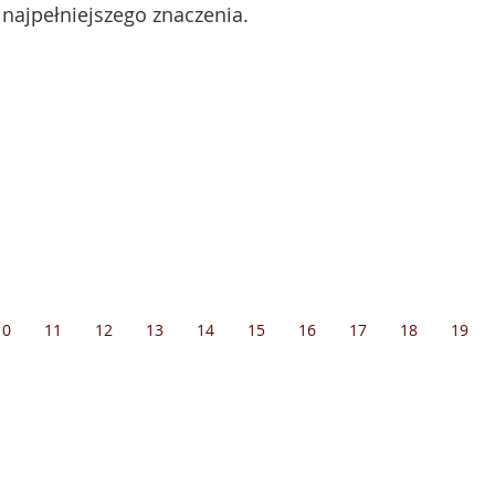
 najpełniejszego znaczenia.
10
11
12
13
14
15
16
17
18
19