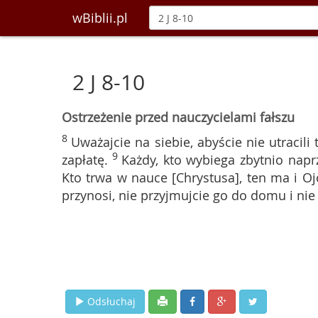
wBiblii.pl
2 J 8-10
Ostrzeżenie przed nauczycielami fałszu
8
Uważajcie na siebie, abyście nie utracili 
9
zapłatę.
Każdy, kto wybiega zbytnio napr
Kto trwa w nauce [Chrystusa], ten ma i Ojc
przynosi, nie przyjmujcie go do domu i nie
Odsłuchaj