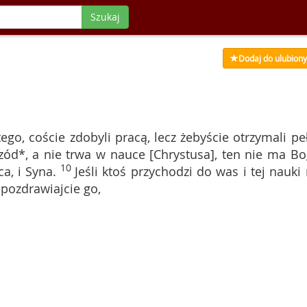
Szukaj
Dodaj do ulubion
tego, coście zdobyli pracą, lecz żebyście otrzymali pe
zód*, a nie trwa w nauce [Chrystusa], ten nie ma Bo
10
a, i Syna.
Jeśli ktoś przychodzi do was i tej nauki 
 pozdrawiajcie go,