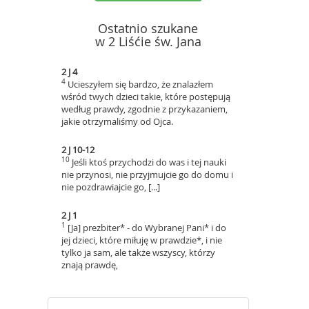
Ostatnio szukane
w 2 Liśćie św. Jana
2 J 4
4
Ucieszyłem się bardzo, że znalazłem
wśród twych dzieci takie, które postępują
według prawdy, zgodnie z przykazaniem,
jakie otrzymaliśmy od Ojca.
2 J 10-12
10
Jeśli ktoś przychodzi do was i tej nauki
nie przynosi, nie przyjmujcie go do domu i
nie pozdrawiajcie go, [...]
2 J 1
1
[Ja] prezbiter* - do Wybranej Pani* i do
jej dzieci, które miłuję w prawdzie*, i nie
tylko ja sam, ale także wszyscy, którzy
znają prawdę,