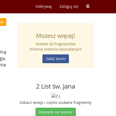
Odkrywaj
Zaloguj się
ych
Możesz więcej!
Notatki do fragmentów
Historia ostatnio wyszukanych
łną
ga.
Załóż konto
nie
2 List św. Jana
Zobacz wstęp i często szukane fragmenty
Dowiedz się więcej!