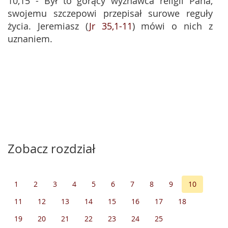
10,15 - Był to gorący wyznawca religii Pana,
swojemu szczepowi przepisał surowe reguły
życia. Jeremiasz (
Jr 35,1-11
) mówi o nich z
uznaniem.
Zobacz rozdział
1
2
3
4
5
6
7
8
9
10
11
12
13
14
15
16
17
18
19
20
21
22
23
24
25