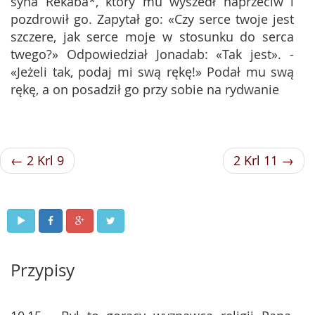
syna Rekaba*, który mu wyszedł naprzeciw i
pozdrowił go. Zapytał go: «Czy serce twoje jest
szczere, jak serce moje w stosunku do serca
twego?» Odpowiedział Jonadab: «Tak jest». -
«Jeżeli tak, podaj mi swą rękę!» Podał mu swą
rękę, a on posadził go przy sobie na rydwanie
← 2 Krl 9
2 Krl 11 →
Przypisy