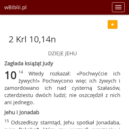
wBiblii.pl
Toggl
navig
2 Krl 10,14n
DZIEJE JEHU
Zagłada książąt Judy
10
14
Wtedy rozkazał: «Pochwyćcie ich
żywych!» Pochwycono więc ich żywych i
zamordowano ich nad cysterną Szałasów,
czterdziestu dwóch ludzi; nie oszczędził z nich
ani jednego.
Jehu i Jonadab
15
Odszedłszy stamtąd, Jehu spotkał Jonadaba,