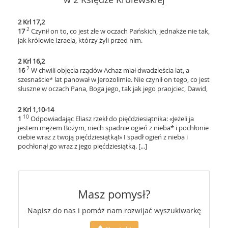
2 Krl 17,2
2
17
Czynił on to, co jest złe w oczach Pańskich, jednakże nie tak,
jak królowie Izraela, którzy żyli przed nim.
2 Krl 16,2
2
16
W chwili objęcia rządów Achaz miał dwadzieścia lat, a
szesnaście* lat panował w Jerozolimie. Nie czynił on tego, co jest
słuszne w oczach Pana, Boga jego, tak jak jego praojciec, Dawid,
2 Krl 1,10-14
10
1
Odpowiadając Eliasz rzekł do pięćdziesiątnika: «Jeżeli ja
jestem mężem Bożym, niech spadnie ogień z nieba* i pochłonie
ciebie wraz z twoją pięćdziesiątką!» I spadł ogień z nieba i
pochłonął go wraz z jego pięćdziesiątką. [...]
Masz pomysł?
Napisz do nas i pomóż nam rozwijać wyszukiwarkę