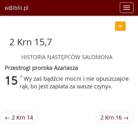
wBiblii.pl
Toggl
navig
2 Krn 15,7
HISTORIA NASTĘPCÓW SALOMONA
Przestrogi proroka Azariasza
15
7
Wy zaś bądźcie mocni i nie opuszczajcie
rąk, bo jest zapłata za wasze czyny».
← 2 Krn 14
2 Krn 16 →