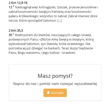
2 Krn 12,9-16
9
12
Nadciągnął więc król egipski, Sziszak, przeciw Jerozolimie i
zabrał kosztowności świątyni Pańskiej oraz kosztowności
pałacu królewskiego; wszystko to zabrał. Zabrał również złote
tarcze, które sporządził Salomon. [...]
2 Krn 35,3
3
35
Rzekł potem do lewitów, nauczających całego Izraela,
poświęconych Panu: «Złóżcie Arkę Świętą w świątyni, którą
wybudował Salomon, syn Dawida, króla izraelskiego. Nie
potrzeba jej już dźwigać na barkach. Teraz służyć będziecie
Panu, Bogu waszemu, i Jego ludowi - Izraelowi.
Masz pomysł?
Napisz do nas i pomóż nam rozwijać wyszukiwarkę
Kontakt