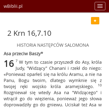
wBiblii.pl
Toggl
navig
2 Krn 16,7.10
HISTORIA NASTĘPCÓW SALOMONA
Asa przeciw Baszy*
16
7
W tym to czasie przyszedł do Asy, króla
Judy, "Widzący" Chanani i rzekł do niego:
«Ponieważ oparłeś się na królu Aramu, a nie na
Panu, Bogu twoim, dlatego wymknie się z
10
twojej ręki wojsko króla aramejskiego.
Rozgniewał się wtedy Asa na "Widzącego" i
wtrącił go do więzienia, ponieważ jego słowa
doprowadziły go do gniewu. Uciskał też Asa w