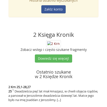
Historia ostatnio wyszukanych
Załóż konto
2 Księga Kronik
Zobacz wstęp i często szukane fragmenty
Dowiedz się więcej!
Ostatnio szukane
w 2 Księdze Kronik
2 Krn 25,1-28,27
1
25
Dwadzieścia pięć lat miał Amazjasz, w chwili objęcia rządów,
a panował w Jerozolimie dwadzieścia dziewięć lat. Matce jego
było na imię Joaddan z Jerozolimy. [...]