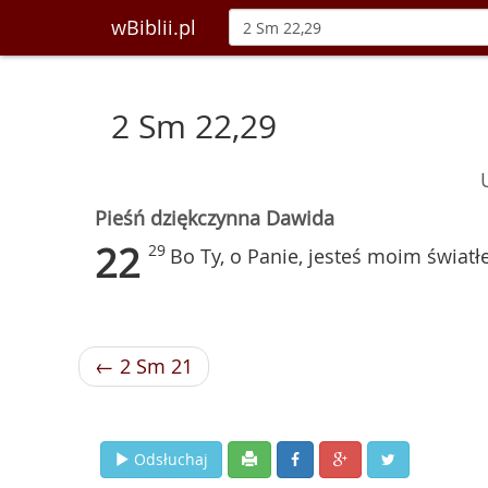
wBiblii.pl
2 Sm 22,29
Pieśń dziękczynna Dawida
22
29
Bo Ty, o Panie, jesteś moim świat
← 2 Sm 21
Odsłuchaj