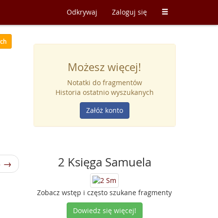
Odkrywaj
Zaloguj się
ych
Możesz więcej!
Notatki do fragmentów
Historia ostatnio wyszukanych
Załóż konto
2 Księga Samuela
3 →
Zobacz wstęp i często szukane fragmenty
Dowiedz się więcej!