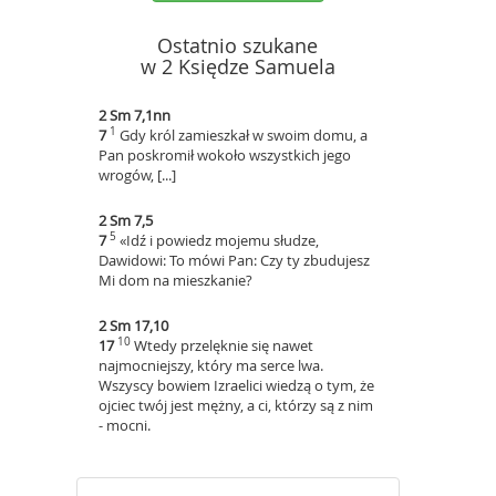
Ostatnio szukane
w 2 Księdze Samuela
2 Sm 7,1nn
1
7
Gdy król zamieszkał w swoim domu, a
Pan poskromił wokoło wszystkich jego
wrogów, [...]
2 Sm 7,5
5
7
«Idź i powiedz mojemu słudze,
Dawidowi: To mówi Pan: Czy ty zbudujesz
Mi dom na mieszkanie?
2 Sm 17,10
10
17
Wtedy przelęknie się nawet
najmocniejszy, który ma serce lwa.
Wszyscy bowiem Izraelici wiedzą o tym, że
ojciec twój jest mężny, a ci, którzy są z nim
- mocni.