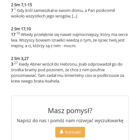
2 Sm 7,1-15
1
7
Gdy król zamieszkał w swoim domu, a Pan poskromił
wokoło wszystkich jego wrogów, [...]
2 Sm 17,10
10
17
Wtedy przelęknie się nawet najmocniejszy, który ma serce
lwa. Wszyscy bowiem Izraelici wiedzą o tym, że ojciec twój jest
mężny, a ci, którzy są z nim - mocni.
2 Sm 3,27
27
3
Kiedy Abner wrócił do Hebronu, Joab odprowadził go do
środka bramy pod pozorem, że chce z nim poufnie
porozmawiać. Tam zadał mu śmiertelny cios w podbrzusze za
krew swego brata Asahela.
Masz pomysł?
Napisz do nas i pomóż nam rozwijać wyszukiwarkę
Kontakt