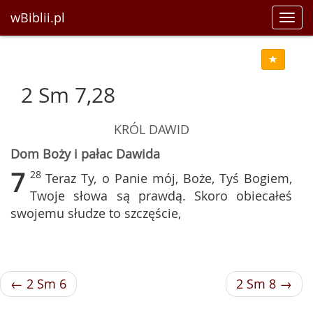
wBiblii.pl
Toggl
navig
2 Sm 7,28
KRÓL DAWID
Dom Boży i pałac Dawida
7
28
Teraz Ty, o Panie mój, Boże, Tyś Bogiem,
Twoje słowa są prawdą. Skoro obiecałeś
swojemu słudze to szczęście,
← 2 Sm 6
2 Sm 8 →