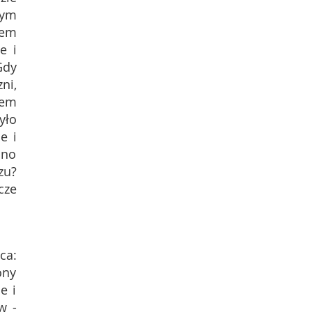
tym
łem
e i
Gdy
ni,
iem
yło
e i
ono
zu?
cze
ca:
ony
e i
w -