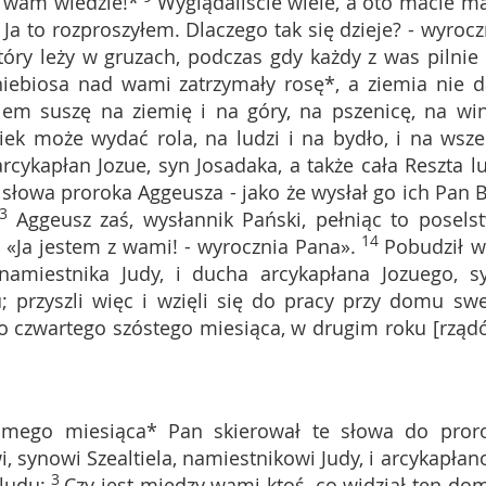
ę wam wiedzie!*
Wyglądaliście wiele, a oto macie ma
, Ja to rozproszyłem. Dlaczego tak się dzieje? - wyrocz
y leży w gruzach, podczas gdy każdy z was pilnie 
niebiosa nad wami zatrzymały rosę*, a ziemia nie d
em suszę na ziemię i na góry, na pszenicę, na wi
iek może wydać rola, na ludzi i na bydło, i na wsze
 arcykapłan Jozue, syn Josadaka, a także cała Reszta l
słowa proroka Aggeusza - jako że wysłał go ich Pan 
3
Aggeusz zaś, wysłannik Pański, pełniąc to posels
14
 «Ja jestem z wami! - wyrocznia Pana».
Pobudził w
namiestnika Judy, i ducha arcykapłana Jozuego, s
u; przyszli więc i wzięli się do pracy przy domu sw
o czwartego szóstego miesiąca, w drugim roku [rząd
dmego miesiąca* Pan skierował te słowa do pror
 synowi Szealtiela, namiestnikowi Judy, i arcykapłan
3
ludu:
Czy jest między wami ktoś, co widział ten do