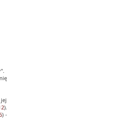
".
mię
jej
12
).
6
) -