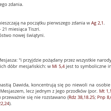
ego zdania.
umieszczają na początku pierwszego zdania w
Ag 2,1
.
 21 miesiąca Tiszri.
bóstwo nowej świątyni.
 Mesjasza: "i przyjdzie pożądany przez wszystkie narody
lkich dóbr mesjańskich: w
Mi 5,4
jest to symboliczne i
astią Dawida, koncentrują się po niewoli na osobie 
k Mesjaszem, lecz jednym z Jego przodków (por.
Mt 1,
 przeważnie się nie rozstawano (
Rdz 38,18.25
;
Pnp 8,
22,24
).