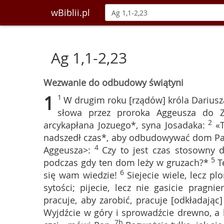
wBiblii.pl
Ag 1,1-2,23
Wezwanie do odbudowy świątyni
1
1
W drugim roku [rządów] króla Dariusz
słowa przez proroka Aggeusza do Zo
2
arcykapłana Jozuego*, syna Josadaka:
«
nadszedł czas*, aby odbudowywać dom Pa
4
Aggeusza>:
Czy to jest czas stosowny
5
podczas gdy ten dom leży w gruzach?*
T
6
się wam wiedzie!
Siejecie wiele, lecz p
sytości; pijecie, lecz nie gasicie pragnie
pracuje, aby zarobić, pracuje [odkładają
Wyjdźcie w góry i sprowadźcie drewno, a
7b