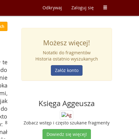
Odkrywaj
Zaloguj się
ych
Możesz więcej!
Notatki do fragmentów
Historia ostatnio wyszukanych
 te
 do
Załóż konto
nie
oka
mi,
jak
Księga Aggeusza
 do
kto
Zobacz wstęp i często szukane fragmenty
8
:
nał
Dowiedz się więcej!