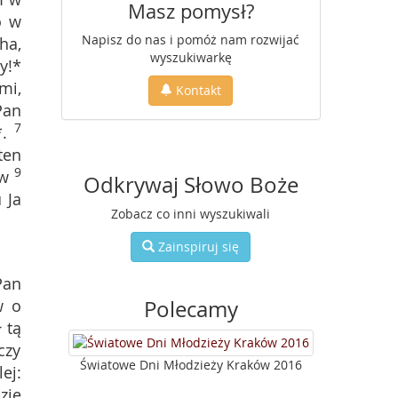
Masz pomysł?
o w
Napisz do nas i pomóż nam rozwijać
ha,
wyszukiwarkę
y!*
mi,
Kontakt
Pan
7
.
ten
9
ów
Odkrywaj Słowo Boże
 Ja
Zobacz co inni wyszukiwali
Zainspiruj się
Pan
w o
Polecamy
 tą
czy
Światowe Dni Młodzieży Kraków 2016
ej:
zie