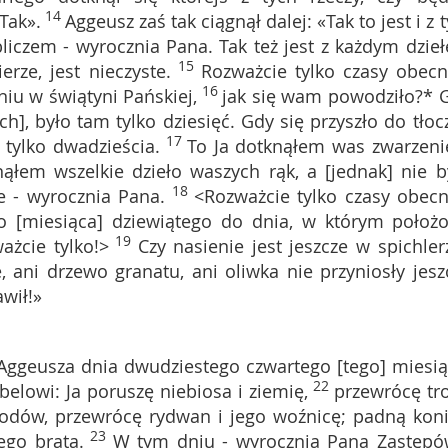
14
Tak».
Aggeusz zaś tak ciągnął dalej: «Tak to jest i z 
iczem - wyrocznia Pana. Tak też jest z każdym dzie
15
erze, jest nieczyste.
Rozważcie tylko czasy obecn
16
u w świątyni Pańskiej,
jak się wam powodziło?* 
h], było tam tylko dziesięć. Gdy się przyszło do tłocz
17
h tylko dwadzieścia.
To Ja dotknąłem was zwarzen
ąłem wszelkie dzieło waszych rąk, a [jednak] nie b
18
 - wyrocznia Pana.
<Rozważcie tylko czasy obecn
o [miesiąca] dziewiątego do dnia, w którym położ
19
ażcie tylko!>
Czy nasienie jest jeszcze w spichler
, ani drzewo granatu, ani oliwka nie przyniosły jesz
wił!»
 Aggeusza dnia dwudziestego czwartego [tego] miesią
22
elowi: Ja poruszę niebiosa i ziemię,
przewrócę tr
rodów, przewrócę rydwan i jego woźnicę; padną koni
23
ego brata.
W tym dniu - wyrocznia Pana Zastępó