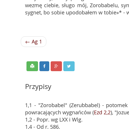
wezmę ciebie, sługo mój, Zorobabelu, synu
sygnet, bo sobie upodobałem w tobie»* - 
← Ag 1
Przypisy
1,1 - "Zorobabel" (Zerubbabel) - potomek
powracających wygnańców (
Ezd 2,2
), "Jozu
1,2 - Popr. wg LXX i Wlg.
1,4 - Od r. 586.