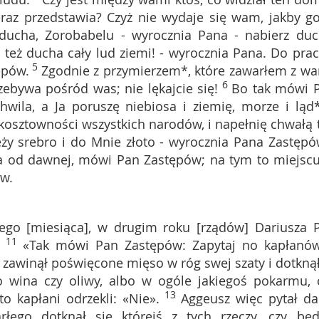
raz przedstawia? Czyż nie wydaje się wam, jakby g
 ducha, Zorobabelu - wyrocznia Pana - nabierz duc
 też ducha cały lud ziemi! - wyrocznia Pana. Do prac
5
ępów.
Zgodnie z przymierzem*, które zawarłem z wa
6
zebywa pośród was; nie lękajcie się!
Bo tak mówi 
chwila, a Ja poruszę niebiosa i ziemię, morze i ląd*
 kosztowności wszystkich narodów, i napełnię chwałą 
ży srebro i do Mnie złoto - wyrocznia Pana Zastęp
a od dawnej, mówi Pan Zastępów; na tym to miejscu
ów.
ego [miesiąca], w drugim roku [rządów] Dariusza 
11
:
«Tak mówi Pan Zastępów: Zapytaj no kapłanó
 zawinął poświęcone mięso w róg swej szaty i dotknął
o wina czy oliwy, albo w ogóle jakiegoś pokarmu, 
13
 kapłani odrzekli: «Nie».
Aggeusz więc pytał dal
łego dotknął się którejś z tych rzeczy, czy będ