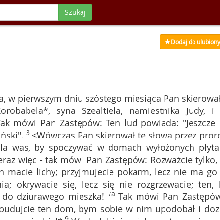
Szukaj
Dodaj do ulubion
a, w pierwszym dniu szóstego miesiąca Pan skierował
robabela*, syna Szealtiela, namiestnika Judy, i
Tak mówi Pan Zastępów: Ten lud powiada: "Jeszcze 
3
ński".
<Wówczas Pan skierował te słowa przez pror
 dla was, by spoczywać w domach wyłożonych płyta
eraz więc - tak mówi Pan Zastępów: Rozważcie tylko, 
lon macie lichy; przyjmujecie pokarm, lecz nie ma go
nia; okrywacie się, lecz się nie rozgrzewacie; ten, 
7a
c] do dziurawego mieszka!
Tak mówi Pan Zastępów
 budujcie ten dom, bym sobie w nim upodobał i doz
9