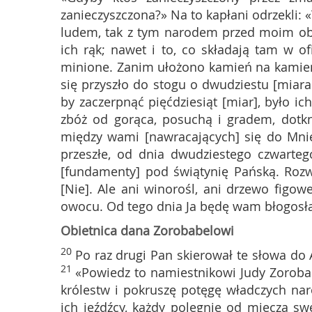
zanieczyszczona?» Na to kapłani odrzekli: «
ludem, tak z tym narodem przed moim obl
ich rąk; nawet i to, co składają tam w ofi
minione. Zanim ułożono kamień na kamieni
się przyszło do stogu o dwudziestu [miarac
by zaczerpnąć pięćdziesiąt [miar], było ic
zbóż od gorąca, posuchą i gradem, dotkn
między wami [nawracających] się do Mnie
przeszłe, od dnia dwudziestego czwarteg
[fundamenty] pod świątynię Pańską. Rozw
[Nie]. Ale ani winorośl, ani drzewo figowe
owocu. Od tego dnia Ja będę wam błogosła
Obietnica dana Zorobabelowi
20
Po raz drugi Pan skierował te słowa do
21
«Powiedz to namiestnikowi Judy Zorobab
królestw i pokruszę potęgę władczych na
ich jeźdźcy, każdy polegnie od miecza sw