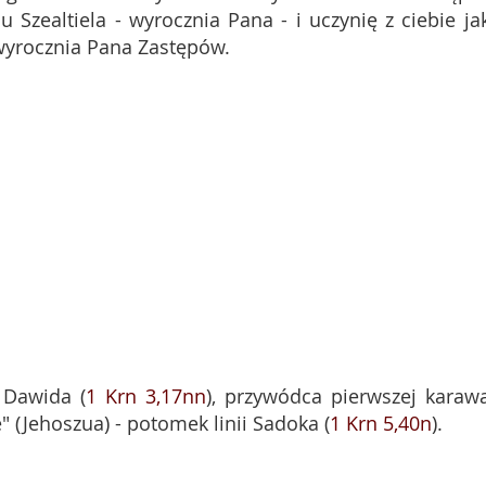
 Szealtiela - wyrocznia Pana - i uczynię z ciebie ja
wyrocznia Pana Zastępów.
 Dawida (
1 Krn 3,17nn
), przywódca pierwszej karaw
e" (Jehoszua) - potomek linii Sadoka (
1 Krn 5,40n
).