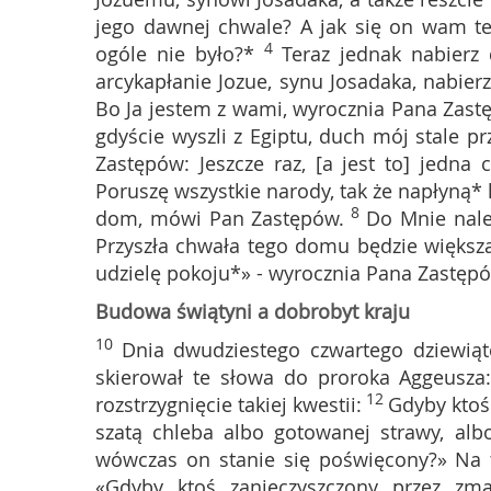
jego dawnej chwale? A jak się on wam te
4
ogóle nie było?*
Teraz jednak nabierz
arcykapłanie Jozue, synu Josadaka, nabierz
Bo Ja jestem z wami, wyrocznia Pana Zast
gdyście wyszli z Egiptu, duch mój stale pr
Zastępów: Jeszcze raz, [a jest to] jedna 
Poruszę wszystkie narody, tak że napłyną*
8
dom, mówi Pan Zastępów.
Do Mnie nale
Przyszła chwała tego domu będzie większ
udzielę pokoju*» - wyrocznia Pana Zastęp
Budowa świątyni a dobrobyt kraju
10
Dnia dwudziestego czwartego dziewiąt
skierował te słowa do proroka Aggeusza
12
rozstrzygnięcie takiej kwestii:
Gdyby ktoś
szatą chleba albo gotowanej strawy, alb
wówczas on stanie się poświęcony?» Na to
«Gdyby ktoś zanieczyszczony przez zmar