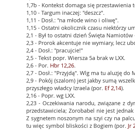
1,7b - Kontekst domaga się przestawienia t
1,10 - Targum inaczej: "deszcz".
1,11 - Dosł.: "na młode wino i oliwę".
1,15 - Ostatni okolicznik czasu niektórzy 
2,1 - Był to ostatni dzień Święta Namiotów -
2,3 - Prorok akcentuje nie wymiary, lecz u
2,4 - Dosł.: "pracujcie!"
2,5 - Tekst popr. Wiersza 5a brak w LXX.
2,6 - Por.
Hbr 12,26
.
2,7 - Dosł.: "Przyjdą". Wlg ma tu aluzję do
2,9 - Pokój (szalom) jest jakby sumą wsze
przyszłego władcy Izraela (por.
Ef 2,14
).
2,16 - Popr. wg LXX.
2,23 - Oczekiwania narodu, związane z dyn
przedstawiciela; Zorobabel nie jest jedna
Z sygnetem noszonym na szyi czy na palcu
tu więc symbol bliskości z Bogiem (por.
Jr 