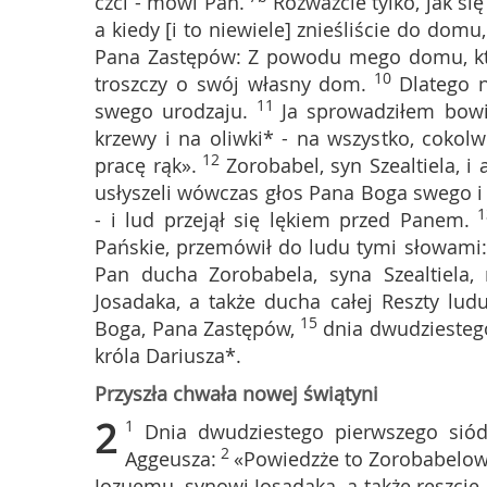
czci - mówi Pan.
Rozważcie tylko, jak si
a kiedy [i to niewiele] znieśliście do domu
Pana Zastępów: Z powodu mego domu, któr
10
troszczy o swój własny dom.
Dlatego 
11
swego urodzaju.
Ja sprowadziłem bowi
krzewy i na oliwki* - na wszystko, cokolw
12
pracę rąk».
Zorobabel, syn Szealtiela, i
usłyszeli wówczas głos Pana Boga swego i 
1
- i lud przejął się lękiem przed Panem.
Pańskie, przemówił do ludu tymi słowami:
Pan ducha Zorobabela, syna Szealtiela, 
Josadaka, a także ducha całej Reszty lud
15
Boga, Pana Zastępów,
dnia dwudziesteg
króla Dariusza*.
Przyszła chwała nowej świątyni
2
1
Dnia dwudziestego pierwszego sió
2
Aggeusza:
«Powiedzże to Zorobabelowi,
Jozuemu, synowi Josadaka, a także reszcie 