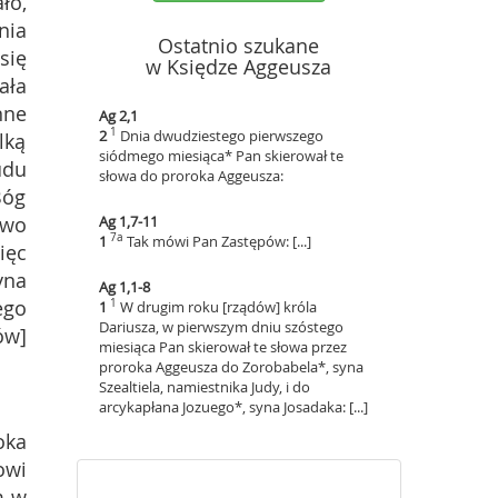
ło,
nia
Ostatnio szukane
się
w Księdze Aggeusza
ała
nne
Ag 2,1
1
2
Dnia dwudziestego pierwszego
lką
siódmego miesiąca* Pan skierował te
udu
słowa do proroka Aggeusza:
Bóg
two
Ag 1,7-11
7a
1
Tak mówi Pan Zastępów: [...]
ięc
yna
Ag 1,1-8
ego
1
1
W drugim roku [rządów] króla
Dariusza, w pierwszym dniu szóstego
ów]
miesiąca Pan skierował te słowa przez
proroka Aggeusza do Zorobabela*, syna
Szealtiela, namiestnika Judy, i do
arcykapłana Jozuego*, syna Josadaka: [...]
oka
owi
m w