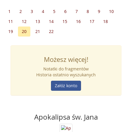
1
2
3
4
5
6
7
8
9
10
11
12
13
14
15
16
17
18
19
20
21
22
Możesz więcej!
Notatki do fragmentów
Historia ostatnio wyszukanych
Załóż konto
Apokalipsa św. Jana