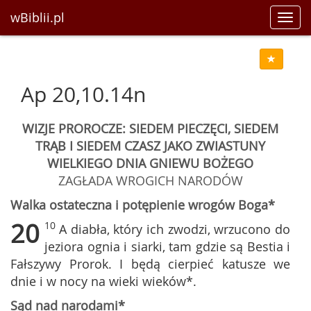
wBiblii.pl
Toggl
navig
Ap 20,10.14n
WIZJE PROROCZE: SIEDEM PIECZĘCI, SIEDEM
TRĄB I SIEDEM CZASZ JAKO ZWIASTUNY
WIELKIEGO DNIA GNIEWU BOŻEGO
ZAGŁADA WROGICH NARODÓW
Walka ostateczna i potępienie wrogów Boga*
20
10
A diabła, który ich zwodzi, wrzucono do
jeziora ognia i siarki, tam gdzie są Bestia i
Fałszywy Prorok. I będą cierpieć katusze we
dnie i w nocy na wieki wieków*.
Sąd nad narodami*