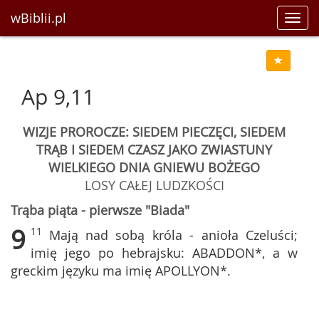
wBiblii.pl
Toggl
navig
Ap 9,11
WIZJE PROROCZE: SIEDEM PIECZĘCI, SIEDEM
TRĄB I SIEDEM CZASZ JAKO ZWIASTUNY
WIELKIEGO DNIA GNIEWU BOŻEGO
LOSY CAŁEJ LUDZKOŚCI
Trąba piąta - pierwsze "Biada"
9
11
Mają nad sobą króla - anioła Czeluści;
imię jego po hebrajsku: ABADDON*, a w
greckim języku ma imię APOLLYON*.