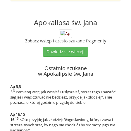
Apokalipsa św. Jana
Zobacz wstęp i często szukane fragmenty
Dowiedz się więcej!
Ostatnio szukane
w Apokalipsie św. Jana
Ap 3,3
3
3
Pamiętaj więc, jak wziąłeś i usłyszałeś, strzeż tego i nawróć
się! Jeśli więc czuwać nie będziesz, przyjdę jak złodziej*, i nie
poznasz, o której godzinie przyjdę do ciebie.
Ap 16,15
15
16
<Oto przyjdę jak złodziej: Błogosławiony, który czuwa i
strzeże swych szat, by nago nie chodzić i by sromoty jego nie
widziano>*.