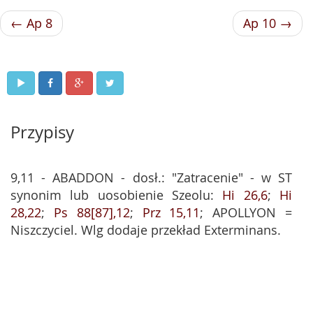
← Ap 8
Ap 10 →
Przypisy
9,11 - ABADDON - dosł.: "Zatracenie" - w ST
synonim lub uosobienie Szeolu:
Hi 26,6
;
Hi
28,22
;
Ps 88[87],12
;
Prz 15,11
; APOLLYON =
Niszczyciel. Wlg dodaje przekład Exterminans.