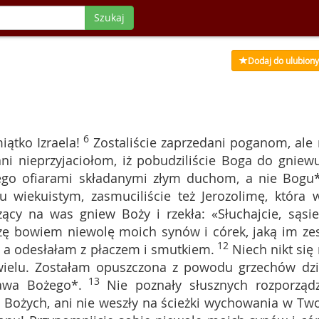
Szukaj
Dodaj do ulubion
6
ątko Izraela!
Zostaliście zaprzedani poganom, ale 
ani nieprzyjaciołom, iż pobudziliście Boga do gniew
ego ofiarami składanymi złym duchom, a nie Bogu*
 wiekuistym, zasmuciliście też Jerozolimę, która 
cy na was gniew Boży i rzekła: «Słuchajcie, sąsie
zę bowiem niewolę moich synów i córek, jaką im zes
12
, a odesłałam z płaczem i smutkiem.
Niech nikt się 
ielu. Zostałam opuszczona z powodu grzechów dzi
13
awa Bożego*.
Nie poznały słusznych rozporząd
 Bożych, ani nie weszły na ścieżki wychowania w Two