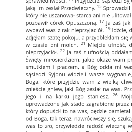
sprawiedliwości.
Przyjdźcie, sąsiedzi S
15
jaką im zesłał Przedwieczny.
Sprowadził 
który nie uszanował starca ani nie ulitował
17
pozbawił córek Opuszczoną.
Ja zaś j
19
wybawi was z rąk nieprzyjaciół.
Idźcie, 
Zdjęłam szatę pokoju, a przyoblekłam się
21
w czasie dni moich.
Miejcie ufność, 
22
nieprzyjaciół.
Ja zaś z ufnością oddał
Święty miłosierdziem, jakie okaże wam p
smutkiem i płaczem, a Bóg odda mi was
sąsiedzi Syjonu widzieli wasze wygnanie
Boga, które przyjdzie wam z wielką chwa
znieście gniew, jaki Bóg zesłał na was. Prz
26
jego i na karku jego staniesz.
Moj
uprowadzone jak stado zagrabione przez n
który dopuścił to na was, będzie pamiętał
od Boga, tak teraz, nawróciwszy się, szuka
was to zło, przywiedzie radość wieczną