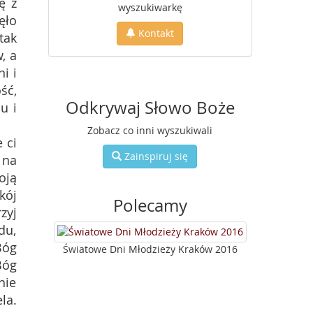
ę z
wyszukiwarkę
ęło
Kontakt
tak
, a
i i
ść,
Odkrywaj Słowo Boże
u i
Zobacz co inni wyszukiwali
 ci
Zainspiruj się
 na
oją
kój
Polecamy
zyj
du,
Bóg
Światowe Dni Młodzieży Kraków 2016
Bóg
nie
la.