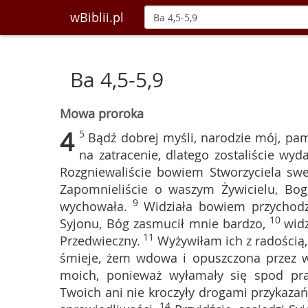
wBiblii.pl
Ba 4,5-5,9
Mowa proroka
4
5
Bądź dobrej myśli, narodzie mój, pami
na zatracenie, dlatego zostaliście wyd
Rozgniewaliście bowiem Stworzyciela sw
Zapomnieliście o waszym Żywicielu, Bogu
9
wychowała.
Widziała bowiem przychodzą
10
Syjonu, Bóg zasmucił mnie bardzo,
wid
11
Przedwieczny.
Wyżywiłam ich z radością
śmieje, żem wdowa i opuszczona przez w
moich, ponieważ wyłamały się spod pr
Twoich ani nie kroczyły drogami przykazań
14