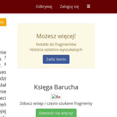
Odkrywaj
Zaloguj się
ych
Możesz więcej!
Notatki do fragmentów
Historia ostatnio wyszukanych
nie
7
u.
Załóż konto
8
.
was
dzi
łał
Księga Barucha
nie
eci
Zobacz wstęp i często szukane fragmenty
zeń
jej
Dowiedz się więcej!