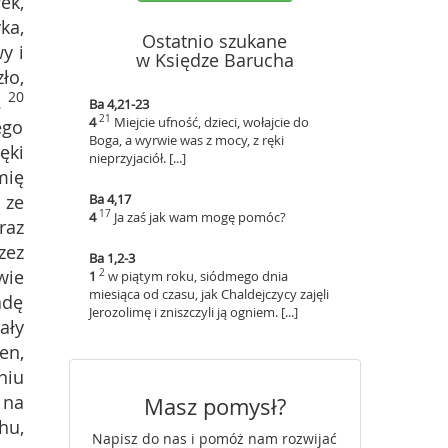
ek,
ka,
Ostatnio szukane
y i
w Księdze Barucha
ło,
20
.
Ba 4,21-23
21
4
Miejcie ufność, dzieci, wołajcie do
ego
Boga, a wyrwie was z mocy, z ręki
ęki
nieprzyjaciół. [...]
mię
 ze
Ba 4,17
17
4
Ja zaś jak wam mogę pomóc?
raz
zez
Ba 1,2-3
wie
2
1
w piątym roku, siódmego dnia
miesiąca od czasu, jak Chaldejczycy zajęli
adę
Jerozolimę i zniszczyli ją ogniem. [...]
ały
en,
niu
 na
Masz pomysł?
hu,
Napisz do nas i pomóż nam rozwijać