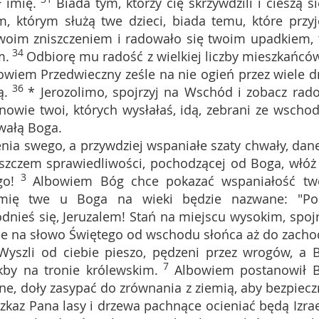
ł imię.
Biada tym, którzy cię skrzywdzili i cieszą si
, którym służą twe dzieci, biada temu, które przyj
twoim zniszczeniem i radowało się twoim upadkiem, 
34
m.
Odbiorę mu radość z wielkiej liczby mieszkańców
owiem Przedwieczny ześle na nie ogień przez wiele dn
36
ą.
* Jerozolimo, spojrzyj na Wschód i zobacz rado
nowie twoi, których wysłałaś, idą, zebrani ze wschod
wałą Boga.
enia swego, a przywdziej wspaniałe szaty chwały, dane
aszczem sprawiedliwości, pochodzącej od Boga, włóż
3
go!
Albowiem Bóg chce pokazać wspaniałość tw
mię twe u Boga na wieki będzie nazwane: "Po
dnieś się, Jeruzalem! Stań na miejscu wysokim, spojr
ne na słowo Świętego od wschodu słońca aż do zacho
Wyszli od ciebie pieszo, pędzeni przez wrogów, a 
7
kby na tronie królewskim.
Albowiem postanowił 
ne, doły zasypać do zrównania z ziemią, aby bezpiecz
zkaz Pana lasy i drzewa pachnące ocieniać będą Izrae