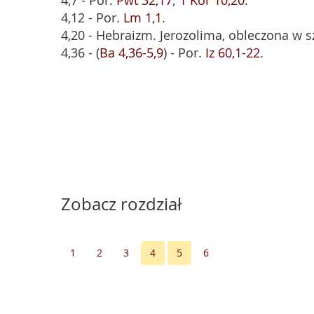
4,7 - Por.
Pwt 32,17
;
1 Kor 10,20
.
4,12 - Por.
Lm 1,1
.
4,20 - Hebraizm. Jerozolima, obleczona w s
4,36 - (
Ba 4,36-5,9
) - Por.
Iz 60,1-22
.
Zobacz rozdział
1
2
3
4
5
6