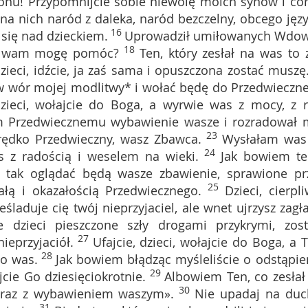
yjonu! Przypomnijcie sobie niewolę moich synów i cór
na nich naród z daleka, naród bezczelny, obcego języ
16
 się nad dzieckiem.
Uprowadził umiłowanych Wdow
18
ak wam mogę pomóc?
Ten, który zesłał na was to z
dzieci, idźcie, ja zaś sama i opuszczona zostać muszę
 w wór mojej modlitwy* i wołać będę do Przedwieczn
dzieci, wołajcie do Boga, a wyrwie was z mocy, z r
am Przedwiecznemu wybawienie wasze i rozradował 
23
rędko Przedwieczny, wasz Zbawca.
Wysłałam was
24
 z radością i weselem na wieki.
Jak bowiem te
, tak oglądać będą wasze zbawienie, sprawione pr
25
łą i okazałością Przedwiecznego.
Dzieci, cierpli
eśladuje cię twój nieprzyjaciel, ale wnet ujrzysz zagł
e dzieci pieszczone szły drogami przykrymi, zost
27
ieprzyjaciół.
Ufajcie, dzieci, wołajcie do Boga, a T
28
 o was.
Jak bowiem błądząc myśleliście o odstąpie
29
jcie Go dziesięciokrotnie.
Albowiem Ten, co zesłał
30
 wraz z wybawieniem waszym».
Nie upadaj na duc
31