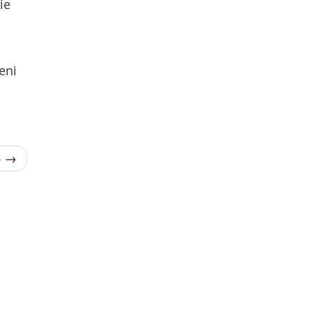
ie
eni
6 →