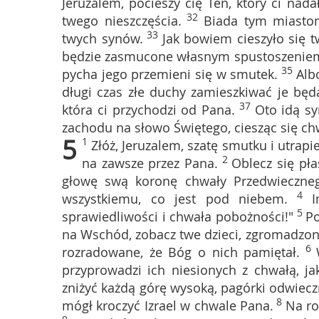
Jeruzalem, pocieszy cię Ten, który ci nada
32
twego nieszczęścia.
Biada tym miastom
33
twych synów.
Jak bowiem cieszyło się 
będzie zasmucone własnym spustoszenie
35
pycha jego przemieni się w smutek.
Alb
długi czas złe duchy zamieszkiwać je będ
37
która ci przychodzi od Pana.
Oto idą sy
zachodu na słowo Świętego, ciesząc się ch
5
1
Złóż, Jeruzalem, szatę smutku i utrapi
2
na zawsze przez Pana.
Oblecz się pł
głowę swą koronę chwały Przedwieczne
4
wszystkiemu, co jest pod niebem.
I
5
sprawiedliwości i chwała pobożności!"
Po
na Wschód, zobacz twe dzieci, zgromadzo
6
rozradowane, że Bóg o nich pamiętał.
przyprowadzi ich niesionych z chwałą, ja
zniżyć każdą górę wysoką, pagórki odwiecz
8
mógł kroczyć Izrael w chwale Pana.
Na ro