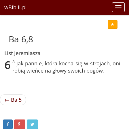
wBiblii.pl
Toggl
navig
Ba 6,8
List Jeremiasza
6
8
Jak pannie, która kocha się w strojach, oni
robią wieńce na głowy swoich bogów.
← Ba 5