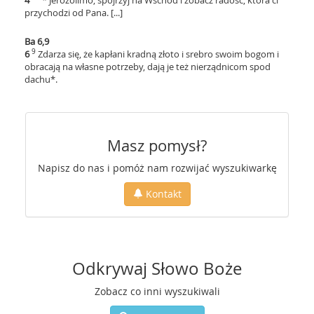
4
* Jerozolimo, spojrzyj na Wschód i zobacz radość, która ci
przychodzi od Pana. [...]
Ba 6,9
9
6
Zdarza się, że kapłani kradną złoto i srebro swoim bogom i
obracają na własne potrzeby, dają je też nierządnicom spod
dachu*.
Masz pomysł?
Napisz do nas i pomóż nam rozwijać wyszukiwarkę
Kontakt
Odkrywaj Słowo Boże
Zobacz co inni wyszukiwali