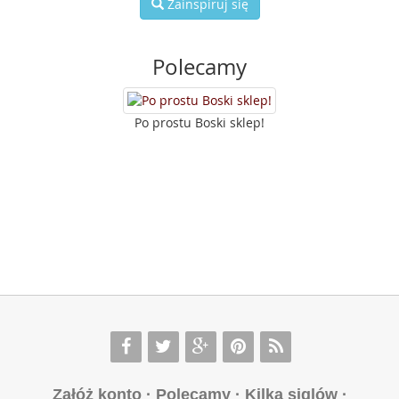
Zainspiruj się
Polecamy
Po prostu Boski sklep!
Załóż konto
·
Polecamy
·
Kilka siglów
·