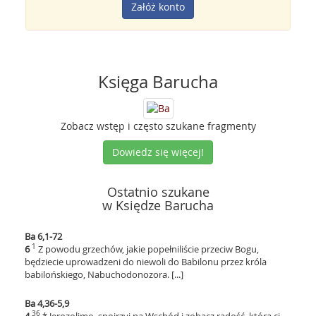
Załóż konto
Księga Barucha
Zobacz wstęp i często szukane fragmenty
Dowiedz się więcej!
Ostatnio szukane
w Księdze Barucha
Ba 6,1-72
1
6
Z powodu grzechów, jakie popełniliście przeciw Bogu,
będziecie uprowadzeni do niewoli do Babilonu przez króla
babilońskiego, Nabuchodonozora. [...]
Ba 4,36-5,9
36