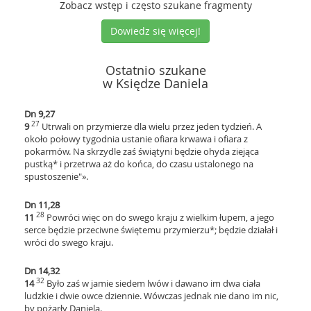
Zobacz wstęp i często szukane fragmenty
Dowiedz się więcej!
Ostatnio szukane
w Księdze Daniela
Dn 9,27
27
9
Utrwali on przymierze dla wielu przez jeden tydzień. A
około połowy tygodnia ustanie ofiara krwawa i ofiara z
pokarmów. Na skrzydle zaś świątyni będzie ohyda ziejąca
pustką* i przetrwa aż do końca, do czasu ustalonego na
spustoszenie"».
Dn 11,28
28
11
Powróci więc on do swego kraju z wielkim łupem, a jego
serce będzie przeciwne świętemu przymierzu*; będzie działał i
wróci do swego kraju.
Dn 14,32
32
14
Było zaś w jamie siedem lwów i dawano im dwa ciała
ludzkie i dwie owce dziennie. Wówczas jednak nie dano im nic,
by pożarły Daniela.