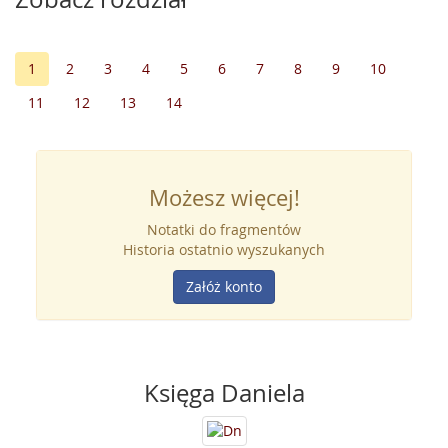
1
2
3
4
5
6
7
8
9
10
11
12
13
14
Możesz więcej!
Notatki do fragmentów
Historia ostatnio wyszukanych
Załóż konto
Księga Daniela