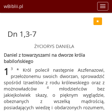
wBiblii.pl
Toggl
navig
Dn 1,3-7
ŻYCIORYS DANIELA
Daniel z towarzyszami na dworze króla
babilońskiego
1
3
* Król polecił następnie Aszfenazowi,
przełożonemu swoich dworzan, sprowadzić
spośród Izraelitów z rodu królewskiego oraz z
4
możnowładców
młodzieńców bez
jakiejkolwiek skazy, o pięknym wyglądzie,
obeznanych z wszelką mądrością,
posiadających wiedzę i obdarzonych rozumem,