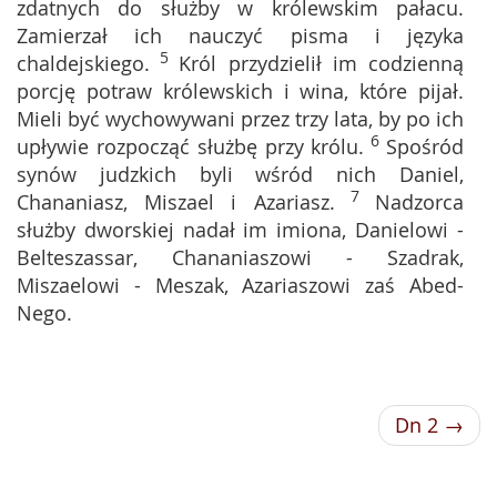
zdatnych do służby w królewskim pałacu.
Zamierzał ich nauczyć pisma i języka
5
chaldejskiego.
Król przydzielił im codzienną
porcję potraw królewskich i wina, które pijał.
Mieli być wychowywani przez trzy lata, by po ich
6
upływie rozpocząć służbę przy królu.
Spośród
synów judzkich byli wśród nich Daniel,
7
Chananiasz, Miszael i Azariasz.
Nadzorca
służby dworskiej nadał im imiona, Danielowi -
Belteszassar, Chananiaszowi - Szadrak,
Miszaelowi - Meszak, Azariaszowi zaś Abed-
Nego.
Dn 2 →