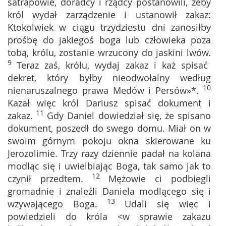
satrapowie, doradcy i rządcy postanowili, żeby
król wydał zarządzenie i ustanowił zakaz:
Ktokolwiek w ciągu trzydziestu dni zanosiłby
prośbę do jakiegoś boga lub człowieka poza
tobą, królu, zostanie wrzucony do jaskini lwów.
9
Teraz zaś, królu, wydaj zakaz i każ spisać
dekret, który byłby nieodwołalny według
10
nienaruszalnego prawa Medów i Persów»*.
Kazał więc król Dariusz spisać dokument i
11
zakaz.
Gdy Daniel dowiedział się, że spisano
dokument, poszedł do swego domu. Miał on w
swoim górnym pokoju okna skierowane ku
Jerozolimie. Trzy razy dziennie padał na kolana
modląc się i uwielbiając Boga, tak samo jak to
12
czynił przedtem.
Mężowie ci podbiegli
gromadnie i znaleźli Daniela modlącego się i
13
wzywającego Boga.
Udali się więc i
powiedzieli do króla <w sprawie zakazu