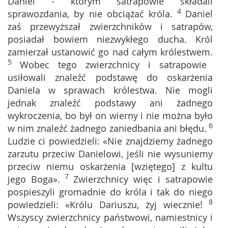
Daniel - którym satrapowie składali
4
sprawozdania, by nie obciążać króla.
Daniel
zaś przewyższał zwierzchników i satrapów,
posiadał bowiem niezwykłego ducha. Król
zamierzał ustanowić go nad całym królestwem.
5
Wobec tego zwierzchnicy i satrapowie
usiłowali znaleźć podstawę do oskarżenia
Daniela w sprawach królestwa. Nie mogli
jednak znaleźć podstawy ani żadnego
wykroczenia, bo był on wierny i nie można było
6
w nim znaleźć żadnego zaniedbania ani błędu.
Ludzie ci powiedzieli: «Nie znajdziemy żadnego
zarzutu przeciw Danielowi, jeśli nie wysuniemy
przeciw niemu oskarżenia [wziętego] z kultu
7
jego Boga».
Zwierzchnicy więc i satrapowie
pospieszyli gromadnie do króla i tak do niego
8
powiedzieli: «Królu Dariuszu, żyj wiecznie!
Wszyscy zwierzchnicy państwowi, namiestnicy i