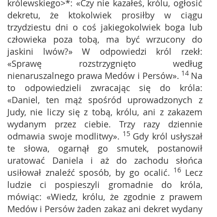
królewskiego>*: «Czy nie kazałeś, królu, ogłosić
dekretu, że ktokolwiek prosiłby w ciągu
trzydziestu dni o coś jakiegokolwiek boga lub
człowieka poza tobą, ma być wrzucony do
jaskini lwów?» W odpowiedzi król rzekł:
«Sprawę rozstrzygnięto według
14
nienaruszalnego prawa Medów i Persów».
Na
to odpowiedzieli zwracając się do króla:
«Daniel, ten mąż spośród uprowadzonych z
Judy, nie liczy się z tobą, królu, ani z zakazem
wydanym przez ciebie. Trzy razy dziennie
15
odmawia swoje modlitwy».
Gdy król usłyszał
te słowa, ogarnął go smutek, postanowił
uratować Daniela i aż do zachodu słońca
16
usiłował znaleźć sposób, by go ocalić.
Lecz
ludzie ci pospieszyli gromadnie do króla,
mówiąc: «Wiedz, królu, że zgodnie z prawem
Medów i Persów żaden zakaz ani dekret wydany