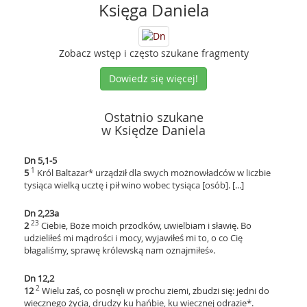
Księga Daniela
Zobacz wstęp i często szukane fragmenty
Dowiedz się więcej!
Ostatnio szukane
w Księdze Daniela
Dn 5,1-5
1
5
Król Baltazar* urządził dla swych możnowładców w liczbie
tysiąca wielką ucztę i pił wino wobec tysiąca [osób]. [...]
Dn 2,23a
23
2
Ciebie, Boże moich przodków, uwielbiam i sławię.
Bo
udzieliłeś mi mądrości i mocy, wyjawiłeś mi to, o co Cię
błagaliśmy, sprawę królewską nam oznajmiłeś».
Dn 12,2
2
12
Wielu zaś, co posnęli w prochu ziemi, zbudzi się: jedni do
wiecznego życia, drudzy ku hańbie, ku wiecznej odrazie*.