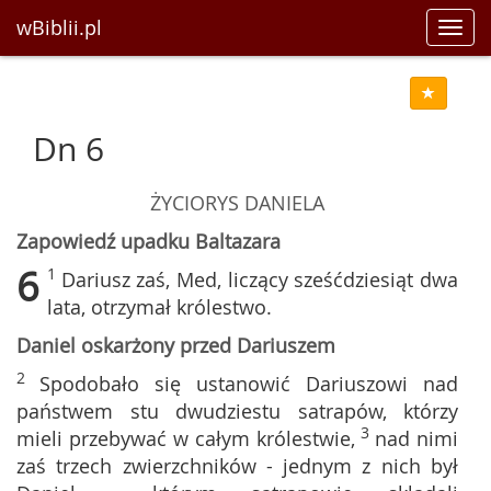
wBiblii.pl
Toggl
navig
Dn 6
ŻYCIORYS DANIELA
Zapowiedź upadku Baltazara
6
1
Dariusz zaś, Med, liczący sześćdziesiąt dwa
lata, otrzymał królestwo.
Daniel oskarżony przed Dariuszem
2
Spodobało się ustanowić Dariuszowi nad
państwem stu dwudziestu satrapów, którzy
3
mieli przebywać w całym królestwie,
nad nimi
zaś trzech zwierzchników - jednym z nich był