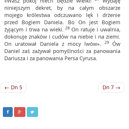
«Wasz pokój niech będzie wielki!
Wydaję
niniejszym dekret, by na całym obszarze
mojego królestwa odczuwano lęk i drżenie
przed Bogiem Daniela. Bo On jest Bogiem
28
żyjącym i trwa na wieki.
On ratuje i uwalnia,
dokonuje znaków i cudów na niebie i na ziemi.
29
On uratował Daniela z mocy lwów».
Ów
Daniel zaś zażywał pomyślności za panowania
Dariusza i za panowania Persa Cyrusa.
← Dn 5
Dn 7 →