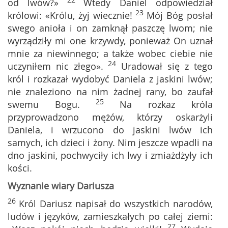
22
od lwów?»
Wtedy Daniel odpowiedział
23
królowi: «Królu, żyj wiecznie!
Mój Bóg posłał
swego anioła i on zamknął paszczę lwom; nie
wyrządziły mi one krzywdy, ponieważ On uznał
mnie za niewinnego; a także wobec ciebie nie
24
uczyniłem nic złego».
Uradował się z tego
król i rozkazał wydobyć Daniela z jaskini lwów;
nie znaleziono na nim żadnej rany, bo zaufał
25
swemu Bogu.
Na rozkaz króla
przyprowadzono mężów, którzy oskarżyli
Daniela, i wrzucono do jaskini lwów ich
samych, ich dzieci i żony. Nim jeszcze wpadli na
dno jaskini, pochwyciły ich lwy i zmiażdżyły ich
kości.
Wyznanie wiary Dariusza
26
Król Dariusz napisał do wszystkich narodów,
ludów i języków, zamieszkałych po całej ziemi:
27