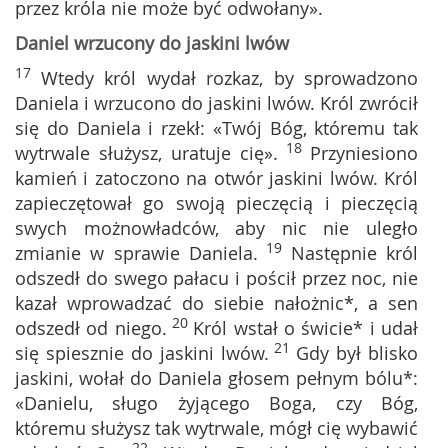
przez króla nie może być odwołany».
Daniel wrzucony do jaskini lwów
17
Wtedy król wydał rozkaz, by sprowadzono
Daniela i wrzucono do jaskini lwów. Król zwrócił
się do Daniela i rzekł: «Twój Bóg, któremu tak
18
wytrwale służysz, uratuje cię».
Przyniesiono
kamień i zatoczono na otwór jaskini lwów. Król
zapieczętował go swoją pieczęcią i pieczęcią
swych możnowładców, aby nic nie uległo
19
zmianie w sprawie Daniela.
Następnie król
odszedł do swego pałacu i pościł przez noc, nie
kazał wprowadzać do siebie nałożnic*, a sen
20
odszedł od niego.
Król wstał o świcie* i udał
21
się spiesznie do jaskini lwów.
Gdy był blisko
jaskini, wołał do Daniela głosem pełnym bólu*:
«Danielu, sługo żyjącego Boga, czy Bóg,
któremu służysz tak wytrwale, mógł cię wybawić