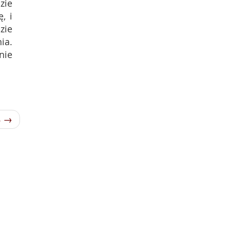
zie
, i
zie
ia.
nie
8 →