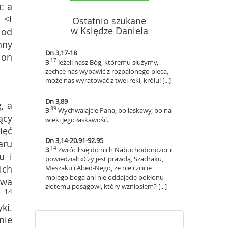
: a
 <i
Ostatnio szukane
w Księdze Daniela
 od
nny
Dn 3,17-18
 on
17
3
Jeżeli nasz Bóg, któremu służymy,
zechce nas wybawić z rozpalonego pieca,
może nas wyratować z twej ręki, królu! [...]
Dn 3,89
, a
89
3
Wychwalajcie Pana, bo łaskawy, bo na
ący
wieki Jego łaskawość.
ięć
Dn 3,14-20.91-92.95
aru
14
3
Zwrócił się do nich Nabuchodonozor i
u i
powiedział: «Czy jest prawdą, Szadraku,
ich
Meszaku i Abed-Nego, że nie czcicie
mojego boga ani nie oddajecie pokłonu
ywa
złotemu posągowi, który wzniosłem? [...]
14
ki.
nie