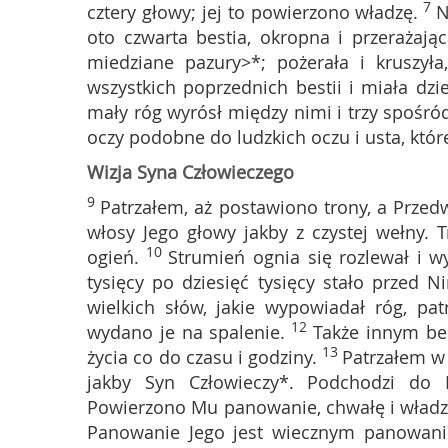
7
cztery głowy; jej to powierzono władzę.
N
oto czwarta bestia, okropna i przerażając
miedziane pazury>*; pożerała i kruszył
wszystkich poprzednich bestii i miała dzi
mały róg wyrósł między nimi i trzy spośr
oczy podobne do ludzkich oczu i usta, któr
Wizja Syna Człowieczego
9
Patrzałem, aż postawiono trony, a Przedwi
włosy Jego głowy jakby z czystej wełny. T
10
ogień.
Strumień ognia się rozlewał i wy
tysięcy po dziesięć tysięcy stało przed Ni
wielkich słów, jakie wypowiadał róg, patr
12
wydano je na spalenie.
Także innym be
13
życia co do czasu i godziny.
Patrzałem w
jakby Syn Człowieczy*. Podchodzi do
Powierzono Mu panowanie, chwałę i władzę k
Panowanie Jego jest wiecznym panowaniem