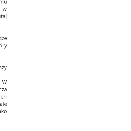
emu
m w
taj
dze
óry
szy
. W
cza
Ten
ale
ako