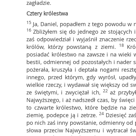
zagładzie.
Cztery królestwa
15
Ja, Daniel, popadłem z tego powodu w n
16
Zbliżyłem się do jednego ze stojących 
zaś odpowiedział i wyjaśnił znaczenie rzec
18
królów, którzy powstaną z ziemi.
Kró
posiadać królestwo na zawsze i na wieki 
bestii, odmiennej od pozostałych i nader s
pożerała, kruszyła i deptała nogami resztę
innego, przed którym, gdy wyrósł, upadł
wielkie rzeczy, i wydawał się większy od s
22
ze świętymi, i zwyciężał ich,
aż przyby
Najwyższego, i aż nadszedł czas, by święci
to czwarte królestwo, które będzie na zi
24
ziemię, podepce ją i zetrze.
Dziesięć za
po nich zaś inny powstanie, odmienny od p
słowa przeciw Najwyższemu i wytracał św