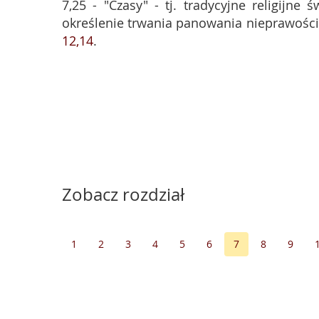
7,25 - "Czasy" - tj. tradycyjne religijne 
określenie trwania panowania nieprawości,
12,14
.
Zobacz rozdział
1
2
3
4
5
6
7
8
9