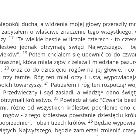
iepokój ducha, a widzenia mojej głowy przeraziły mn
i zapytałem o właściwe znaczenie tego wszystkiego.
17
zy.
"Te wielkie bestie w liczbie czterech - to czter
lestwo jednak otrzymają święci Najwyższego, i b
19
wieków".
Potem chciałem się upewnić co do czwar
trasznej, która miała zęby z żelaza i miedziane pazury
20
;
oraz co do dziesięciu rogów na jej głowie, i co
y trzy tamte. Róg ten miał oczy i usta, wypowiadaj
21
woich towarzyszy.
Patrzałem i róg ten rozpoczął wo
ł Przedwieczny i sąd zasiadł, a władzę* dano świę
23
 otrzymali królestwo.
Powiedział tak: "Czwarta besti
emi, różne od wszystkich królestw; pochłonie ono c
ś rogów - z tego królestwa powstanie dziesięciu król
25
oprzednich, i obali trzech królów.
Będzie wypowia
iętych Najwyższego, będzie zamierzał zmienić czasy