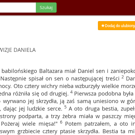
Szukaj
Dodaj do ulubion
WIZJE DANIELA
babilońskiego Baltazara miał Daniel sen i zaniepoko
2
 Następnie spisał on sen o następującej treści
Dan
nocy. Oto cztery wichry nieba wzburzyły wielkie morz
4
dna różniła się od drugiej.
Pierwsza podobna była
to wyrwano jej skrzydła, ją zaś samą uniesiono w gór
5
dając jej ludzkie serce.
A oto druga bestia, zupeł
 strony podparta, a trzy żebra miała w paszczy mię
6
Pożeraj wiele mięsa!"
Potem patrzałem, a oto i
wym grzbiecie cztery ptasie skrzydła. Bestia ta mi