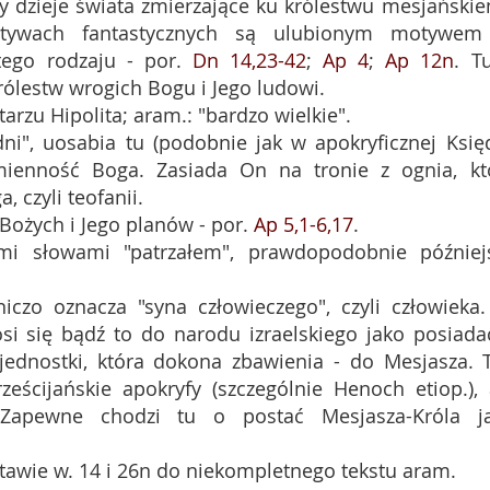
cy dzieje świata zmierzające ku królestwu mesjański
otywach fantastycznych są ulubionym motywe
tego rodzaju - por.
Dn 14,23-42
;
Ap 4
;
Ap 12n
. Tu
rólestw wrogich Bogu i Jego ludowi.
tarzu Hipolita; aram.: "bardzo wielkie".
 dni", uosabia tu (podobnie jak w apokryficznej Księ
mienność Boga. Zasiada On na tronie z ognia, kt
 czyli teofanii.
Bożych i Jego planów - por.
Ap 5,1-6,17
.
mi słowami "patrzałem", prawdopodobnie później
iczo oznacza "syna człowieczego", czyli człowieka
si się bądź to do narodu izraelskiego jako posiada
jednostki, która dokona zbawienia - do Mesjasza. 
ześcijańskie apokryfy (szczególnie Henoch etiop.), 
Zapewne chodzi tu o postać Mesjasza-Króla j
stawie w. 14 i 26n do niekompletnego tekstu aram.