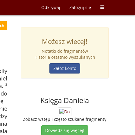
Odkrywaj
Zaloguj się
ych
Możesz więcej!
Notatki do fragmentów
Historia ostatnio wyszukanych
Załóż konto
iły
iel
3
e.
 do
Księga Daniela
ę i
nie
dzy
Zobacz wstęp i często szukane fragmenty
nna
ała
Dowiedz się więcej!