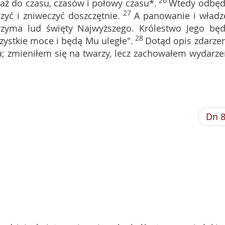
26
 aż do czasu, czasów i połowy czasu*.
Wtedy odbęd
27
zyć i zniweczyć doszczętnie.
A panowanie i władzę
zyma lud święty Najwyższego. Królestwo Jego będ
28
ystkie moce i będą Mu uległe".
Dotąd opis zdarzen
a; zmieniłem się na twarzy, lecz zachowałem wydarze
Dn 