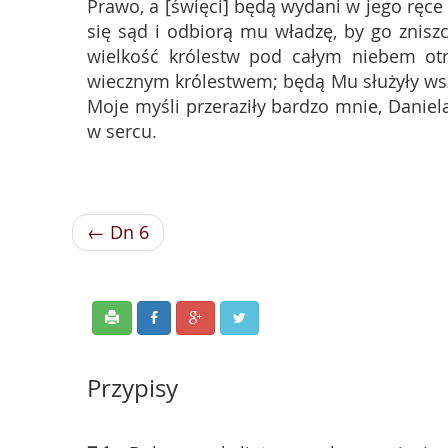
Prawo, a [święci] będą wydani w jego ręce
się sąd i odbiorą mu władzę, by go zniszc
wielkość królestw pod całym niebem otr
wiecznym królestwem; będą Mu służyły wsz
Moje myśli przeraziły bardzo mnie, Daniel
w sercu.
← Dn 6
Przypisy