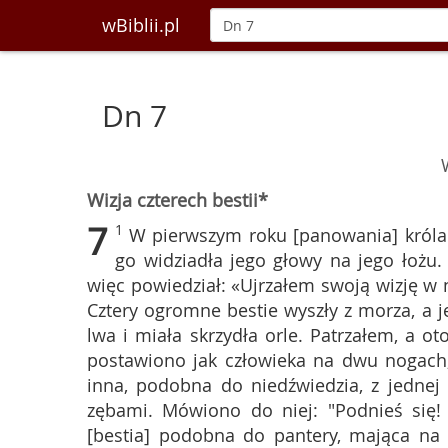
wBiblii.pl
Dn 7
Wizja czterech bestii*
7
1
W pierwszym roku [panowania] króla 
go widziadła jego głowy na jego łożu.
więc powiedział: «Ujrzałem swoją wizję w 
Cztery ogromne bestie wyszły z morza, a je
lwa i miała skrzydła orle. Patrzałem, a o
postawiono jak człowieka na dwu nogach, 
inna, podobna do niedźwiedzia, z jednej
zębami. Mówiono do niej: "Podnieś się! 
[bestia] podobna do pantery, mająca na s