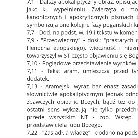
7,1
- Dalszy apokaliptyczny obraz, opisują
jako ku wypełnieniu. Zwierzęta o m
kanonicznych i apokryficznych pismach 
symbolizują one kolejne fazy pogańskich k
7,7 - Dod. na podst. w. 19 i tekstu w komen
7,9 - "Przedwieczny" - dosł.: "prastarych
Henocha etiopskiego), wieczność i niez
towarzyszył w ST często objawieniu się Boga,
7,10 - Poglądowe przedstawienie wyroków 
7,11 - Tekst aram. umieszcza przed ty
dodatek.
7,13 - Aramejski wyraz bar enasz zasadn
słownictwie apokaliptycznym jednak odno
zbawczych obietnic Bożych, bądź też do 
ostatni sens wykazują nie tylko przedchr
przede wszystkim NT - zob. Wstęp. 
przedstawiciela ludu Bożego.
7,22 - "Zasiadł, a władzę" - dodano na pod