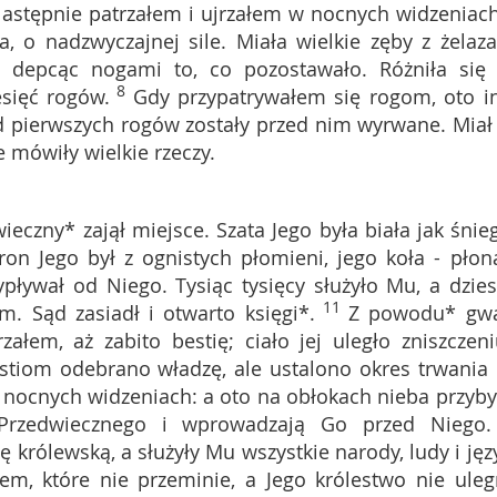
astępnie patrzałem i ujrzałem w nocnych widzeniach
a, o nadzwyczajnej sile. Miała wielkie zęby z żelaza
a, depcąc nogami to, co pozostawało. Różniła się
8
esięć rogów.
Gdy przypatrywałem się rogom, oto i
ód pierwszych rogów zostały przed nim wyrwane. Miał
e mówiły wielkie rzeczy.
eczny* zajął miejsce. Szata Jego była biała jak śnieg
ron Jego był z ognistych płomieni, jego koła - płon
pływał od Niego. Tysiąc tysięcy służyło Mu, a dzies
11
m. Sąd zasiadł i otwarto księgi*.
Z powodu* gw
załem, aż zabito bestię; ciało jej uległo zniszczeni
stiom odebrano władzę, ale ustalono okres trwania 
 nocnych widzeniach: a oto na obłokach nieba przyb
 Przedwiecznego i wprowadzają Go przed Niego.
rólewską, a służyły Mu wszystkie narody, ludy i języ
, które nie przeminie, a Jego królestwo nie uleg