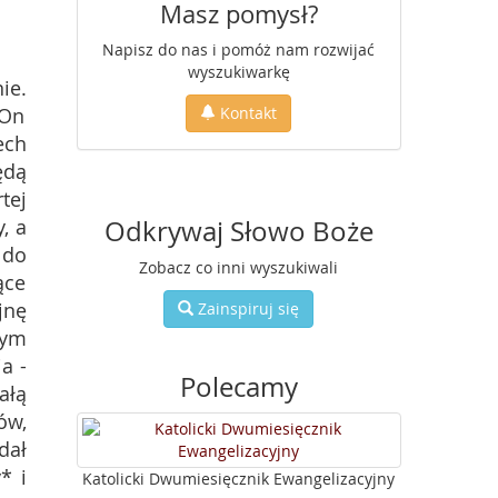
Masz pomysł?
Napisz do nas i pomóż nam rozwijać
wyszukiwarkę
ie.
 On
Kontakt
ech
ędą
tej
, a
Odkrywaj Słowo Boże
 do
Zobacz co inni wyszukiwali
ące
jnę
Zainspiruj się
tym
a -
Polecamy
ałą
ów,
dał
* i
Katolicki Dwumiesięcznik Ewangelizacyjny