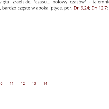
święta izraelskie; "czasu... połowy czasów" - tajemni
 bardzo częste w apokaliptyce, por.
Dn 9,24
;
Dn 12,7
10
11
12
13
14