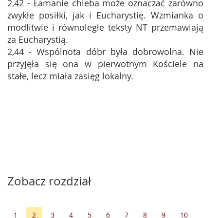
2,42 - Łamanie chleba może oznaczać zarówno
zwykłe posiłki, jak i Eucharystię. Wzmianka o
modlitwie i równoległe teksty NT przemawiają
za Eucharystią.
2,44 - Wspólnota dóbr była dobrowolna. Nie
przyjęła się ona w pierwotnym Kościele na
stałe, lecz miała zasięg lokalny.
Zobacz rozdział
1
2
3
4
5
6
7
8
9
10