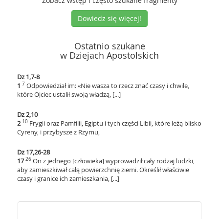
Zobacz wstęp i często szukane fragmenty
Dowiedz się więcej!
Ostatnio szukane
w Dziejach Apostolskich
Dz 1,7-8
7
1
Odpowiedział im: «Nie wasza to rzecz znać czasy i chwile,
które Ojciec ustalił swoją władzą, [...]
Dz 2,10
10
2
Frygii oraz Pamfilii, Egiptu i tych części Libii, które leżą blisko
Cyreny, i przybysze z Rzymu,
Dz 17,26-28
26
17
On z jednego [człowieka] wyprowadził cały rodzaj ludzki,
aby zamieszkiwał całą powierzchnię ziemi. Określił właściwie
czasy i granice ich zamieszkania, [...]