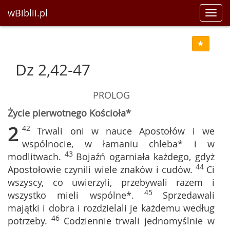
wBiblii.pl
Toggl
navig
Dz 2,42-47
PROLOG
Życie pierwotnego Kościoła*
2
42
Trwali oni w nauce Apostołów i we
wspólnocie, w łamaniu chleba* i w
43
modlitwach.
Bojaźń ogarniała każdego, gdyż
44
Apostołowie czynili wiele znaków i cudów.
Ci
wszyscy, co uwierzyli, przebywali razem i
45
wszystko mieli wspólne*.
Sprzedawali
majątki i dobra i rozdzielali je każdemu według
46
potrzeby.
Codziennie trwali jednomyślnie w