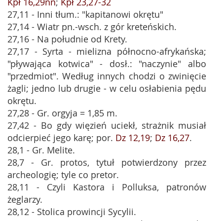
Kpł 16,29nn
;
Kpł 23,27-32
27,11 - Inni tłum.: "kapitanowi okrętu"
27,14 - Wiatr pn.-wsch. z gór kreteńskich.
27,16 - Na południe od Krety.
27,17 - Syrta - mielizna północno-afrykańska;
"pływająca kotwica" - dosł.: "naczynie" albo
"przedmiot". Według innych chodzi o zwinięcie
żagli; jedno lub drugie - w celu osłabienia pędu
okrętu.
27,28 - Gr. orgyja = 1,85 m.
27,42 - Bo gdy więzień uciekł, strażnik musiał
odcierpieć jego karę; por.
Dz 12,19
;
Dz 16,27
.
28,1 - Gr. Melite.
28,7 - Gr. protos, tytuł potwierdzony przez
archeologię; tyle co pretor.
28,11 - Czyli Kastora i Polluksa, patronów
żeglarzy.
28,12 - Stolica prowincji Sycylii.