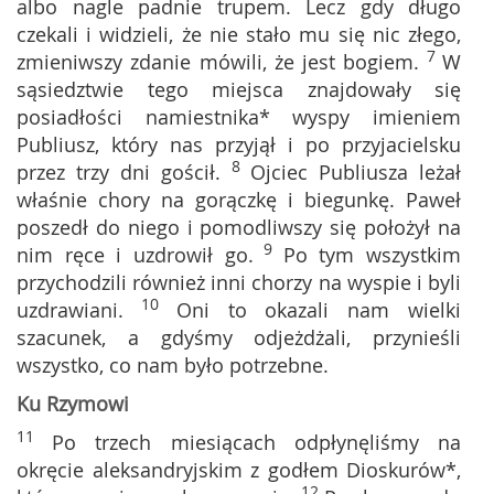
albo nagle padnie trupem. Lecz gdy długo
czekali i widzieli, że nie stało mu się nic złego,
7
zmieniwszy zdanie mówili, że jest bogiem.
W
sąsiedztwie tego miejsca znajdowały się
posiadłości namiestnika* wyspy imieniem
Publiusz, który nas przyjął i po przyjacielsku
8
przez trzy dni gościł.
Ojciec Publiusza leżał
właśnie chory na gorączkę i biegunkę. Paweł
poszedł do niego i pomodliwszy się położył na
9
nim ręce i uzdrowił go.
Po tym wszystkim
przychodzili również inni chorzy na wyspie i byli
10
uzdrawiani.
Oni to okazali nam wielki
szacunek, a gdyśmy odjeżdżali, przynieśli
wszystko, co nam było potrzebne.
Ku Rzymowi
11
Po trzech miesiącach odpłynęliśmy na
okręcie aleksandryjskim z godłem Dioskurów*,
12