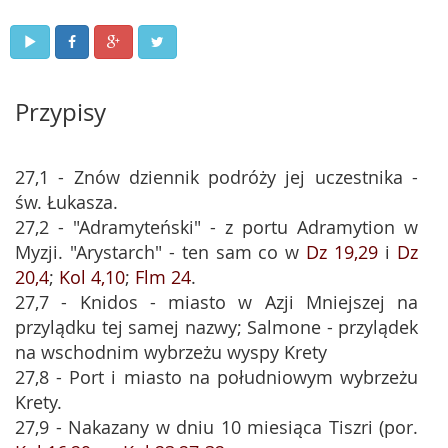
Przypisy
27,1 - Znów dziennik podróży jej uczestnika -
św. Łukasza.
27,2 - "Adramyteński" - z portu Adramytion w
Myzji. "Arystarch" - ten sam co w
Dz 19,29
i
Dz
20,4
;
Kol 4,10
;
Flm 24
.
27,7 - Knidos - miasto w Azji Mniejszej na
przylądku tej samej nazwy; Salmone - przylądek
na wschodnim wybrzeżu wyspy Krety
27,8 - Port i miasto na południowym wybrzeżu
Krety.
27,9 - Nakazany w dniu 10 miesiąca Tiszri (por.