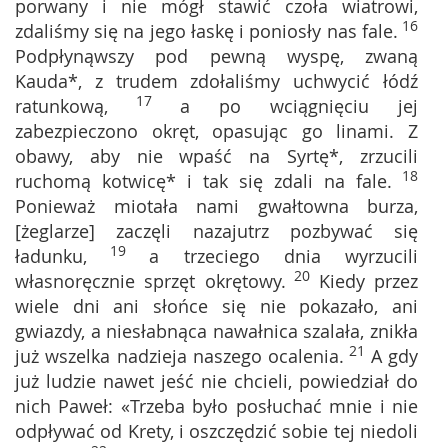
porwany i nie mógł stawić czoła wiatrowi,
16
zdaliśmy się na jego łaskę i poniosły nas fale.
Podpłynąwszy pod pewną wyspę, zwaną
Kauda*, z trudem zdołaliśmy uchwycić łódź
17
ratunkową,
a po wciągnięciu jej
zabezpieczono okręt, opasując go linami. Z
obawy, aby nie wpaść na Syrtę*, zrzucili
18
ruchomą kotwicę* i tak się zdali na fale.
Ponieważ miotała nami gwałtowna burza,
[żeglarze] zaczęli nazajutrz pozbywać się
19
ładunku,
a trzeciego dnia wyrzucili
20
własnoręcznie sprzęt okrętowy.
Kiedy przez
wiele dni ani słońce się nie pokazało, ani
gwiazdy, a niesłabnąca nawałnica szalała, znikła
21
już wszelka nadzieja naszego ocalenia.
A gdy
już ludzie nawet jeść nie chcieli, powiedział do
nich Paweł: «Trzeba było posłuchać mnie i nie
odpływać od Krety, i oszczędzić sobie tej niedoli