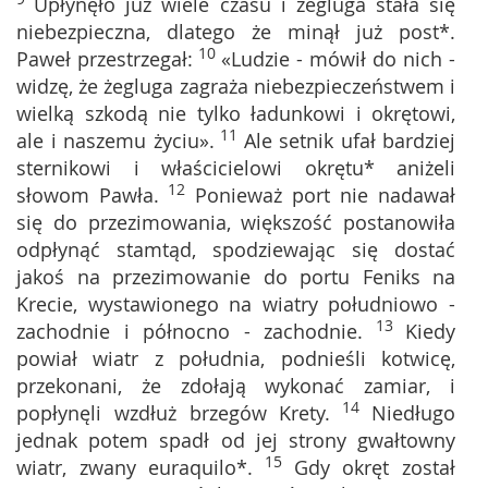
Upłynęło już wiele czasu i żegluga stała się
niebezpieczna, dlatego że minął już post*.
10
Paweł przestrzegał:
«Ludzie - mówił do nich -
widzę, że żegluga zagraża niebezpieczeństwem i
wielką szkodą nie tylko ładunkowi i okrętowi,
11
ale i naszemu życiu».
Ale setnik ufał bardziej
sternikowi i właścicielowi okrętu* aniżeli
12
słowom Pawła.
Ponieważ port nie nadawał
się do przezimowania, większość postanowiła
odpłynąć stamtąd, spodziewając się dostać
jakoś na przezimowanie do portu Feniks na
Krecie, wystawionego na wiatry południowo -
13
zachodnie i północno - zachodnie.
Kiedy
powiał wiatr z południa, podnieśli kotwicę,
przekonani, że zdołają wykonać zamiar, i
14
popłynęli wzdłuż brzegów Krety.
Niedługo
jednak potem spadł od jej strony gwałtowny
15
wiatr, zwany euraquilo*.
Gdy okręt został