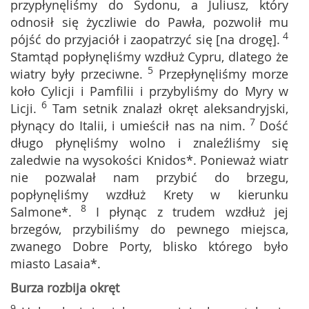
przypłynęliśmy do Sydonu, a Juliusz, który
odnosił się życzliwie do Pawła, pozwolił mu
4
pójść do przyjaciół i zaopatrzyć się [na drogę].
Stamtąd popłynęliśmy wzdłuż Cypru, dlatego że
5
wiatry były przeciwne.
Przepłynęliśmy morze
koło Cylicji i Pamfilii i przybyliśmy do Myry w
6
Licji.
Tam setnik znalazł okręt aleksandryjski,
7
płynący do Italii, i umieścił nas na nim.
Dość
długo płynęliśmy wolno i znaleźliśmy się
zaledwie na wysokości Knidos*. Ponieważ wiatr
nie pozwalał nam przybić do brzegu,
popłynęliśmy wzdłuż Krety w kierunku
8
Salmone*.
I płynąc z trudem wzdłuż jej
brzegów, przybiliśmy do pewnego miejsca,
zwanego Dobre Porty, blisko którego było
miasto Lasaia*.
Burza rozbija okręt
9