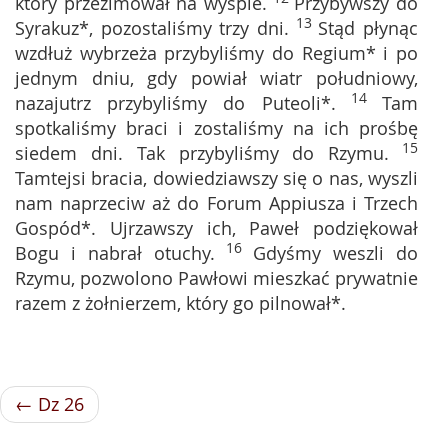
który przezimował na wyspie.
Przybywszy do
13
Syrakuz*, pozostaliśmy trzy dni.
Stąd płynąc
wzdłuż wybrzeża przybyliśmy do Regium* i po
jednym dniu, gdy powiał wiatr południowy,
14
nazajutrz przybyliśmy do Puteoli*.
Tam
spotkaliśmy braci i zostaliśmy na ich prośbę
15
siedem dni. Tak przybyliśmy do Rzymu.
Tamtejsi bracia, dowiedziawszy się o nas, wyszli
nam naprzeciw aż do Forum Appiusza i Trzech
Gospód*. Ujrzawszy ich, Paweł podziękował
16
Bogu i nabrał otuchy.
Gdyśmy weszli do
Rzymu, pozwolono Pawłowi mieszkać prywatnie
razem z żołnierzem, który go pilnował*.
← Dz 26