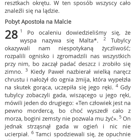
resztkach okrętu. W ten sposób wszyscy cało
znaleźli się na lądzie.
Pobyt Apostoła na Malcie
28
1
Po ocaleniu dowiedzieliśmy się, że
2
wyspa nazywa się Malta*.
Tubylcy
okazywali nam niespotykaną życzliwość;
rozpalili ognisko i zgromadzili nas wszystkich
przy nim, bo zaczął padać deszcz i zrobiło się
3
zimno.
Kiedy Paweł nazbierał wielką naręcz
chrustu i nałożył do ognia żmija, która wypełzła
4
na skutek gorąca, uczepiła się jego ręki.
Gdy
tubylcy zobaczyli gada, wiszącego u jego ręki,
mówili jeden do drugiego: «Ten człowiek jest na
pewno mordercą, bo choć wyszedł cało z
5
morza, bogini zemsty nie pozwala mu żyć».
On
jednak strząsnął gada w ogień i nic nie
6
ucierpiał.
Tamci spodziewali się, że opuchnie