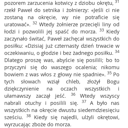
31
pozorem zarzucenia kotwicy z dziobu okrętu,
rzekł Paweł do setnika i żołnierzy: «Jeśli ci nie
zostaną na okręcie, wy nie potraficie się
32
uratować».
Wtedy żołnierze przecięli liny od
33
łodzi i pozwolili jej spaść do morza.
Kiedy
zaczynało świtać, Paweł zachęcał wszystkich do
posiłku: «Dzisiaj już czternasty dzień trwacie w
34
oczekiwaniu, o głodzie i bez żadnego posiłku.
Dlatego proszę was, abyście się posilili; bo to
przyczyni się do waszego ocalenia; nikomu
35
bowiem z was włos z głowy nie spadnie».
Po
tych słowach wziął chleb, złożył Bogu
dziękczynienie na oczach wszystkich i
36
ułamawszy zaczął jeść.
Wtedy wszyscy
37
nabrali otuchy i posilili się.
A było nas
wszystkich na okręcie dwustu siedemdziesięciu
38
sześciu.
Kiedy się najedli, ulżyli okrętowi,
wyrzucając zboże do morza.