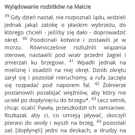
Wylądowanie rozbitków na Malcie
39
Gdy dzień nastał, nie rozpoznali lądu, widzieli
jednak jakąś zatokę o płaskim wybrzeżu, do
którego chcieli - jeśliby się dało - doprowadzić
40
okręt.
Poodcinali kotwice i zostawili je w
morzu. Równocześnie rozluźnili wiązania
sterowe, nastawili pod wiatr przedni żagiel i
41
zmierzali ku brzegowi.
Wpadli jednak na
mieliznę i osadzili na niej okręt. Dziób okrętu
zarył się i pozostał nieruchomy, a rufa zaczęła
42
się rozpadać pod naporem fal.
Żołnierze
postanowili pozabijać więźniów, aby który nie
43
uciekł po dopłynięciu do brzegu*.
Lecz setnik,
chcąc ocalić Pawła, przeszkodził ich zamiarowi.
Rozkazał, aby ci, co umieją pływać, skoczyli
44
pierwsi do wody i wyszli na brzeg,
pozostali
zaś [dopłynęli] jedni na deskach, a drudzy na