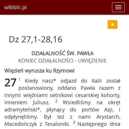
wBiblii.pl
Toggl
navig
Dz 27,1-28,16
DZIAŁALNOŚĆ ŚW. PAWŁA
KONIEC DZIAŁALNOŚCI - UWIĘZIENIE
Więzień wyrusza ku Rzymowi
27
1
Kiedy nasz* odjazd do Italii został
postanowiony, oddano Pawła razem z
innymi więźniami setnikowi cesarskiej kohorty,
2
imieniem Juliusz.
Wsiedliśmy na okręt
adramyteński*, płynący do portów Azji, i
odpłynęliśmy. Był też z nami Arystarch,
3
Macedończyk z Tesaloniki.
Następnego dnia