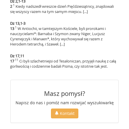
Dz 2,1-13
1
2
Kiedy nadszedł wreszcie dzień Pięćdziesiątnicy, znajdowali
się wszyscy razem na tym samym miejscu. [...]
Dz 13,1-3
1
13
W Antiochii, w tamtejszym Kościele, byli prorokami i
nauczycielami*: Barnaba i Szymon zwany Niger, Lucjusz
Cyrenejczyk i Manaen*, który wychowywał się razem z
Herodem tetrarchą, i Szaweł. [...]
Dz 17,11
11
17
Ci byli szlachetniejsi od Tesaloniczan, przyjęli naukę z całą
gorliwością i codziennie badali Pisma, czy istotnie tak jest.
Masz pomysł?
Napisz do nas i pomóż nam rozwijać wyszukiwarkę
Kontakt