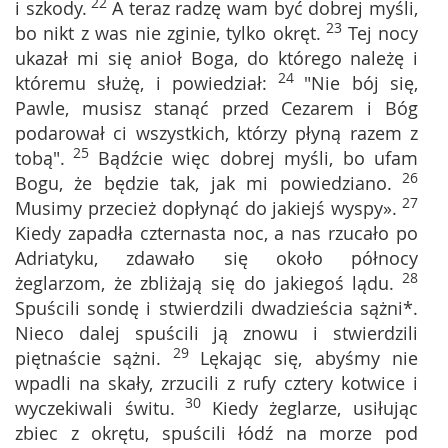
22
i szkody.
A teraz radzę wam być dobrej myśli,
23
bo nikt z was nie zginie, tylko okręt.
Tej nocy
ukazał mi się anioł Boga, do którego należę i
24
któremu służę, i powiedział:
"Nie bój się,
Pawle, musisz stanąć przed Cezarem i Bóg
podarował ci wszystkich, którzy płyną razem z
25
tobą".
Bądźcie więc dobrej myśli, bo ufam
26
Bogu, że będzie tak, jak mi powiedziano.
27
Musimy przecież dopłynąć do jakiejś wyspy».
Kiedy zapadła czternasta noc, a nas rzucało po
Adriatyku, zdawało się około północy
28
żeglarzom, że zbliżają się do jakiegoś lądu.
Spuścili sondę i stwierdzili dwadzieścia sążni*.
Nieco dalej spuścili ją znowu i stwierdzili
29
piętnaście sążni.
Lękając się, abyśmy nie
wpadli na skały, zrzucili z rufy cztery kotwice i
30
wyczekiwali świtu.
Kiedy żeglarze, usiłując
zbiec z okrętu, spuścili łódź na morze pod