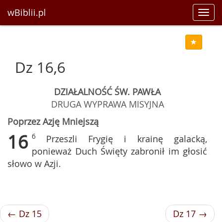
wBiblii.pl
Toggl
navig
Dz 16,6
DZIAŁALNOŚĆ ŚW. PAWŁA
DRUGA WYPRAWA MISYJNA
Poprzez Azję Mniejszą
16
6
Przeszli Frygię i krainę galacką,
ponieważ Duch Święty zabronił im głosić
słowo w Azji.
← Dz 15
Dz 17 →