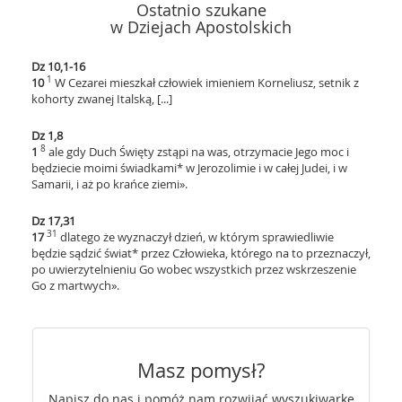
Ostatnio szukane
w Dziejach Apostolskich
Dz 10,1-16
1
10
W Cezarei mieszkał człowiek imieniem Korneliusz, setnik z
kohorty zwanej Italską, [...]
Dz 1,8
8
1
ale gdy Duch Święty zstąpi na was, otrzymacie Jego moc i
będziecie moimi świadkami* w Jerozolimie i w całej Judei, i w
Samarii, i aż po krańce ziemi».
Dz 17,31
31
17
dlatego że wyznaczył dzień, w którym sprawiedliwie
będzie sądzić świat* przez Człowieka, którego na to przeznaczył,
po uwierzytelnieniu Go wobec wszystkich przez wskrzeszenie
Go z martwych».
Masz pomysł?
Napisz do nas i pomóż nam rozwijać wyszukiwarkę